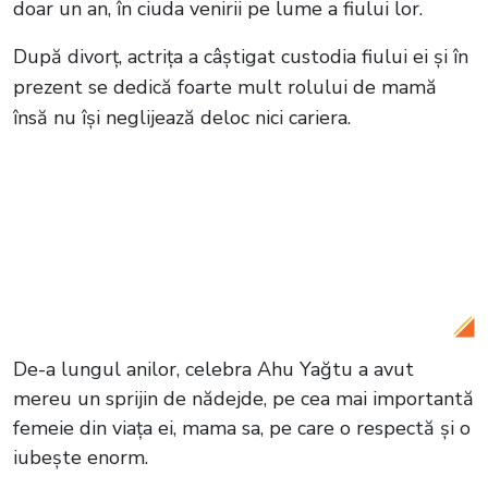
doar un an, în ciuda venirii pe lume a fiului lor.
După divorț, actrița a câștigat custodia fiului ei și în
prezent se dedică foarte mult rolului de mamă
însă nu își neglijează deloc nici cariera.
Citește și:
Ilayda Sezgin și Recep Usta,
actorii care joacă rolurile Zehra și Berk în
serialul Totul pentru familia mea,
formează un cuplu dincolo de platourile
de filmare
De-a lungul anilor, celebra Ahu Yağtu a avut
mereu un sprijin de nădejde, pe cea mai importantă
femeie din viața ei, mama sa, pe care o respectă și o
iubește enorm.