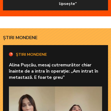
lipsește”
ȘTIRI MONDENE
ȘTIRI MONDENE
Alina Pușcău, mesaj cutremurător chiar
înainte de a intra în operație: „Am intrat în
metastază. E foarte greu”