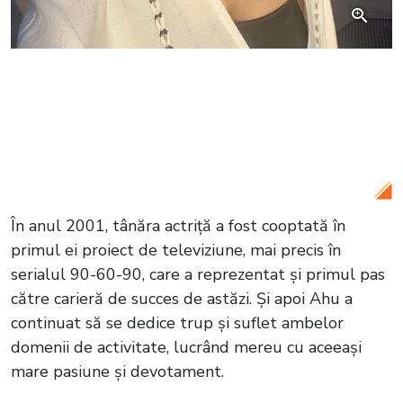
Citește și:
Celil Nalçakan, actorul care
joacă rolul Akif în serialul Totul pentru
familia mea, apariție emoționantă, la
petrecerea de logodnă a surorii sale
În anul 2001, tânăra actriță a fost cooptată în
primul ei proiect de televiziune, mai precis în
serialul 90-60-90, care a reprezentat și primul pas
către carieră de succes de astăzi. Și apoi Ahu a
continuat să se dedice trup și suflet ambelor
domenii de activitate, lucrând mereu cu aceeași
mare pasiune și devotament.