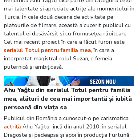
Renumita Ahu Yağtu face parte din categoria celor
mai talentate și apreciate actrițe ale momentului în
Turcia. În cele două decenii de activitate pe
platourile de filmare, această a cucerit publicul cu
talentul ei desăvârșit și cu frumusețea răpitoare.
Cel mai recent proiect în care a făcut furori este
serialul Totul pentru familia mea
, în care a
interpretat magistral rolul Suzan, o femeia
puternică și ambițioasă.
Ahu Yağtu din serialul Totul pentru familia
mea, alături de cea mai importantă și iubită
persoană din viața sa
Publicul din România a cunoscut-o pe carismatica
actriță
Ahu Yağtu încă din anul 2010, în serialul
Dragoste și pedeapsa și apoi în producția Furtună