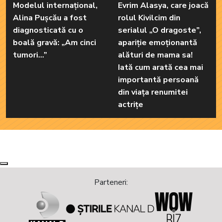
Modelul internațional,
Evrim Alasya, care joacă
Alina Pușcău a fost
rolul Kivilcim din
diagnosticată cu o
serialul „O dragoste”,
boală gravă: „Am cinci
apariție emoționantă
tumori...”
alături de mama sa!
Iată cum arată cea mai
importantă persoană
din viața renumitei
actrițe
Next
Previous
Parteneri: