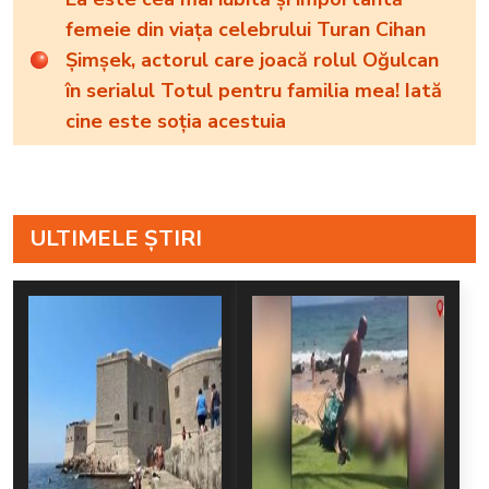
femeie din viața celebrului Turan Cihan
Şimşek, actorul care joacă rolul Oğulcan
în serialul Totul pentru familia mea! Iată
cine este soția acestuia
ULTIMELE ȘTIRI