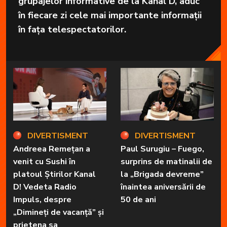
grupajelor informative de la Kanal D, aduc
în fiecare zi cele mai importante informații
în fața telespectatorilor.
DIVERTISMENT
DIVERTISMENT
Andreea Remețan a
Paul Surugiu – Fuego,
venit cu Sushi în
surprins de matinalii de
platoul Știrilor Kanal
la „Brigada devreme”
D! Vedeta Radio
înaintea aniversării de
Impuls, despre
50 de ani
„Dimineți de vacanță” și
prietena sa