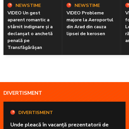
NEWSTIME
NEWSTIME
VIDEO Un gest
VIDEO Probleme
V
aparent romantic a
majore la Aeroportul
f
stârnit indignare și a
din Arad din cauza
L
declanșat o anchetă
lipsei de kerosen
r
penală pe
a
Transfăgărășan
DIVERTISMENT
DIVERTISMENT
Unde pleacă în vacanță prezentatorii de