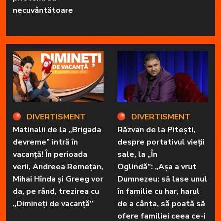
necuvântătoare
DIVERTISMENT
DIVERTISMENT
Matinalii de la „Brigada
Răzvan de la Pitești,
devreme” intră în
despre portativul vieții
vacanță! În perioada
sale, la „În
verii, Andreea Remețan,
Oglindă”: „Așa a vrut
Mihai Hînda și Greeg vor
Dumnezeu: să lase unul
da, pe rând, trezirea cu
în familie cu har, harul
„Dimineți de vacanță”
de a cânta, să poată să
ofere familiei ceea ce-i