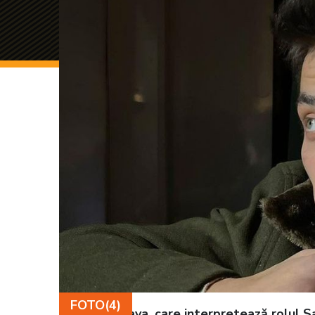
FOTO(4)
Atakan Özkaya, care interpretează rolul Sar