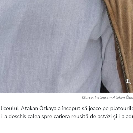
[Sursa: Instagram Atakan Özk
 liceului, Atakan Özkaya a început să joace pe platouril
i-a deschis calea spre cariera reusită de astăzi și i-a ad