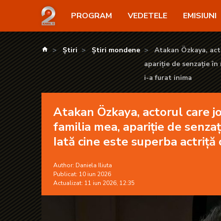
Atakan Özkaya, actorul care joacă rolul Sarp în serial
PROGRAM
VEDETELE
EMISIUNI
kanald.ro
Știri
Știri mondene
Atakan Özkaya, acto
apariție de senzație în
i-a furat inima
Atakan Özkaya, actorul care jo
familia mea, apariție de senzaț
Iată cine este superba actriță 
Author:
Daniela Iliuta
Publicat: 10 iun 2026
Actualizat: 11 iun 2026, 12:35