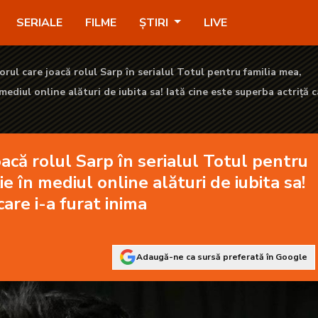
ul Totul pentru familia mea, apariție de senzație în mediul online 
SERIALE
FILME
ȘTIRI
LIVE
rul care joacă rolul Sarp în serialul Totul pentru familia mea,
 mediul online alături de iubita sa! Iată cine este superba actriță 
acă rolul Sarp în serialul Totul pentru
ie în mediul online alături de iubita sa!
care i-a furat inima
Adaugă-ne ca sursă preferată în Google