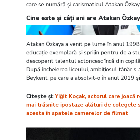
care se numără și carismaticul Atakan Özkaya
Cine este și câți ani are Atakan Özkay
Atakan Özkaya a venit pe lume în anul 1998, în
educație exemplară și sprijin pentru de a stud
descoperit talentul actoricesc încă din copilă
După încheierea liceului, ambițiosul tânăr s-a
Beykent, pe care a absolvit-o în anul 2019 și
Citește și:
Yiğit Koçak, actorul care joacă 
mai trăsnite ipostaze alături de colegele s
acesta în spatele camerelor de filmat