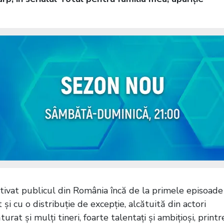
tivat publicul din România încă de la primele episoade
și cu o distribuție de excepție, alcătuită din actori
ăturat și mulți tineri, foarte talentați și ambițioși, printr