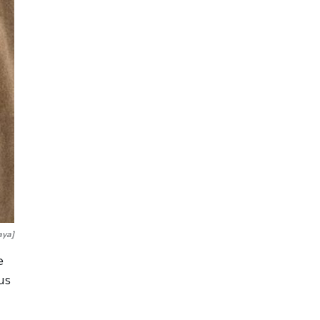
aya]
e
us