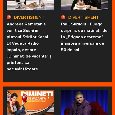
DIVERTISMENT
DIVERTISMENT
Andreea Remețan a
Paul Surugiu – Fuego,
venit cu Sushi în
surprins de matinalii de
platoul Știrilor Kanal
la „Brigada devreme”
D! Vedeta Radio
înaintea aniversării de
Impuls, despre
50 de ani
„Dimineți de vacanță” și
prietena sa
necuvântătoare