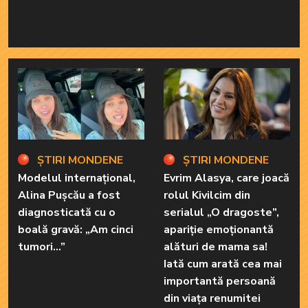
ȘTIRI MONDENE
ȘTIRI MONDENE
Modelul internațional,
Evrim Alasya, care joacă
Alina Pușcău a fost
rolul Kivilcim din
diagnosticată cu o
serialul „O dragoste”,
boală gravă: „Am cinci
apariție emoționantă
tumori...”
alături de mama sa!
Iată cum arată cea mai
importantă persoană
din viața renumitei