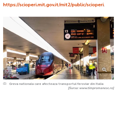
https://scioperi.mit.gov.it/mit2/public/scioperi
.
Greva nationala care afecteaza transportul feroviar din Italia
[Sursa: www.timpromanesc.ro]
Citește și:
Atenționare de călătorie
pentru românii care merg în Belgia!
Anunțul făcut de MAE