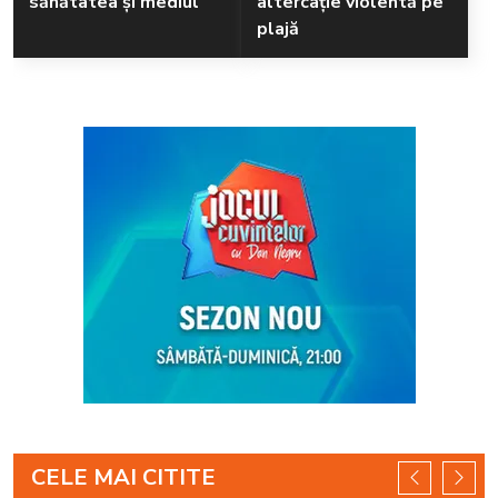
sănătatea și mediul
altercație violentă pe
plajă
CELE MAI CITITE