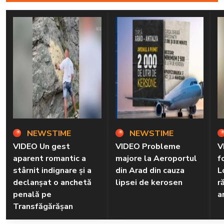
NEWSTIME
NEWSTIME
VIDEO Un gest
VIDEO Probleme
V
aparent romantic a
majore la Aeroportul
f
stârnit indignare și a
din Arad din cauza
L
declanșat o anchetă
lipsei de kerosen
r
penală pe
a
Transfăgărășan