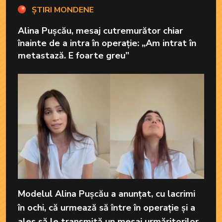
ȘTIRI MONDENE
Alina Pușcău, mesaj cutremurător chiar
înainte de a intra în operație: „Am intrat în
metastază. E foarte greu”
Modelul Alina Pușcău a anunțat, cu lacrimi
în ochi, că urmează să între în operație și a
ales să le transmită un mesaj urmăritorilor