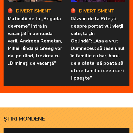
DIVERTISMENT
DIVERTISMENT
Matinalii de la „Brigada
Răzvan de la Pitești,
devreme” intră în
despre portativul vieții
vacanță! În perioada
sale, la „În
verii, Andreea Remețan,
Oglindă”: „Așa a vrut
Mihai Hînda și Greeg vor
Dumnezeu: să lase unul
da, pe rând, trezirea cu
în familie cu har, harul
„Dimineți de vacanță”
de a cânta, să poată să
ofere familiei ceea ce-i
lipsește”
ȘTIRI MONDENE