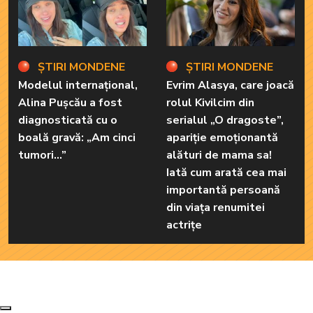
ȘTIRI MONDENE
ȘTIRI MONDENE
Modelul internațional,
Evrim Alasya, care joacă
Alina Pușcău a fost
rolul Kivilcim din
diagnosticată cu o
serialul „O dragoste”,
boală gravă: „Am cinci
apariție emoționantă
tumori...”
alături de mama sa!
Iată cum arată cea mai
importantă persoană
din viața renumitei
actrițe