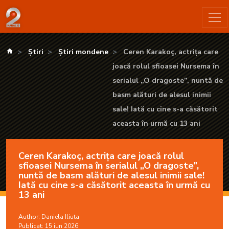
Ceren Karakoç, actrița care joacă rolul sfioasei Nursema în seri
kanald.ro
Știri
Știri mondene
Ceren Karakoç, actrița care
joacă rolul sfioasei Nursema în
serialul „O dragoste”, nuntă de
basm alături de alesul inimii
sale! Iată cu cine s-a căsătorit
aceasta în urmă cu 13 ani
Ceren Karakoç, actrița care joacă rolul
sfioasei Nursema în serialul „O dragoste”,
nuntă de basm alături de alesul inimii sale!
Iată cu cine s-a căsătorit aceasta în urmă cu
13 ani
Author:
Daniela Iliuta
Publicat: 15 iun 2026