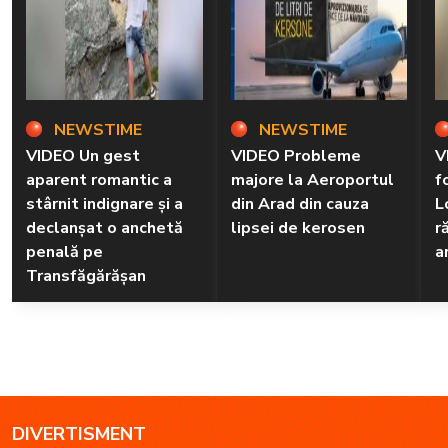
NEWSTIME
NEWSTIME
VIDEO Un gest
VIDEO Probleme
V
aparent romantic a
majore la Aeroportul
f
stârnit indignare și a
din Arad din cauza
L
declanșat o anchetă
lipsei de kerosen
r
penală pe
a
Transfăgărășan
DIVERTISMENT