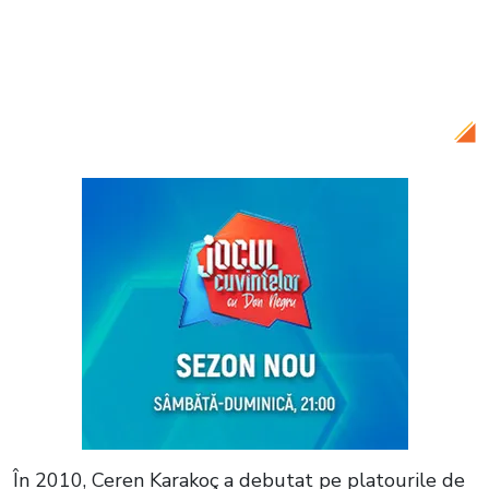
Citește și:
Ceren Karakoç, actrița care
joacă rolul Nursema în serialul turcesc „O
dragoste”, schimbare spectaculoasă de
look
În 2010, Ceren Karakoç a debutat pe platourile de