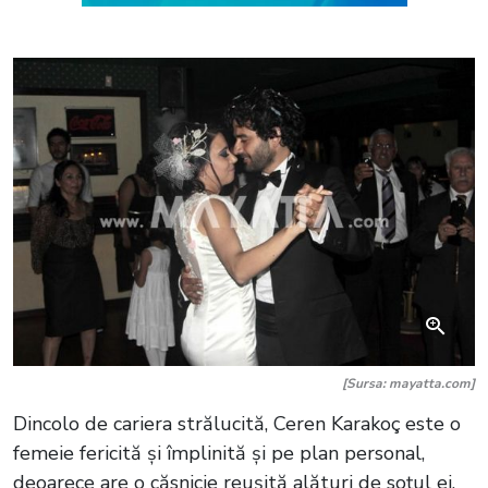
[Sursa: mayatta.com]
Dincolo de cariera strălucită, Ceren Karakoç este o
femeie fericită și împlinită și pe plan personal,
deoarece are o căsnicie reușită alături de soțul ei,