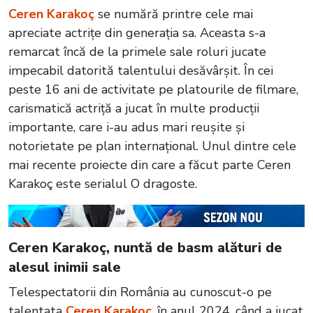
Ceren Karakoç
se numără printre cele mai
apreciate actrițe din generația sa. Aceasta s-a
remarcat încă de la primele sale roluri jucate
impecabil datorită talentului desăvârșit. În cei
peste 16 ani de activitate pe platourile de filmare,
carismatică actriță a jucat în multe producții
importante, care i-au adus mari reușite și
notorietate pe plan internațional. Unul dintre cele
mai recente proiecte din care a făcut parte Ceren
Karakoç este serialul O dragoste.
Ceren Karakoç, nuntă de basm alături de
alesul inimii sale
Telespectatorii din România au cunoscut-o pe
talentata
Ceren Karakoç
, în anul 2024, când a jucat