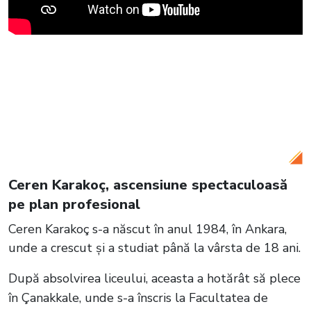
Citește și:
Ceren Karakoç, actrița care
joacă rolul Nursema în serialul „O
dragoste”, reîntâlnire de senzație cu
fostul ei partener de platou! Iată cum au
fost surprinși cei doi actori
Ceren Karakoç, ascensiune spectaculoasă
pe plan profesional
Ceren Karakoç s-a născut în anul 1984, în Ankara,
unde a crescut și a studiat până la vârsta de 18 ani.
După absolvirea liceului, aceasta a hotărât să plece
în Çanakkale, unde s-a înscris la Facultatea de