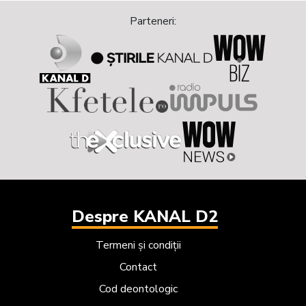
Next
Previous
Parteneri:
Despre KANAL D2
Termeni și condiții
Contact
Cod deontologic