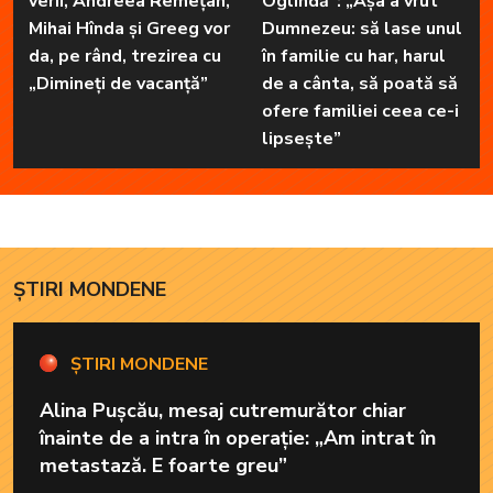
verii, Andreea Remețan,
Oglindă”: „Așa a vrut
Mihai Hînda și Greeg vor
Dumnezeu: să lase unul
da, pe rând, trezirea cu
în familie cu har, harul
„Dimineți de vacanță”
de a cânta, să poată să
ofere familiei ceea ce-i
lipsește”
ȘTIRI MONDENE
ȘTIRI MONDENE
Alina Pușcău, mesaj cutremurător chiar
înainte de a intra în operație: „Am intrat în
metastază. E foarte greu”