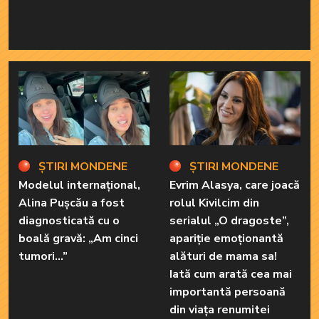
ȘTIRI MONDENE
ȘTIRI MONDENE
Modelul internațional,
Evrim Alasya, care joacă
Alina Pușcău a fost
rolul Kivilcim din
diagnosticată cu o
serialul „O dragoste”,
boală gravă: „Am cinci
apariție emoționantă
tumori...”
alături de mama sa!
Iată cum arată cea mai
importantă persoană
din viața renumitei