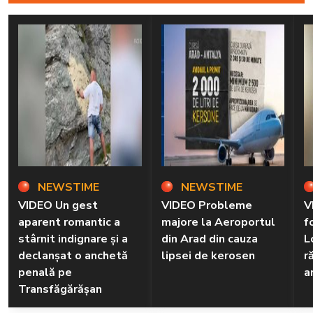
NEWSTIME
NEWSTIME
VIDEO Un gest
VIDEO Probleme
V
aparent romantic a
majore la Aeroportul
f
stârnit indignare și a
din Arad din cauza
L
declanșat o anchetă
lipsei de kerosen
r
penală pe
a
Transfăgărășan