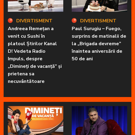
DIVERTISMENT
DIVERTISMENT
Andreea Remețan a
Paul Surugiu – Fuego,
venit cu Sushi în
surprins de matinalii de
platoul Știrilor Kanal
la „Brigada devreme”
D! Vedeta Radio
înaintea aniversării de
Impuls, despre
50 de ani
„Dimineți de vacanță” și
prietena sa
necuvântătoare