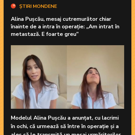
ȘTIRI MONDENE
Alina Pușcău, mesaj cutremurător chiar
înainte de a intra în operație: „Am intrat în
metastază. E foarte greu”
Modelul Alina Pușcău a anunțat, cu lacrimi
în ochi, că urmează să între în operație și a
ales să le transmită un mesaj urmăritorilor