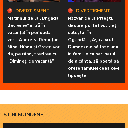
DIVERTISMENT
DIVERTISMENT
Matinalii de la „Brigada
Răzvan de la Pitești,
devreme” intră în
despre portativul vieții
vacanță! În perioada
sale, la „În
verii, Andreea Remețan,
Oglindă”: „Așa a vrut
Mihai Hînda și Greeg vor
Dumnezeu: să lase unul
da, pe rând, trezirea cu
în familie cu har, harul
„Dimineți de vacanță”
de a cânta, să poată să
ofere familiei ceea ce-i
lipsește”
ȘTIRI MONDENE