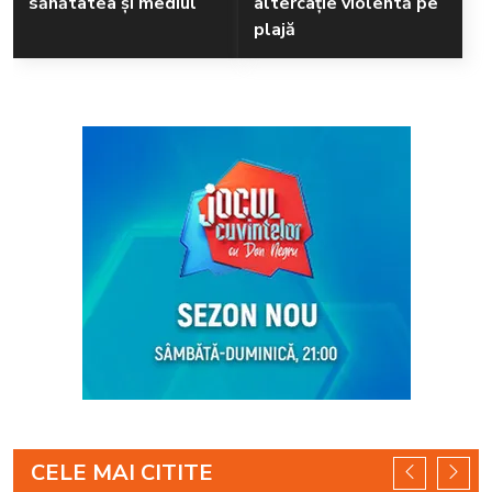
sănătatea și mediul
altercație violentă pe
plajă
CELE MAI CITITE