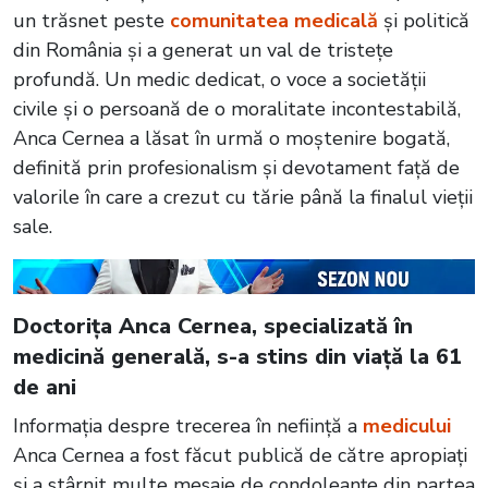
un trăsnet peste
comunitatea medicală
și politică
din România și a generat un val de tristețe
profundă. Un medic dedicat, o voce a societății
civile și o persoană de o moralitate incontestabilă,
Anca Cernea a lăsat în urmă o moștenire bogată,
definită prin profesionalism și devotament față de
valorile în care a crezut cu tărie până la finalul vieții
sale.
Doctorița Anca Cernea, specializată în
medicină generală, s-a stins din viață la 61
de ani
Informația despre trecerea în neființă a
medicului
Anca Cernea a fost făcut publică de către apropiați
și a stârnit multe mesaje de condoleanțe din partea