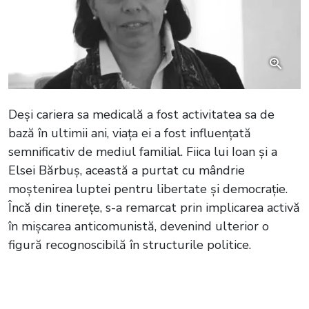
Deși cariera sa medicală a fost activitatea sa de
bază în ultimii ani, viața ei a fost influențată
semnificativ de mediul familial. Fiica lui Ioan și a
Elsei Bărbuș, această a purtat cu mândrie
moștenirea luptei pentru libertate și democrație.
Încă din tinerețe, s-a remarcat prin implicarea activă
în mișcarea anticomunistă, devenind ulterior o
figură recognoscibilă în structurile politice.
Citește și:
Veste tristă în lumea
medicală din România! Doctorul Bogdan