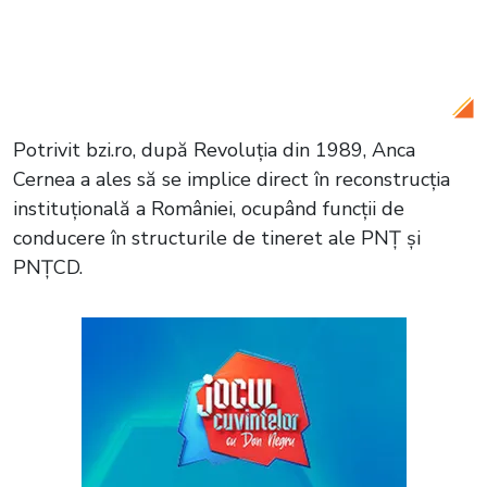
Marinescu, fost director al Meternitatii
Giulești și ministru al Sănătății, s-a stins
din viață la 81 de ani
Potrivit bzi.ro, după Revoluția din 1989, Anca
Cernea a ales să se implice direct în reconstrucția
instituțională a României, ocupând funcții de
conducere în structurile de tineret ale PNȚ și
PNȚCD.