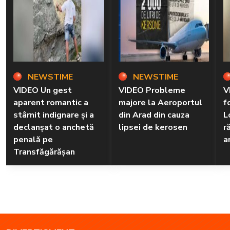
NEWSTIME
NEWSTIME
VIDEO Un gest
VIDEO Probleme
V
aparent romantic a
majore la Aeroportul
f
stârnit indignare și a
din Arad din cauza
L
declanșat o anchetă
lipsei de kerosen
r
penală pe
a
Transfăgărășan