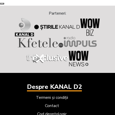
Next
Previous
Parteneri:
Despre KANAL D2
Termeni și condiții
Contact
Cod deontologic