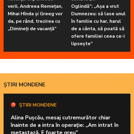
verii, Andreea Remețan,
Oglindă”: „Așa a vrut
Mihai Hînda și Greeg vor
Dumnezeu: să lase unul
da, pe rând, trezirea cu
în familie cu har, harul
„Dimineți de vacanță”
de a cânta, să poată să
ofere familiei ceea ce-i
lipsește”
ȘTIRI MONDENE
ȘTIRI MONDENE
Alina Pușcău, mesaj cutremurător chiar
înainte de a intra în operație: „Am intrat în
metastază. E foarte greu”