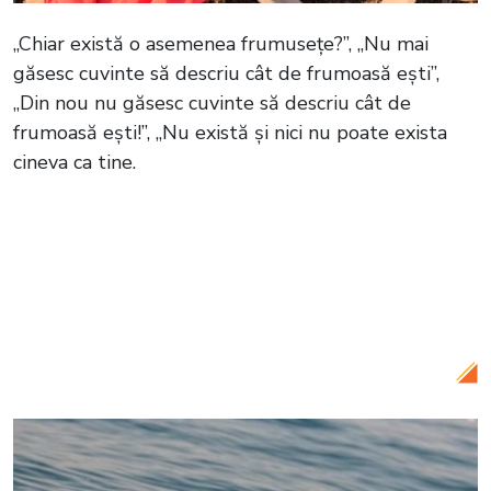
„Chiar există o asemenea frumusețe?”, „Nu mai
găsesc cuvinte să descriu cât de frumoasă ești”,
„Din nou nu găsesc cuvinte să descriu cât de
frumoasă ești!”, „Nu există și nici nu poate exista
cineva ca tine.
Citește și:
Evrim Alasya, care joacă rolul
Kivilcim în serialul „O dragoste”, alături
de familia sa! Iată cum a fost surprinsă
celebra actriță în compania celor mai
dragi persoane din viața ei