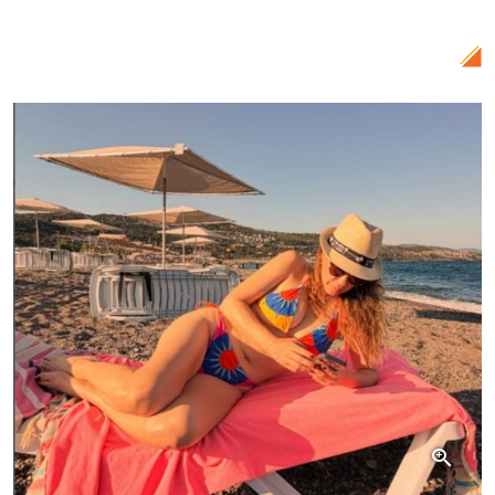
mai important și iubit bărbat din viața sa:
„Mă bucur sa te am!”