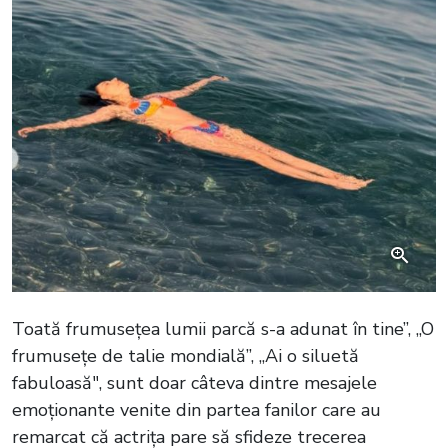
Toată frumusețea lumii parcă s-a adunat în tine”, „O
frumusețe de talie mondială”, „Ai o siluetă
fabuloasă", sunt doar câteva dintre mesajele
emoționante venite din partea fanilor care au
remarcat că actrița pare să sfideze trecerea