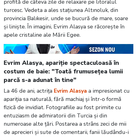
profită de câteva zile de relaxare pe litoralul
turcesc. Vedeta a ales stațiunea Altınoluk, din
provincia Balıkesir, unde se bucură de mare, soare
și liniște. În imagini, Evrim Alasya se răcorește în
apele cristaline ale Mării Egee.
Evrim Alasya, apariție spectaculoasă în
costum de baie: "Toată frumusețea lumii
parcă s-a adunat în tine"
La 46 de ani, actrița
Evrim Alasya
a impresionat cu
apariția sa naturală, fără machiaj și într-o formă
fizică de invidiat. Fotografiile au fost primite cu
entuziasm de admiratorii din Turcia și din
numeroase alte țări. Postarea a strâns zeci de mii
de aprecieri și sute de comentarii, fanii lăudându-i