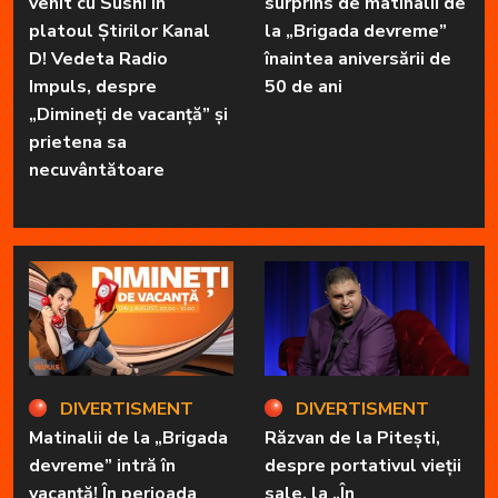
venit cu Sushi în
surprins de matinalii de
platoul Știrilor Kanal
la „Brigada devreme”
D! Vedeta Radio
înaintea aniversării de
Impuls, despre
50 de ani
„Dimineți de vacanță” și
prietena sa
necuvântătoare
DIVERTISMENT
DIVERTISMENT
Matinalii de la „Brigada
Răzvan de la Pitești,
devreme” intră în
despre portativul vieții
vacanță! În perioada
sale, la „În