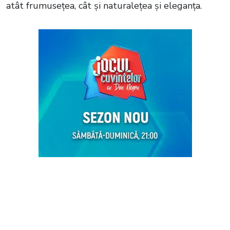
atât frumusețea, cât și naturalețea și eleganța.
Citește și:
Evrim Alasya, actrița care
joacă rolul Kivilcim în serialul „O
dragoste”, surprinsă în compania celui