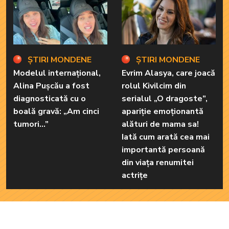
ȘTIRI MONDENE
ȘTIRI MONDENE
Modelul internațional,
Evrim Alasya, care joacă
Alina Pușcău a fost
rolul Kivilcim din
diagnosticată cu o
serialul „O dragoste”,
boală gravă: „Am cinci
apariție emoționantă
tumori...”
alături de mama sa!
Iată cum arată cea mai
importantă persoană
din viața renumitei
actrițe