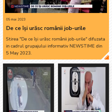
05 mai 2023
De ce își urăsc românii job-urile
Stirea "De ce își urăsc românii job-urile" difuzata
in cadrul grupajului informativ NEWSTIME din
5 May 2023.