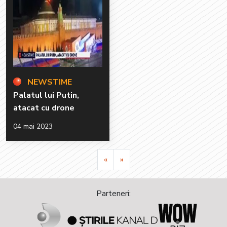
NEWSTIME
Palatul lui Putin,
atacat cu drone
04 mai 2023
Pagina precedenta
«
»
Pagina urmatoare
Parteneri: