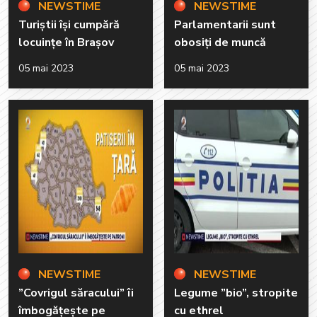
NEWSTIME
NEWSTIME
Turiștii își cumpără
Parlamentarii sunt
locuințe în Brașov
obosiți de muncă
05 mai 2023
05 mai 2023
NEWSTIME
NEWSTIME
”Covrigul săracului” îi
Legume ”bio”, stropite
îmbogățește pe
cu ethrel