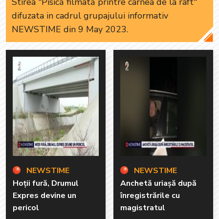
Stirea "Pisică filmată printre carnea de la raft"
difuzata in cadrul grupajului informativ
NEWSTIME din 9 May 2023.
NEWSTIME
NEWSTIME
Hoții fură, Drumul
Anchetă uriașă după
Expres devine un
înregistrările cu
pericol
magistratul