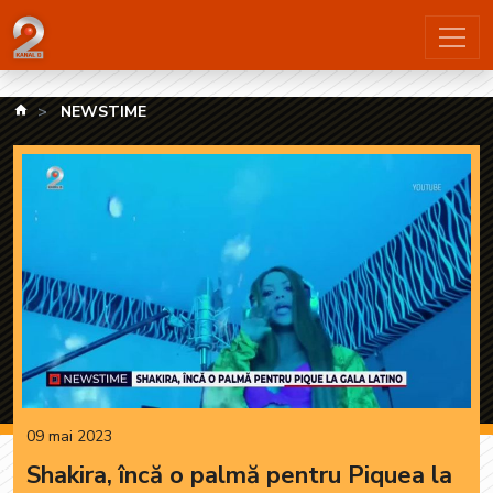
NEWSTIME - KANAL D2 - 217/226 | Pagina 217 din 226
kanald.ro
NEWSTIME
09 mai 2023
Shakira, încă o palmă pentru Piquea la