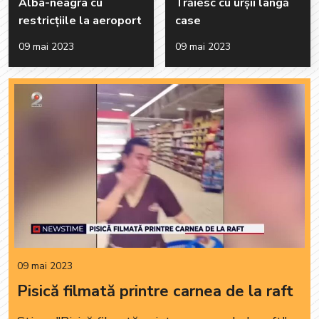
Alba-neagra cu
Trăiesc cu urșii lângă
restricțiile la aeroport
case
09 mai 2023
09 mai 2023
09 mai 2023
Pisică filmată printre carnea de la raft