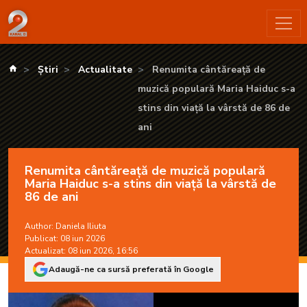
Renumita cântăreață de muzică populară Maria Haiduc s-a stins
kanald.ro
Știri
Actualitate
Renumita cântăreață de
muzică populară Maria Haiduc s-a
stins din viață la vârstă de 86 de
ani
Renumita cântăreață de muzică populară
Maria Haiduc s-a stins din viață la vârstă de
86 de ani
Author:
Daniela Iliuta
Publicat: 08 iun 2026
Actualizat: 08 iun 2026, 16:56
Adaugă-ne ca sursă preferată în Google