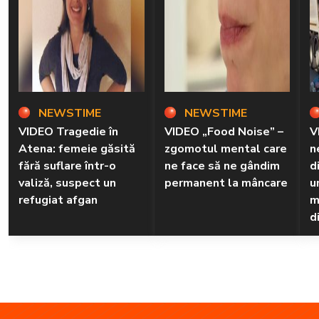
NEWSTIME
NEWSTIME
VIDEO Tragedie în
VIDEO „Food Noise” –
V
Atena: femeie găsită
zgomotul mental care
n
fără suflare într-o
ne face să ne gândim
d
valiză, suspect un
permanent la mâncare
u
refugiat afgan
m
d