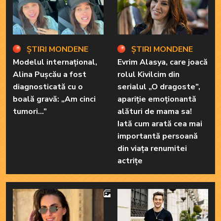
ȘTIRI MONDENE
ȘTIRI MONDENE
Modelul internațional,
Evrim Alasya, care joacă
Alina Pușcău a fost
rolul Kivilcim din
diagnosticată cu o
serialul „O dragoste”,
boală gravă: „Am cinci
apariție emoționantă
tumori...”
alături de mama sa!
Iată cum arată cea mai
importantă persoană
din viața renumitei
actrițe
4