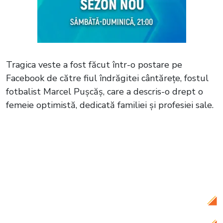
Tragica veste a fost făcut într-o postare pe
Facebook de către fiul îndrăgitei cântărețe, fostul
fotbalist Marcel Pușcăș, care a descris-o drept o
femeie optimistă, dedicată familiei și profesiei sale.
Citește și:
Cântăreața de muzică
populară, Paula Hriscu, despre
problemele grave de sănătate, în platoul
emisiunii „În oglindă”: „Eram foarte
împăcată cu ideea că mor!”