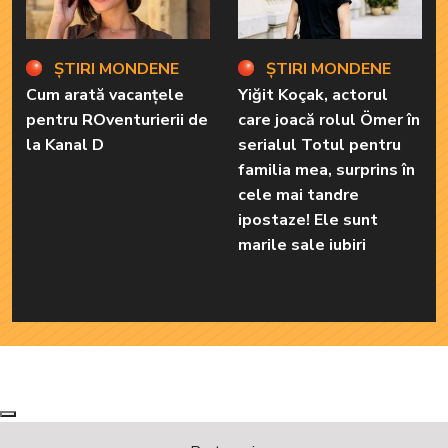
ȘTIRI MONDENE
ȘTIRI MONDENE
Cum arată vacanțele
Yiğit Koçak, actorul
pentru ROventurierii de
care joacă rolul Ömer în
la Kanal D
serialul Totul pentru
familia mea, surprins în
cele mai tandre
ipostaze! Ele sunt
marile sale iubiri
Next
Previous