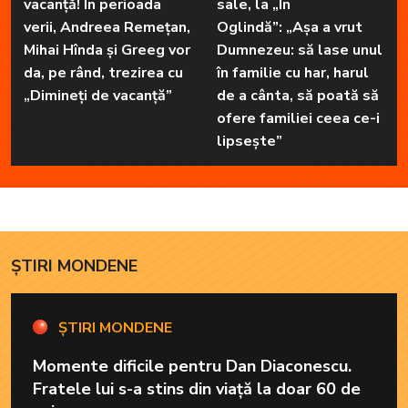
vacanță! În perioada
sale, la „În
verii, Andreea Remețan,
Oglindă”: „Așa a vrut
Mihai Hînda și Greeg vor
Dumnezeu: să lase unul
da, pe rând, trezirea cu
în familie cu har, harul
„Dimineți de vacanță”
de a cânta, să poată să
ofere familiei ceea ce-i
lipsește”
ȘTIRI MONDENE
ȘTIRI MONDENE
Momente dificile pentru Dan Diaconescu.
Fratele lui s-a stins din viață la doar 60 de