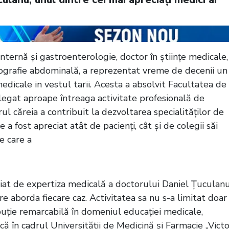
ternă și gastroenterologie, doctor în științe medicale,
ografie abdominală, a reprezentat vreme de decenii un
edicale in vestul tarii. Acesta a absolvit Facultatea de
legat aproape întreaga activitate profesională de
rul căreia a contribuit la dezvoltarea specialităților de
a fost apreciat atât de pacienți, cât și de colegii săi
e care a
iciat de expertiza medicală a doctorului Daniel Țuculanu
re aborda fiecare caz. Activitatea sa nu s-a limitat doar
ibuție remarcabilă în domeniul educației medicale,
ă în cadrul Universității de Medicină și Farmacie „Victo