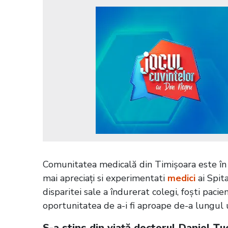
Comunitatea medicală din Timișoara este în 
mai apreciați si experimentati
medici
ai Spita
disparitei sale a îndurerat colegi, foști pacie
oportunitatea de a-i fi aproape de-a lungul u
S-a stins din viață doctorul Daniel Țuc