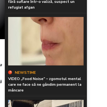
fără suflare într-o valiză, suspect un
refugiat afgan
a
NEWSTIME
VIDEO „Food Noise” – zgomotul mental
ă
care ne face să ne gândim permanent la
mâncare