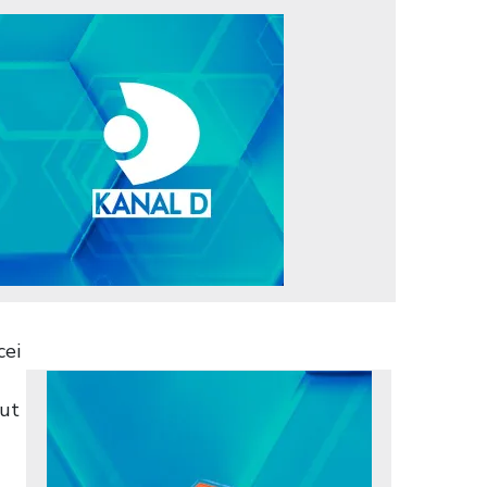
cei
vut