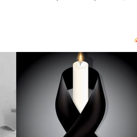
ezident care a fost găsit fără suflare în baie, în