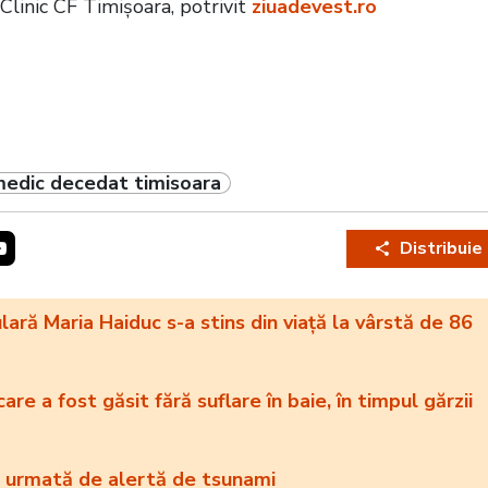
 Clinic CF Timișoara, potrivit
ziuadevest.ro
edic decedat timisoara
Distribuie
ră Maria Haiduc s-a stins din viață la vârstă de 86
re a fost găsit fără suflare în baie, în timpul gărzii
e, urmată de alertă de tsunami