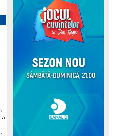
,
 la
r