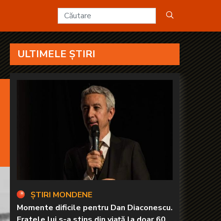
ANAL D2
ULTIMELE ȘTIRI
ȘTIRI MONDENE
Momente dificile pentru Dan Diaconescu.
Fratele lui s-a stins din viață la doar 60