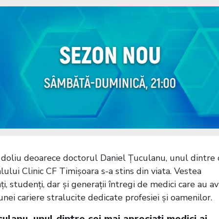
doliu deoarece doctorul Daniel Țuculanu, unul dintre 
lului Clinic CF Timișoara s-a stins din viata. Vestea
nți, studenți, dar și generații întregi de medici care au a
nei cariere stralucite dedicate profesiei și oamenilor.
ulanu, unul dintre cei mai apreciați medici ai