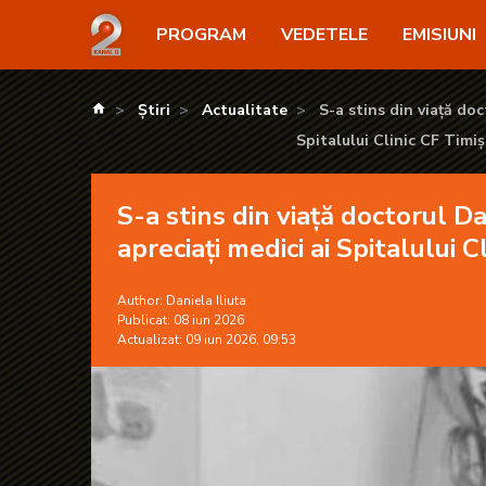
S-a stins din viață doctorul Daniel Țuculanu, unul di
PROGRAM
VEDETELE
EMISIUNI
kanald.ro
Știri
Actualitate
S-a stins din viață doc
Spitalului Clinic CF Timi
S-a stins din viață doctorul D
apreciați medici ai Spitalului C
Author:
Daniela Iliuta
Publicat: 08 iun 2026
Actualizat: 09 iun 2026, 09:53