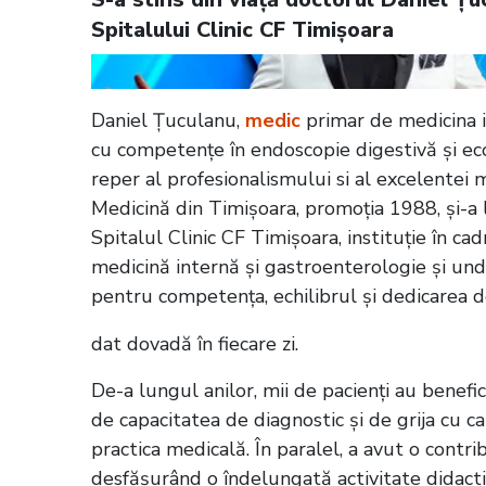
Spitalului Clinic CF Timișoara
Daniel Țuculanu,
medic
primar de medicina in
cu competențe în endoscopie digestivă și ec
reper al profesionalismului si al excelentei m
Medicină din Timișoara, promoția 1988, și-a 
Spitalul Clinic CF Timișoara, instituție în cad
medicină internă și gastroenterologie și unde 
pentru competența, echilibrul și dedicarea d
dat dovadă în fiecare zi.
De-a lungul anilor, mii de pacienți au benef
de capacitatea de diagnostic și de grija cu ca
practica medicală. În paralel, a avut o contr
desfășurând o îndelungată activitate didactic