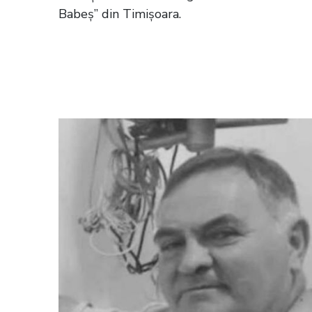
Babeș” din Timișoara.
Citește și:
El este Alexandru, medicul r
timpul gărzii la Spitalul Floreasca