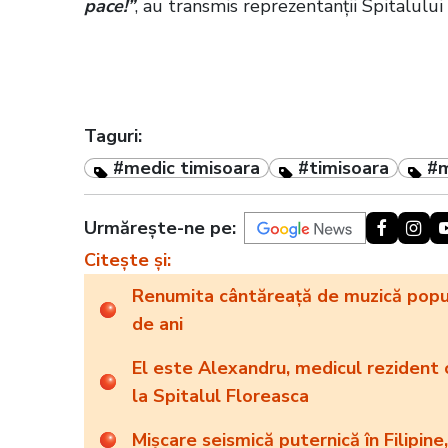
pace!”
, au transmis reprezentanții Spitalului
Taguri:
#medic timisoara
#timisoara
#m
Urmărește-ne pe:
Citește și:
Renumita cântăreață de muzică popula
de ani
El este Alexandru, medicul rezident ca
la Spitalul Floreasca
Mișcare seismică puternică în Filipin