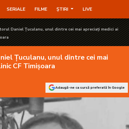
ntre cei mai apreciați medici ai Spitalului Clinic CF Timișoara - K
SERIALE
FILME
ȘTIRI
LIVE
torul Daniel Țuculanu, unul dintre cei mai apreciați medici ai
șoara
aniel Țuculanu, unul dintre cei mai
linic CF Timișoara
Adaugă-ne ca sursă preferată în Google