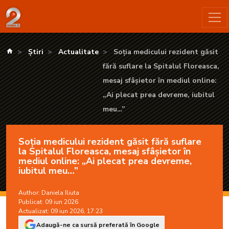
Soția medicului rezident găsit fără suflare la Spitalul Floreas
kanald.ro
Știri
Actualitate
Soția medicului rezident găsit
fără suflare la Spitalul Floreasca,
mesaj sfâșietor în mediul online:
„Ai plecat prea devreme, iubitul
meu…”
Soția medicului rezident găsit fără suflare
la Spitalul Floreasca, mesaj sfâșietor în
mediul online: „Ai plecat prea devreme,
iubitul meu…”
Author:
Daniela Iliuta
Publicat: 09 iun 2026
Actualizat: 09 iun 2026, 17:23
Adaugă-ne ca sursă preferată în Google