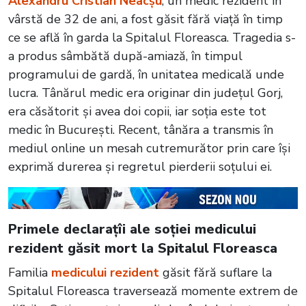
Alexandru Cristian Neacșu
, un medic rezident în
vârstă de 32 de ani, a fost găsit fără viață în timp
ce se află în garda la Spitalul Floreasca. Tragedia s-
a produs sâmbătă după-amiază, în timpul
programului de gardă, în unitatea medicală unde
lucra. Tânărul medic era originar din județul Gorj,
era căsătorit și avea doi copii, iar soția este tot
medic în București. Recent, tânăra a transmis în
mediul online un mesah cutremurător prin care își
exprimă durerea și regretul pierderii soțului ei.
Primele declarațîi ale soției medicului
rezident găsit mort la Spitalul Floreasca
Familia
medicului rezident
găsit fără suflare la
Spitalul Floreasca traversează momente extrem de