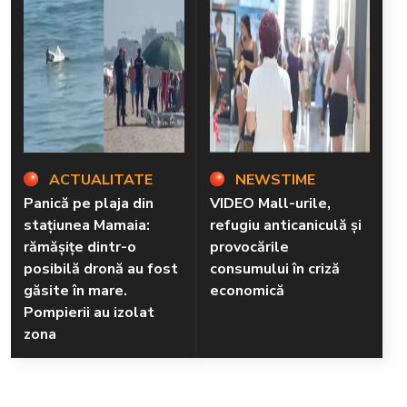
ACTUALITATE
NEWSTIME
Panică pe plaja din
VIDEO Mall-urile,
stațiunea Mamaia:
refugiu anticaniculă și
rămăşiţe dintr-o
provocările
posibilă dronă au fost
consumului în criză
găsite în mare.
economică
Pompierii au izolat
zona