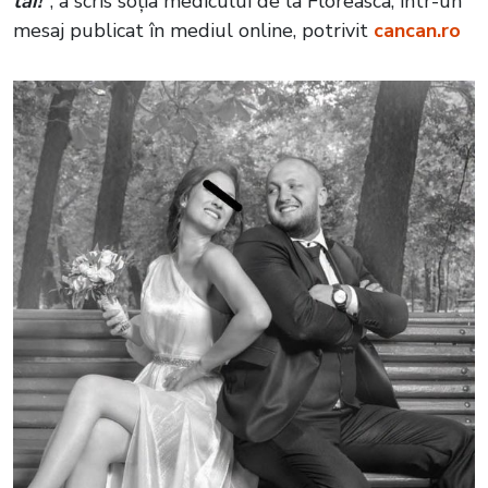
tăi!”
, a scris soția medicului de la Floreasca, într-un
mesaj publicat în mediul online, potrivit
cancan.ro