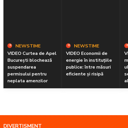
NEWSTIME
NEWSTIME
VIDEO Curtea de Apel
VIDEO Economii de
V
București blochează
energie în instituțiile
m
suspendarea
publice: între măsuri
u
permisului pentru
eficiente și risipă
s
neplata amenzilor
a
DIVERTISMENT