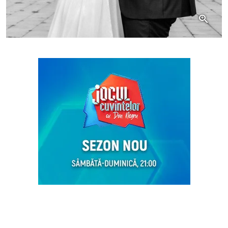
Citește și:
Ce a scos la iveală necropsia în
cazul medicului rezident găsit fără viață