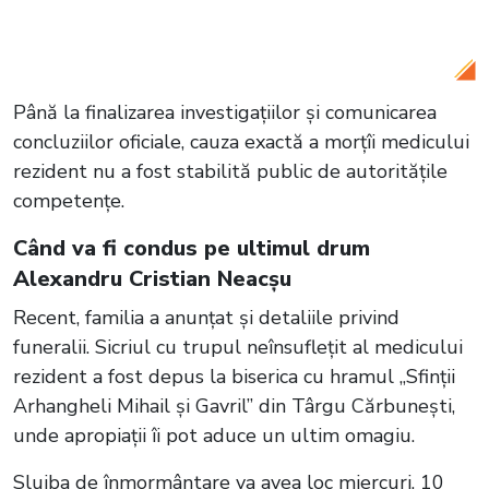
în baia de la Spitalul Floreasca. Ce au
descoperit legiștii
Până la finalizarea investigațiilor și comunicarea
concluziilor oficiale, cauza exactă a morțîi medicului
rezident nu a fost stabilită public de autoritățile
competențe.
Când va fi condus pe ultimul drum
Alexandru Cristian Neacșu
Recent, familia a anunțat și detaliile privind
funeralii. Sicriul cu trupul neînsuflețit al medicului
rezident a fost depus la biserica cu hramul „Sfinții
Arhangheli Mihail și Gavril” din Târgu Cărbunești,
unde apropiații îi pot aduce un ultim omagiu.
Slujba de înmormântare va avea loc miercuri, 10