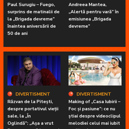
Paul Surugiu – Fuego,
Andreea Mantea,
surprins de matinalii de
„Alertă pentru vară” în
la „Brigada devreme”
emisiunea „Brigada
înaintea aniversării de
devreme”
50 de ani
DIVERTISMENT
DIVERTISMENT
Răzvan de la Pitești,
Making of „Casa Iubirii –
despre portativul vieții
Foc și pasiune”: ce nu
sale, la „În
știai despre videoclipul
Oglindă”: „Așa a vrut
melodiei celui mai iubit