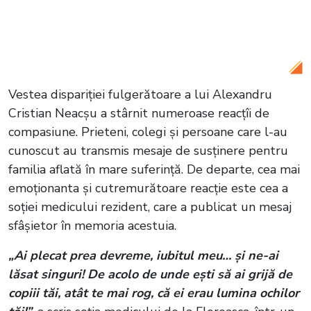
Citește și:
El este Alexandru, medicul
rezident care a fost găsit fără suflare în
baie, în timpul gărzii la Spitalul Floreasca
Vestea dispariției fulgerătoare a lui Alexandru
Cristian Neacșu a stârnit numeroase reacțîi de
compasiune. Prieteni, colegi și persoane care l-au
cunoscut au transmis mesaje de susținere pentru
familia aflată în mare suferință. De departe, cea mai
emoționanta și cutremurătoare reacție este cea a
soției medicului rezident, care a publicat un mesaj
sfâșietor în memoria acestuia.
„Ai plecat prea devreme, iubitul meu… și ne-ai
lăsat singuri! De acolo de unde ești să ai grijă de
copiii tăi, atât te mai rog, că ei erau lumina ochilor