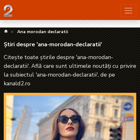
Știri despre 'ana-morodan-declaratii'| kanald2.ro
kanald.ro
Ana morodan declaratii
Știri despre 'ana-morodan-declaratii'
Citește toate știrile despre 'ana-morodan-
declaratii'. Află care sunt ultimele noutăți cu privire
la subiectul 'ana-morodan-declaratii', de pe
kanald2.ro