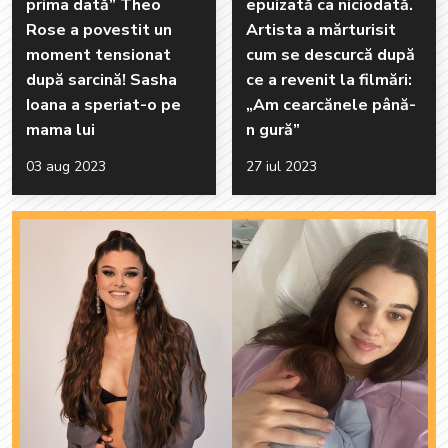
prima dată” Theo
epuizată ca niciodată.
Rose a povestit un
Artista a mărturisit
moment tensionat
cum se descurcă după
după sarcină! Sasha
ce a revenit la filmări:
Ioana a speriat-o pe
„Am cearcănele până-
mama lui
n gură”
03 aug 2023
27 iul 2023