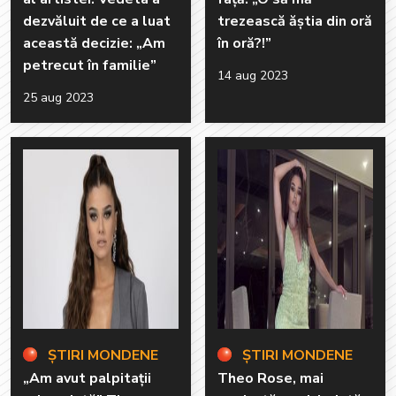
dezvăluit de ce a luat
trezească ăștia din oră
această decizie: „Am
în oră?!”
petrecut în familie”
14 aug 2023
25 aug 2023
ȘTIRI MONDENE
ȘTIRI MONDENE
„Am avut palpitații
Theo Rose, mai