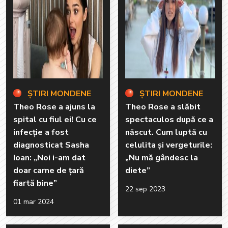
ȘTIRI MONDENE
ȘTIRI MONDENE
Theo Rose a ajuns la
Theo Rose a slăbit
spital cu fiul ei! Cu ce
spectaculos după ce a
infecție a fost
născut. Cum luptă cu
diagnosticat Sasha
celulita și vergeturile:
Ioan: „Noi i-am dat
„Nu mă gândesc la
doar carne de țară
diete”
fiartă bine”
22 sep 2023
01 mar 2024