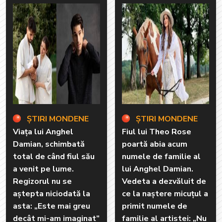
ȘTIRI MONDENE
ȘTIRI MONDENE
Viața lui Anghel
Fiul lui Theo Rose
Damian, schimbată
poartă abia acum
total de când fiul său
numele de familie al
a venit pe lume.
lui Anghel Damian.
Regizorul nu se
Vedeta a dezvăluit de
aștepta niciodată la
ce la naștere micuțul a
asta: „Este mai greu
primit numele de
decât mi-am imaginat”
familie al artistei: „Nu