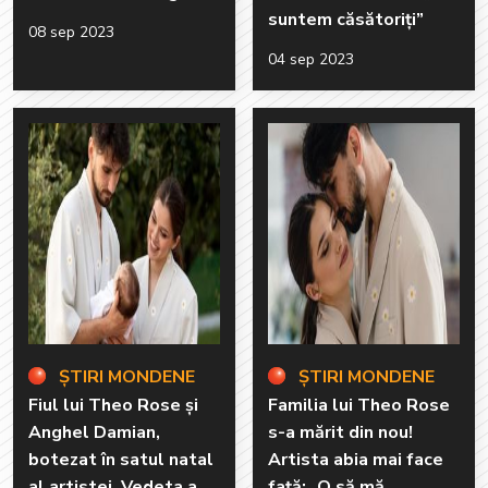
suntem căsătoriți”
08 sep 2023
04 sep 2023
ȘTIRI MONDENE
ȘTIRI MONDENE
Fiul lui Theo Rose și
Familia lui Theo Rose
Anghel Damian,
s-a mărit din nou!
botezat în satul natal
Artista abia mai face
al artistei. Vedeta a
față: „O să mă