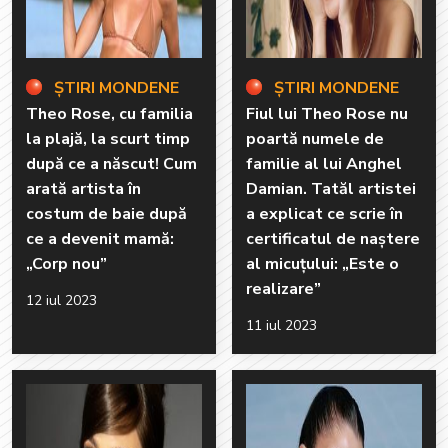
ȘTIRI MONDENE
ȘTIRI MONDENE
Theo Rose, cu familia
Fiul lui Theo Rose nu
la plajă, la scurt timp
poartă numele de
după ce a născut! Cum
familie al lui Anghel
arată artista în
Damian. Tatăl artistei
costum de baie după
a explicat ce scrie în
ce a devenit mamă:
certificatul de naștere
„Corp nou”
al micuțului: „Este o
realizare”
12 iul 2023
11 iul 2023