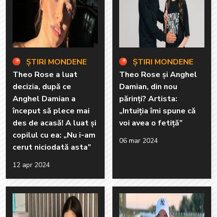
ȘTIRI MONDENE
ȘTIRI MONDENE
Theo Rose a luat
Theo Rose și Anghel
decizia, după ce
Damian, din nou
Anghel Damian a
părinți? Artista:
început să plece mai
„Intuiția îmi spune că
des de acasă! A luat și
voi avea o fetiță”
copilul cu ea: „Nu i-am
06 mar 2024
cerut niciodată asta”
12 apr 2024