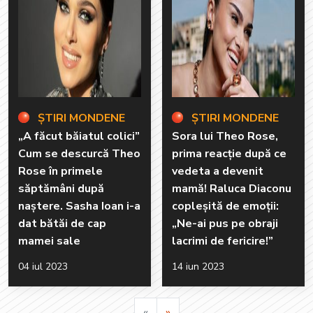
ȘTIRI MONDENE
ȘTIRI MONDENE
„A făcut băiatul colici”
Sora lui Theo Rose,
Cum se descurcă Theo
prima reacție după ce
Rose în primele
vedeta a devenit
săptămâni după
mamă! Raluca Diaconu
naștere. Sasha Ioan i-a
copleșită de emoții:
dat bătăi de cap
„Ne-ai pus pe obraji
mamei sale
lacrimi de fericire!”
04 iul 2023
14 iun 2023
Pagina precedenta
«
»