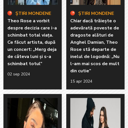
ȘTIRI MONDENE
ȘTIRI MONDENE
Theo Rose a vorbit
Chiar dacă trăiește o
despre decizia care i-a
adevărată poveste de
schimbat total viața.
dragoste alături de
Ce făcut artista, după
Anghel Damian, Theo
un concert: „Merg deja
Rose stă departe de
de câteva luni și s-a
inelul de logodnă: „Nu
schimbat totul”
l-am mai scos de mult
din cutie”
02 sep 2024
15 apr 2024