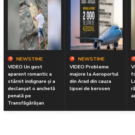
NEWSTIME
NEWSTIME
VIDEO Un gest
VIDEO Probleme
V
aparent romantic a
majore la Aeroportul
f
stârnit indignare și a
din Arad din cauza
L
declanșat o anchetă
lipsei de kerosen
r
penală pe
a
Transfăgărășan