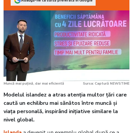
Adaugă-ne ca sursă preferată în Google
Muncă mai puțină, dar mai eficientă
Sursa: Captură NEWSTIME
Modelul islandez a atras atenția multor țări care
caută un echilibru mai sănătos între muncă și
viața personală, inspirând inițiative similare la
nivel global.
Islanda
a devenit un exemplu global după ce a