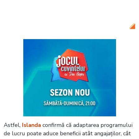
Citește și:
VIDEO Erupție spectaculoasă
în Islanda! Este a doua de la începutul
anului și până acum
Astfel,
Islanda
confirmă că adaptarea programului
de lucru poate aduce beneficii atât angajaților, cât