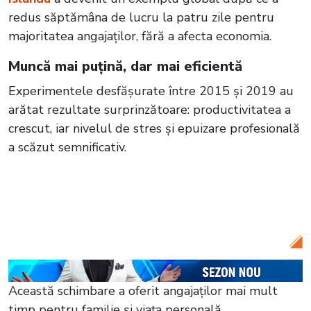
redus săptămâna de lucru la patru zile pentru
majoritatea angajaților, fără a afecta economia.
Muncă mai puțină, dar mai eficientă
Experimentele desfășurate între 2015 și 2019 au
arătat rezultate surprinzătoare: productivitatea a
crescut, iar nivelul de stres și epuizare profesională
a scăzut semnificativ.
Citește și:
Stare de urgență după erupția
vulcanului din Islanda! Lava a distrus
infrastructura din Grindavik
Această schimbare a oferit angajaților mai mult
timp pentru familie și viața personală,