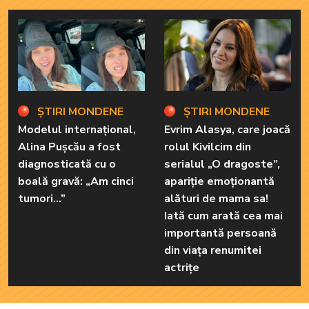
ȘTIRI MONDENE
ȘTIRI MONDENE
Modelul internațional,
Evrim Alasya, care joacă
Alina Pușcău a fost
rolul Kivilcim din
diagnosticată cu o
serialul „O dragoste”,
boală gravă: „Am cinci
apariție emoționantă
tumori...”
alături de mama sa!
Iată cum arată cea mai
importantă persoană
din viața renumitei
actrițe