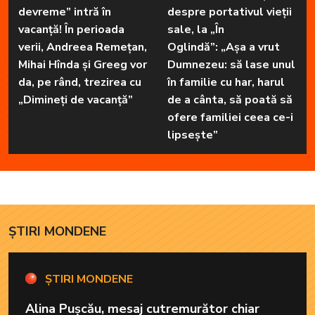
devreme” intră în
despre portativul vieții
vacanță! În perioada
sale, la „În
verii, Andreea Remețan,
Oglindă”: „Așa a vrut
Mihai Hînda și Greeg vor
Dumnezeu: să lase unul
da, pe rând, trezirea cu
în familie cu har, harul
„Dimineți de vacanță”
de a cânta, să poată să
ofere familiei ceea ce-i
lipsește”
ȘTIRI MONDENE
ȘTIRI MONDENE
Alina Pușcău, mesaj cutremurător chiar