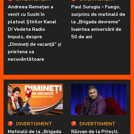
Andreea Remețan a
Paul Surugiu – Fuego,
venit cu Sushi în
surprins de matinalii de
platoul Știrilor Kanal
la „Brigada devreme”
D! Vedeta Radio
înaintea aniversării de
Impuls, despre
50 de ani
„Dimineți de vacanță” și
prietena sa
necuvântătoare
DIVERTISMENT
DIVERTISMENT
Matinalii de la „Brigada
Răzvan de la Pitești,