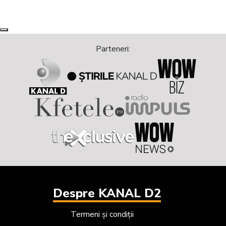
Next
Previous
Parteneri:
Despre KANAL D2
Termeni și condiții