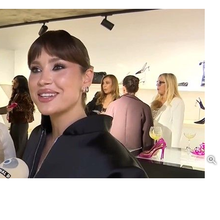
ul spre sine, fără compromisuri! Îndrăgita
ata ediției de sâmbătă a emisiunii „În oglindă”, de