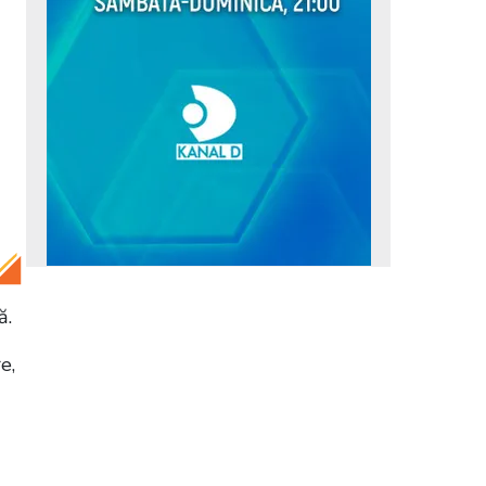
ă.
e,