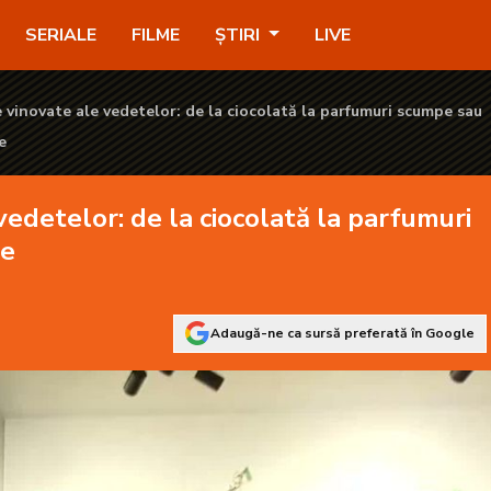
lată la parfumuri scumpe sau investiții în imagine - KANAL D2
SERIALE
FILME
ȘTIRI
LIVE
 vinovate ale vedetelor: de la ciocolată la parfumuri scumpe sau
e
edetelor: de la ciocolată la parfumuri
ne
Adaugă-ne ca sursă preferată în Google