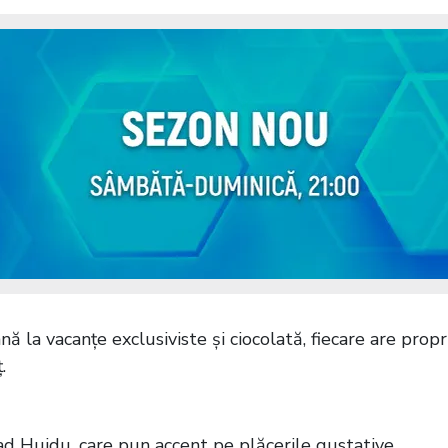
ă la vacanțe exclusiviste și ciocolată, fiecare are propr
.
d Huidu, care pun accent pe plăcerile gustative.