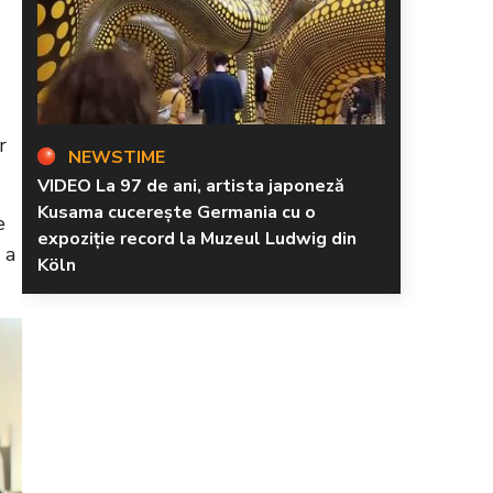
r
NEWSTIME
VIDEO La 97 de ani, artista japoneză
Kusama cucerește Germania cu o
e
expoziție record la Muzeul Ludwig din
 a
Köln