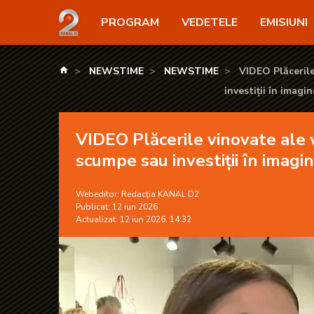
VIDEO Plăcerile vinovate ale vedetelor: de la cioco
PROGRAM
VEDETELE
EMISIUNI
kanald.ro
NEWSTIME
NEWSTIME
VIDEO Plăcerile
investiții în imagin
VIDEO Plăcerile vinovate ale v
scumpe sau investiții în imagi
Webeditor:
Redacția KANAL D2
Publicat: 12 iun 2026
Actualizat: 12 iun 2026, 14:32