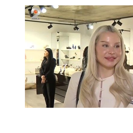
Citește și:
Ramona Dumitrescu, pe drum
matinală de la Radio Impuls este invit