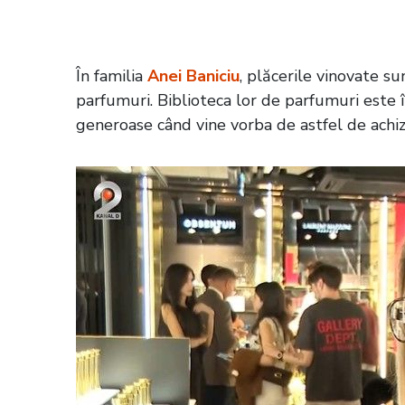
la 22:00, la Kanal D2
În familia
Anei Baniciu
, plăcerile vinovate s
parfumuri. Biblioteca lor de parfumuri este 
generoase când vine vorba de astfel de achiziț