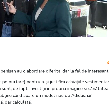
torit ziua de naștere cu un concert aniversar de
enișan au o abordare diferită, dar la fel de interesant
pe purtare) pentru a-și justifica achizițiile vestimentar
i sunt, de fapt, investiții în propria imagine și sănătatea
abține când apare un model nou de Adidas, iar
ă, dar calculată.