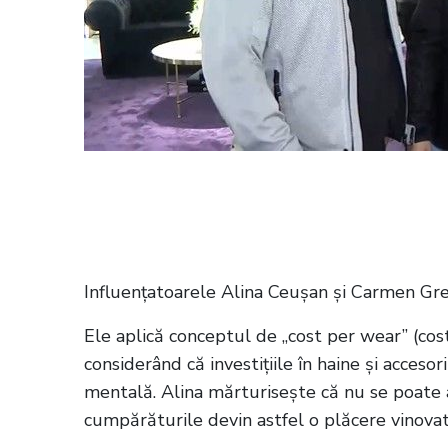
Citește și:
VIDEO Connect-R și-a sărbă
excepție la Sala Palatului
Influențatoarele Alina Ceușan și Carmen Greb
Ele aplică conceptul de „cost per wear” (cost 
considerând că investițiile în haine și accesori
mentală. Alina mărturisește că nu se poate 
cumpărăturile devin astfel o plăcere vinovat