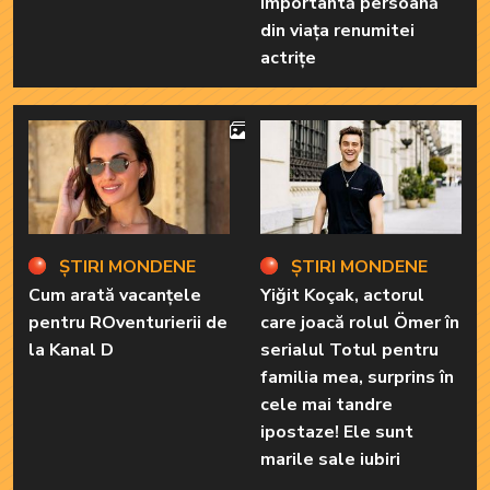
importantă persoană
din viața renumitei
actrițe
4
ȘTIRI MONDENE
ȘTIRI MONDENE
Cum arată vacanțele
Yiğit Koçak, actorul
pentru ROventurierii de
care joacă rolul Ömer în
la Kanal D
serialul Totul pentru
familia mea, surprins în
cele mai tandre
ipostaze! Ele sunt
marile sale iubiri