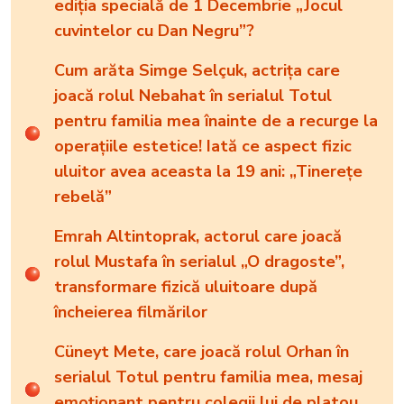
ediția specială de 1 Decembrie „Jocul
cuvintelor cu Dan Negru”?
Cum arăta Simge Selçuk, actrița care
joacă rolul Nebahat în serialul Totul
pentru familia mea înainte de a recurge la
operațiile estetice! Iată ce aspect fizic
uluitor avea aceasta la 19 ani: „Tinerețe
rebelă”
Emrah Altintoprak, actorul care joacă
rolul Mustafa în serialul „O dragoste”,
transformare fizică uluitoare după
încheierea filmărilor
Cüneyt Mete, care joacă rolul Orhan în
serialul Totul pentru familia mea, mesaj
emoționant pentru colegii lui de platou,