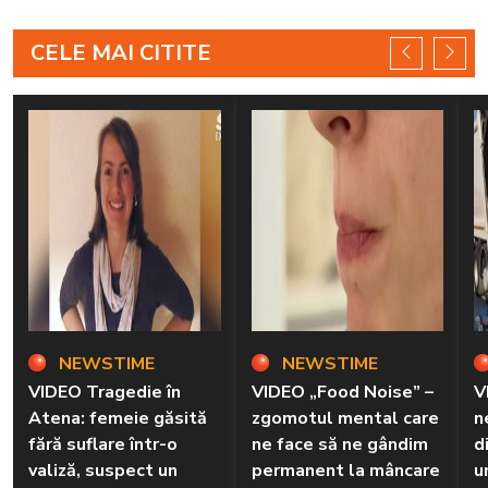
CELE MAI CITITE
NEWSTIME
NEWSTIME
VIDEO Tragedie în
VIDEO „Food Noise” –
V
Atena: femeie găsită
zgomotul mental care
n
fără suflare într-o
ne face să ne gândim
d
valiză, suspect un
permanent la mâncare
u