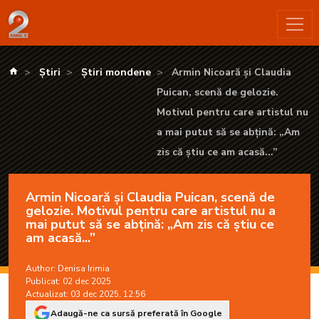
Armin Nicoară și Claudia Puican, scenă de gelozie. Motivul pent
kanald.ro
Știri
Știri mondene
Armin Nicoară și Claudia
Puican, scenă de gelozie.
Motivul pentru care artistul nu
a mai putut să se abțină: „Am
zis că știu ce am acasă...”
Armin Nicoară și Claudia Puican, scenă de
gelozie. Motivul pentru care artistul nu a
mai putut să se abțină: „Am zis că știu ce
am acasă...”
Author:
Denisa Irimia
Publicat: 02 dec 2025
Actualizat: 03 dec 2025, 12:56
Adaugă-ne ca sursă preferată în Google