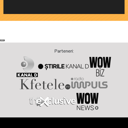
Next
Previous
Parteneri: