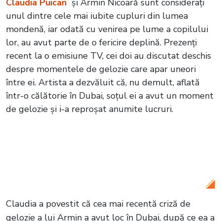
Claudia Puican
și Armin Nicoară sunt considerați
unul dintre cele mai iubite cupluri din lumea
mondenă, iar odată cu venirea pe lume a copilului
lor, au avut parte de o fericire deplină. Prezenți
recent la o emisiune TV, cei doi au discutat deschis
despre momentele de gelozie care apar uneori
între ei. Artista a dezvăluit că, nu demult, aflată
într-o călătorie în Dubai, soțul ei a avut un moment
de gelozie și i-a reproșat anumite lucruri.
Citește și:
Claudia Puican și Armin
Nicoară și-au botezat băiețelul! Cine sunt
nașii micuțului Amir Efrem?
Claudia a povestit că cea mai recentă criză de
gelozie a lui Armin a avut loc în Dubai, după ce ea a