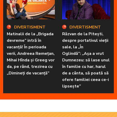
DIVERTISMENT
DIVERTISMENT
Matinalii de la „Brigada
Răzvan de la Pitești,
devreme” intră în
despre portativul vieții
vacanță! În perioada
sale, la „În
verii, Andreea Remețan,
Oglindă”: „Așa a vrut
Mihai Hînda și Greeg vor
Dumnezeu: să lase unul
da, pe rând, trezirea cu
în familie cu har, harul
„Dimineți de vacanță”
de a cânta, să poată să
ofere familiei ceea ce-i
lipsește”