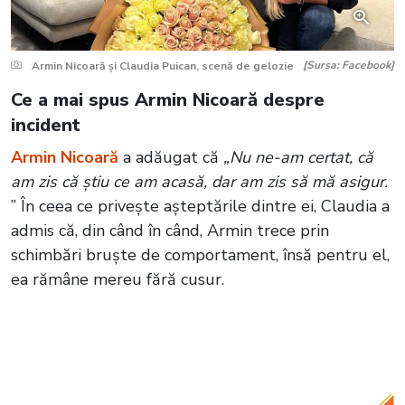
[Sursa: Facebook]
Armin Nicoară și Claudia Puican, scenă de gelozie
Ce a mai spus Armin Nicoară despre
incident
Armin Nicoară
a adăugat că
„Nu ne-am certat, că
am zis că știu ce am acasă, dar am zis să mă asigur.
” În ceea ce privește așteptările dintre ei, Claudia a
admis că, din când în când, Armin trece prin
schimbări bruște de comportament, însă pentru el,
ea rămâne mereu fără cusur.
Citește și:
Armin Nicoară, apariție
neașteptată cu o altă cântăreață! Fanii,
furioși: „Sărbătorim trei ani”