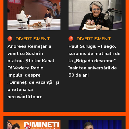
DIVERTISMENT
DIVERTISMENT
Andreea Remețan a
Paul Surugiu – Fuego,
venit cu Sushi în
surprins de matinalii de
platoul Știrilor Kanal
la „Brigada devreme”
D! Vedeta Radio
înaintea aniversării de
Impuls, despre
50 de ani
„Dimineți de vacanță” și
prietena sa
necuvântătoare