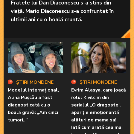
Fratele lui Dan Diaconescu s-a stins din
viață. Mario Diaconescu s-a confruntat în
ultimii ani cu o boală cruntă.
ȘTIRI MONDENE
ȘTIRI MONDENE
Modelul internațional,
Evrim Alasya, care joacă
Alina Pușcău a fost
rolul Kivilcim din
diagnosticată cu o
serialul „O dragoste”,
boală gravă: „Am cinci
apariție emoționantă
tumori...”
alături de mama sa!
Iată cum arată cea mai