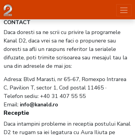
CONTACT - KANAL D2
CONTACT
Daca doresti sa ne scrii cu privire la programele
Kanal D2, daca vrei sa ne faci o propunere sau
doresti sa afli un raspuns referitor la serialele
difuzate, poti trimite scrisoarea sau mesajul tau la
una din adresele de mai jos:
Adresa:
Blvd Marasti, nr 65-67, Romexpo Intrarea
C, Pavilion T, sector 1, Cod postal 11465
·
Telefon sediu:
+40 31 407 55 55
Email:
info@kanald.ro
Receptie
Daca intampini probleme in receptia postului Kanal
D2 te rugam sa iei legatura cu Aura Iliuta pe