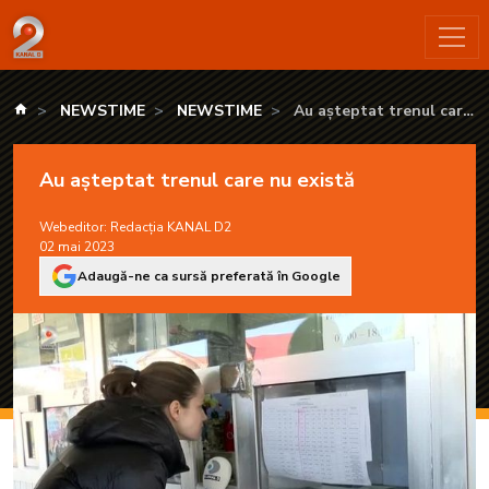
Au așteptat trenul care nu există - KANAL D2
kanald.ro
NEWSTIME
NEWSTIME
Au așteptat trenul care
nu există
Au așteptat trenul care nu există
Webeditor:
Redacția KANAL D2
02 mai 2023
Adaugă-ne ca sursă preferată în Google