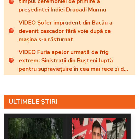
timpul ceremoniei de primire a
președintei Indiei Drupadi Murmu
VIDEO Șofer imprudent din Bacău a
devenit cascador fără voie după ce
mașina s-a răsturnat
VIDEO Furia apelor urmată de frig
extrem: Sinistrații din Bușteni luptă
pentru supraviețuire în cea mai rece zi de
22 iulie din istoria României
ULTIMELE ȘTIRI