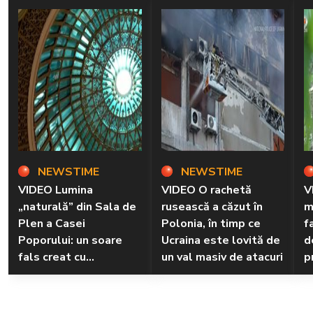
NEWSTIME
NEWSTIME
VIDEO Lumina
VIDEO O rachetă
V
„naturală” din Sala de
rusească a căzut în
m
Plen a Casei
Polonia, în timp ce
f
Poporului: un soare
Ucraina este lovită de
d
fals creat cu
un val masiv de atacuri
p
tehnologie LED
r
n