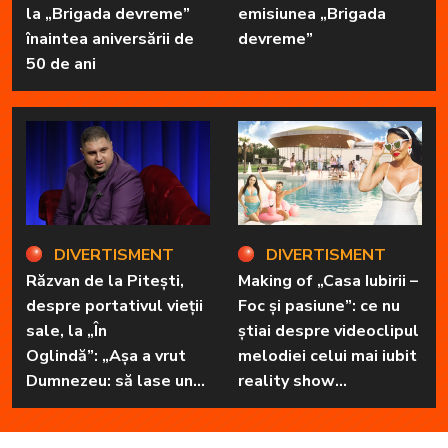
la „Brigada devreme”
emisiunea „Brigada
înaintea aniversării de
devreme”
50 de ani
DIVERTISMENT
DIVERTISMENT
Răzvan de la Pitești,
Making of „Casa Iubirii –
despre portativul vieții
Foc și pasiune”: ce nu
sale, la „În
știai despre videoclipul
Oglindă”: „Așa a vrut
melodiei celui mai iubit
Dumnezeu: să lase unul
reality show
în familie cu har, harul
matrimonial
de a cânta, să poată să