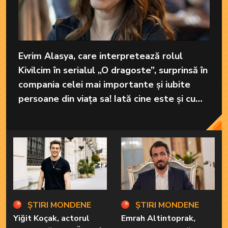
Evrim Alasya, care interpretează rolul
Kivilcim în serialul „O dragoste”, surprinsă în
compania celei mai importante și iubite
persoane din viața sa! Iată cine este și cum
arată mama celebrei actrițe!
ȘTIRI MONDENE
ȘTIRI MONDENE
Yiğit Koçak, actorul
Emrah Altintoprak,