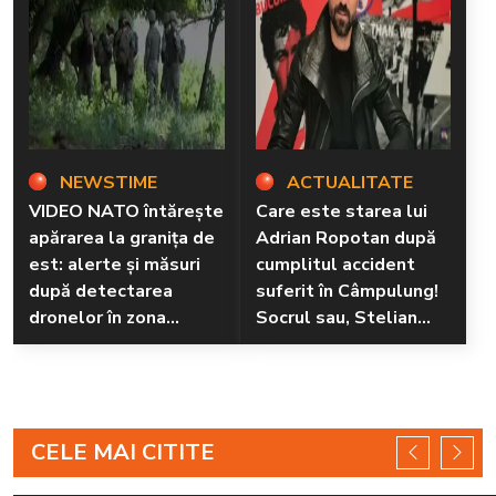
NEWSTIME
ACTUALITATE
VIDEO NATO întărește
Care este starea lui
apărarea la granița de
Adrian Ropotan după
est: alerte și măsuri
cumplitul accident
după detectarea
suferit în Câmpulung!
dronelor în zona
Socrul sau, Stelian
Tulcea
Ogică a făcut
declarații
tulburătoare: „L-au
resuscitat...”
CELE MAI CITITE