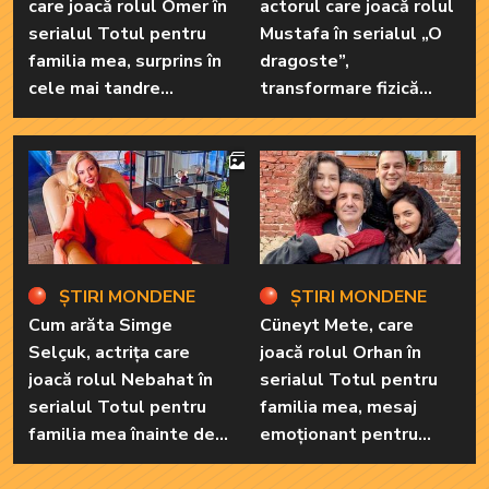
care joacă rolul Ömer în
actorul care joacă rolul
serialul Totul pentru
Mustafa în serialul „O
familia mea, surprins în
dragoste”,
cele mai tandre
transformare fizică
ipostaze! Ele sunt
uluitoare după
marile sale iubiri
încheierea filmărilor
4
ȘTIRI MONDENE
ȘTIRI MONDENE
Cum arăta Simge
Cüneyt Mete, care
Selçuk, actrița care
joacă rolul Orhan în
joacă rolul Nebahat în
serialul Totul pentru
serialul Totul pentru
familia mea, mesaj
familia mea înainte de a
emoționant pentru
recurge la operațiile
colegii lui de platou, la