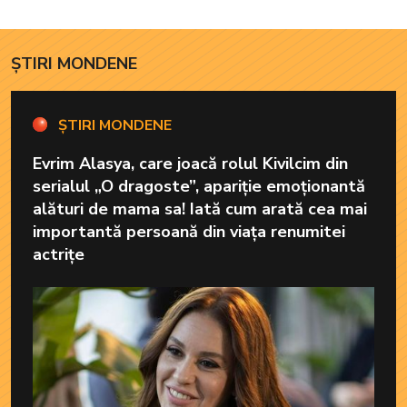
ofere familiei ceea ce-i
lipsește”
ȘTIRI MONDENE
ȘTIRI MONDENE
Evrim Alasya, care joacă rolul Kivilcim din
serialul „O dragoste”, apariție emoționantă
alături de mama sa! Iată cum arată cea mai
importantă persoană din viața renumitei
actrițe