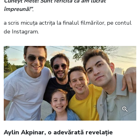
Cuneyt Mete! Sunt fericită că am lucrat
împreună!”
,
a scris micuța actrița la finalul filmărilor, pe contul
de Instagram.
Aylin Akpinar, o adevărată revelație