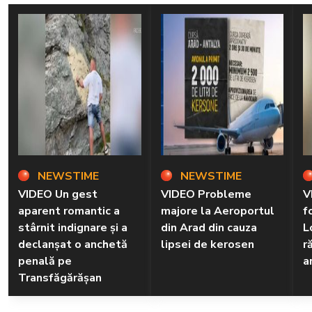
NEWSTIME
NEWSTIME
VIDEO Un gest
VIDEO Probleme
V
aparent romantic a
majore la Aeroportul
f
stârnit indignare și a
din Arad din cauza
L
declanșat o anchetă
lipsei de kerosen
r
penală pe
a
Transfăgărășan