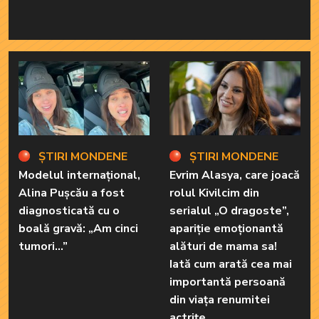
ȘTIRI MONDENE
ȘTIRI MONDENE
Modelul internațional,
Evrim Alasya, care joacă
Alina Pușcău a fost
rolul Kivilcim din
diagnosticată cu o
serialul „O dragoste”,
boală gravă: „Am cinci
apariție emoționantă
tumori...”
alături de mama sa!
Iată cum arată cea mai
importantă persoană
din viața renumitei
actrițe