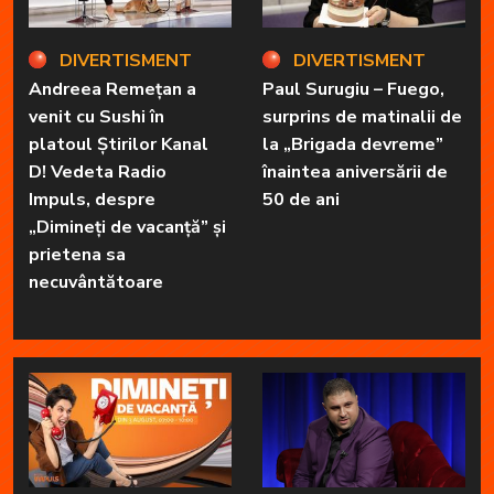
DIVERTISMENT
DIVERTISMENT
Andreea Remețan a
Paul Surugiu – Fuego,
venit cu Sushi în
surprins de matinalii de
platoul Știrilor Kanal
la „Brigada devreme”
D! Vedeta Radio
înaintea aniversării de
Impuls, despre
50 de ani
„Dimineți de vacanță” și
prietena sa
necuvântătoare