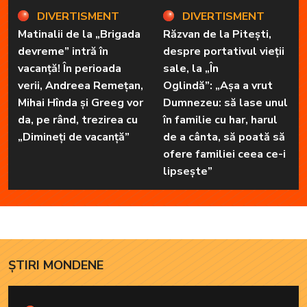
DIVERTISMENT
DIVERTISMENT
Matinalii de la „Brigada
Răzvan de la Pitești,
devreme” intră în
despre portativul vieții
vacanță! În perioada
sale, la „În
verii, Andreea Remețan,
Oglindă”: „Așa a vrut
Mihai Hînda și Greeg vor
Dumnezeu: să lase unul
da, pe rând, trezirea cu
în familie cu har, harul
„Dimineți de vacanță”
de a cânta, să poată să
ofere familiei ceea ce-i
lipsește”
ȘTIRI MONDENE