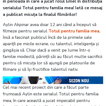
în perioada în care a jucat rolul Emel în distribuția
serialului Totul pentru familia mea! Iată ce mesaj
a publicat micuța la finalul filmărilor!
Aylin Akpinar avea doar 12 ani când a început să
filmeze pentru serialul
Totul pentru familia mea
,
însă a fascinat publicul încă de la primele sale
aparițîi pe micile ecrane, cu talentul, inteligența și
gingășia să. Chiar dacă a venit pe lume într-o
familie modestă, părințîi săi au făcut multe sacrificii
pentru că micuța lor să ajungă pe platourile de
filmare și să își fructifice talentul nativ.
Cel mai recent proiect din care a făcut parte
frumoasă Aylin este serialul Totul pentru familia
mea, în care această a jucat impecabil pentru