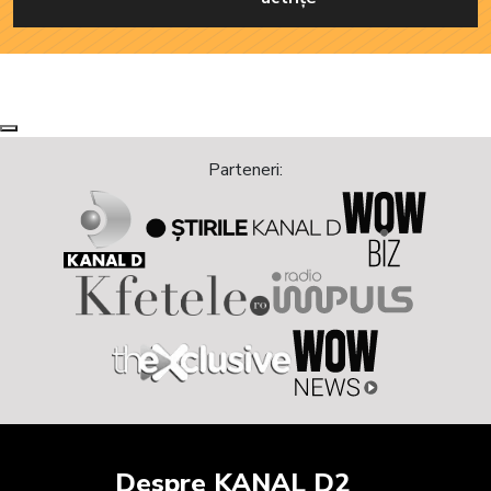
Next
Previous
Parteneri:
Despre KANAL D2