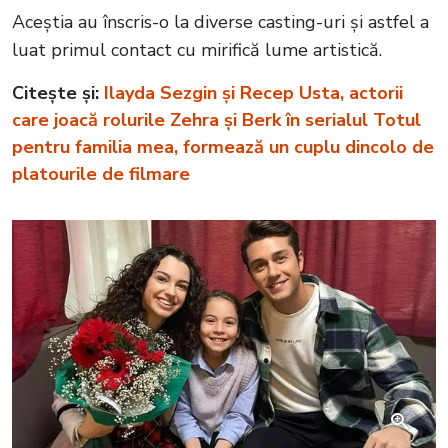
Aceștia au înscris-o la diverse casting-uri și astfel a
luat primul contact cu mirifică lume artistică.
Citește și:
Ilayda Sezgin și Recep Usta, actorii
care joacă rolurile Zehra și Berk în serialul Totul
pentru familia mea, formează un cuplu dincolo de
platourile de filmare