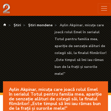
Aylin Akpinar, micuța care joacă rolul Emel în serialul Totul pent
kanald.ro
Știri
Știri mondene
Aylin Akpinar, micuța care
joacă rolul Emel în serialul
Totul pentru familia mea,
apariție de senzație alături de
colegii săi, la finalul filmărilor!
„Este timpul să îmi iau rămas
bun de la frații și surorile
mele!”
Aylin Akpinar, micuța care joacă rolul Emel
în serialul Totul pentru familia mea, apariție
de senzație alături de colegii săi, la finalul
filmărilor! „Este timpul să îmi iau rămas bun
de la frații și surorile mele!”