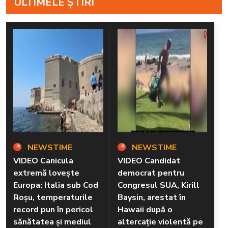
ULTIMELE ȘTIRI
NEWSTIME
NEWSTIME
VIDEO Canicula
VIDEO Candidat
extremă lovește
democrat pentru
Europa: Italia sub Cod
Congresul SUA, Kirill
Roșu, temperaturile
Baysin, arestat în
record pun în pericol
Hawaii după o
sănătatea și mediul
altercație violentă pe