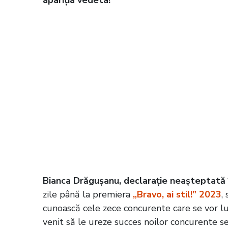
apariția vedeta!
Bianca Drăgușanu, declarație neașteptată în
zile până la premiera
„Bravo, ai stil!” 2023
,
cunoască cele zece concurente care se vor l
venit să le ureze succes noilor concurente 