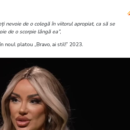
ecial pentru cel de-al optulea sezon al emisiunii
i nevoie de o colegă în viitorul apropiat, ca să se
oie de o scorpie lângă ea”
,
 noul platou „Bravo, ai stil!” 2023.