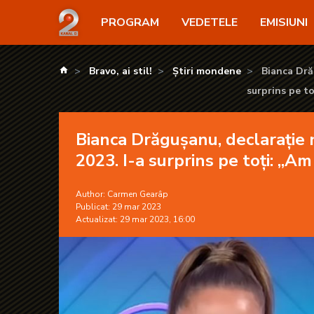
Bianca Drăgușanu, declarație neașteptată în platoul 
PROGRAM
VEDETELE
EMISIUNI
kanald.ro
Bravo, ai stil!
Știri mondene
Bianca Drăg
surprins pe to
Bianca Drăgușanu, declarație n
2023. I-a surprins pe toți: „Am
Author:
Carmen Gearâp
Publicat: 29 mar 2023
Actualizat: 29 mar 2023, 16:00