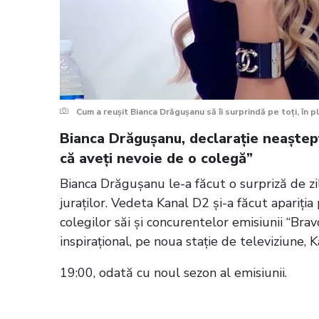
Cum a reușit Bianca Drăgușanu să îi surprindă pe toți, în pl
Bianca Drăgușanu, declarație neaștept
că aveți nevoie de o colegă”
Bianca Drăgușanu le-a făcut o surpriză de zile
juraților. Vedeta Kanal D2 și-a făcut apariția 
colegilor săi și concurentelor emisiunii “Bravo
inspirațional, pe noua stație de televiziune, K
19:00, odată cu noul sezon al emisiunii.
Citește și:
Au început filmările pentru 