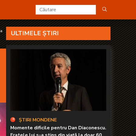
nevoie de o colegă” - KANAL D2
-a
ULTIMELE ȘTIRI
ȘTIRI MONDENE
Momente dificile pentru Dan Diaconescu.
Fratele lui s-a stins din viață la doar 60