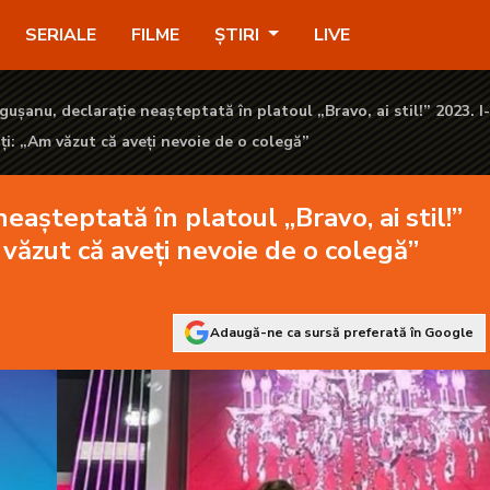
„Bravo, ai stil!” 2023. I-a surprins pe toți: „Am văzut că aveți 
SERIALE
FILME
ȘTIRI
LIVE
ușanu, declarație neașteptată în platoul „Bravo, ai stil!” 2023. I
ți: „Am văzut că aveți nevoie de o colegă”
eașteptată în platoul „Bravo, ai stil!”
 văzut că aveți nevoie de o colegă”
Adaugă-ne ca sursă preferată în Google