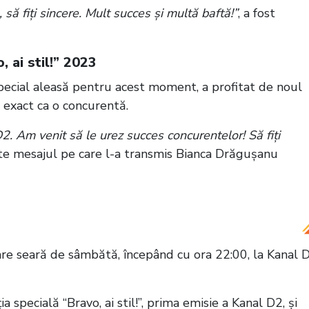
, să fiți sincere. Mult succes și multă baftă!”
, a fost
 ai stil!” 2023
special aleasă pentru acest moment, a profitat de noul
k, exact ca o concurentă.
D2. Am venit să le urez succes concurentelor! Să fiți
ste mesajul pe care l-a transmis Bianca Drăgușanu
-ul de la “Bravo, ai stil!”
are seară de sâmbătă, începând cu ora 22:00, la Kanal D
ia specială “Bravo, ai stil!”, prima emisie a Kanal D2, și