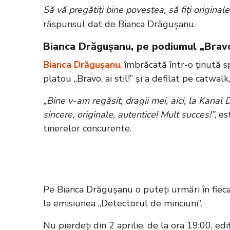
Să vă pregătiți bine povestea, să fiți originale
răspunsul dat de Bianca Drăgușanu.
Bianca Drăgușanu, pe podiumul „Bravo,
Bianca Drăgușanu
, îmbrăcată într-o ținută 
platou „Bravo, ai stil!” și a defilat pe catwal
„Bine v-am regăsit, dragii mei, aici, la Kanal 
sincere, originale, autentice! Mult succes!”
, e
tinerelor concurente.
Citește și:
Bianca Drăgușanu, pe catwalk
Pe Bianca Drăgușanu o puteți urmări în fiec
la emisiunea „Detectorul de minciuni”.
Nu pierdeți din 2 aprilie, de la ora 19:00, ediț