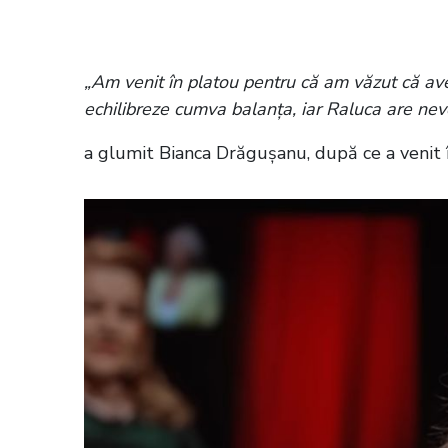
intrarea în noul platou, configurat sp
„Am venit în platou pentru că am văzut că aveț
echilibreze cumva balanța, iar Raluca are nev
a glumit Bianca Drăgușanu, după ce a venit în