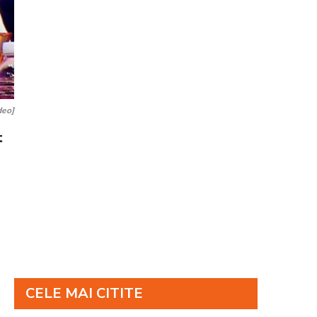
deo]
t
CELE MAI CITITE