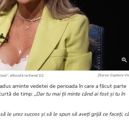
[Sursa: Captura Vi
uni”, difuzată la Kanal D2
 adus aminte vedetei de perioada în care a făcut parte
 scurtă de timp:
„Dar tu mai ții minte când ai fost și tu în
ă le urez succes și să le spun să aveți grijă ce faceți, c