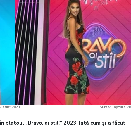
 stil!” 2023
Sursa: Captura V
 platoul „Bravo, ai stil!” 2023. Iată cum și-a făcut