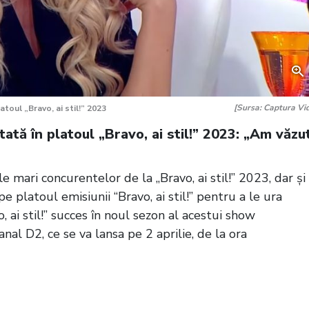
[Sursa: Captura Vi
atoul „Bravo, ai stil!” 2023
ată în platoul „Bravo, ai stil!” 2023: „Am văzu
 mari concurentelor de la „Bravo, ai stil!” 2023, dar și
pe platoul emisiunii “Bravo, ai stil!” pentru a le ura
, ai stil!” succes în noul sezon al acestui show
anal D2, ce se va lansa pe 2 aprilie, de la ora
“Bravo, ai stil!” Cele zece concurente și-au făcut