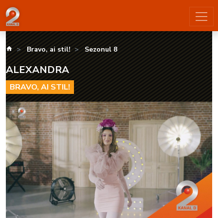
Alexandra - KANAL D2
kanald.ro
Bravo, ai stil!
Sezonul 8
ALEXANDRA
BRAVO, AI STIL!