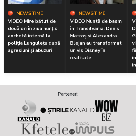
NEWSTIME
NEWSTIME
VIDEO Mire bătut de
VIDEO Nuntă de basm
V
două ori în ziua nunții:
în Transilvania: Denis
D
anchetă internă la
Matroș și Alexandra
G
poliția Lungulețu după
Blejan au transformat
v
agresiuni și abuzuri
un vis Disney în
f
realitate
i
i
Parteneri: