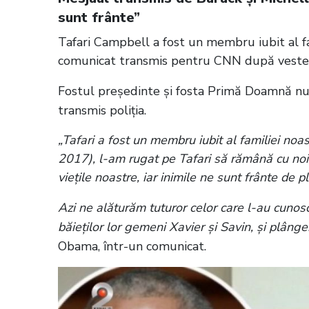
sunt frânte”
Tafari Campbell a fost un membru iubit al f
comunicat transmis pentru CNN după vestea
Fostul președinte și fosta Primă Doamnă nu 
transmis poliția.
„Tafari a fost un membru iubit al familiei no
2017), l-am rugat pe Tafari să rămână cu noi, 
vieţile noastre, iar inimile ne sunt frânte de p
Azi ne alăturăm tuturor celor care l-au cunoscu
băieţilor lor gemeni Xavier şi Savin, şi plân
Obama, într-un comunicat.