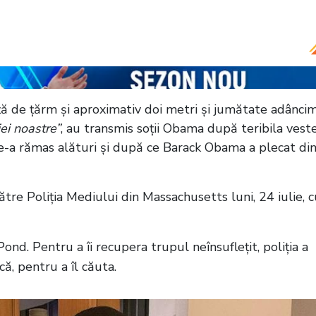
lărie plină de lipsuri la o carieră de succes. Fosta
9 de ani
nță de țărm și aproximativ doi metri și jumătate adânci
iei noastre”
, au transmis soții Obama după teribila veste
le-a rămas alături și după ce Barack Obama a plecat di
tre Poliția Mediului din Massachusetts luni, 24 iulie, c
nd. Pentru a îi recupera trupul neînsuflețit, poliția a
că, pentru a îl căuta.