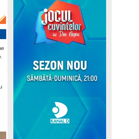
me
.
n
u