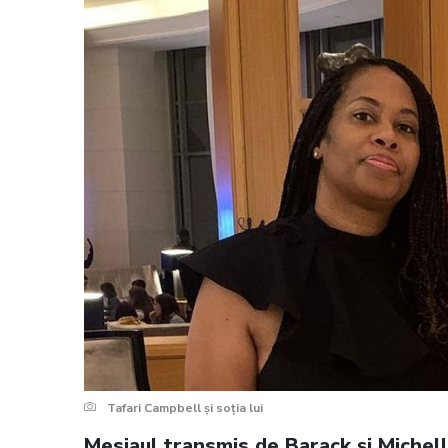
Tafari Campbell și soția lui
Mesjaul transmis de Barack și Michel