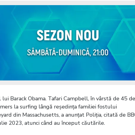
l lui Barack Obama. Tafari Campbell, în vârstă de 45 d
 mers la surfing lângă reședința familiei fostului
yard din Massachusetts, a anunțat Poliția, citată de BB
ulie 2023, atunci când au început căutările.