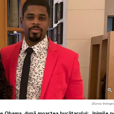
[Sursa: Instagr
le Obama, după moartea bucătarului: „Inimile n