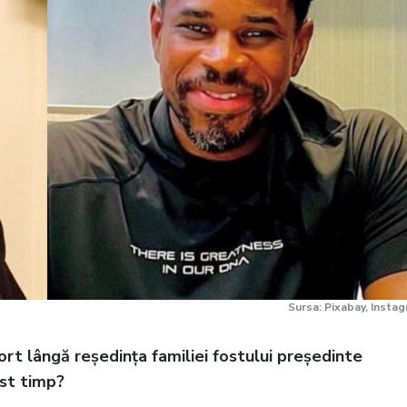
i
Sursa: Pixabay, Insta
rt lângă reședința familiei fostului președinte
est timp?