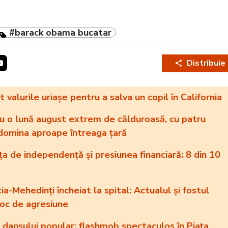
#barack obama bucatar
Distribuie
 valurile uriașe pentru a salva un copil în California
 o lună august extrem de călduroasă, cu patru
 domina aproape întreaga țară
ța de independență și presiunea financiară: 8 din 10
a-Mehedinți încheiat la spital: Actualul și fostul
roc de agresiune
l dansului popular: flashmob spectaculos în Piața