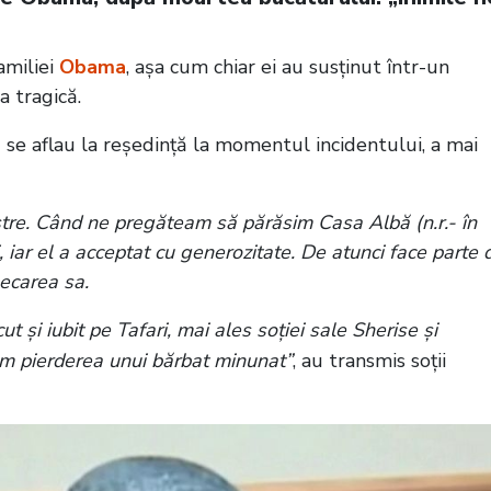
amiliei
Obama
, așa cum chiar ei au susținut într-un
 tragică.
se aflau la reședință la momentul incidentului, a mai
astre. Când ne pregăteam să părăsim Casa Albă (n.r.- în
iar el a acceptat cu generozitate. De atunci face parte 
lecarea sa.
t şi iubit pe Tafari, mai ales soţiei sale Sherise şi
gem pierderea unui bărbat minunat”
, au transmis soţii