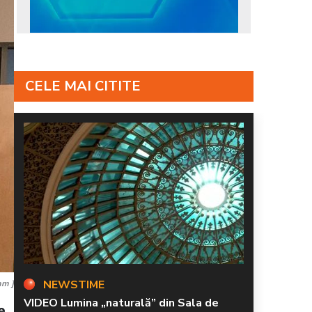
CELE MAI CITITE
NEWSTIME
am ]
VIDEO Lumina „naturală” din Sala de
e