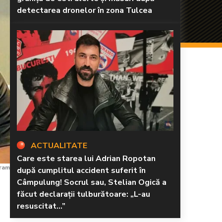
detectarea dronelor în zona Tulcea
ACTUALITATE
Care este starea lui Adrian Ropotan
gram
după cumplitul accident suferit în
Câmpulung! Socrul sau, Stelian Ogică a
făcut declarații tulburătoare: „L-au
resuscitat...”