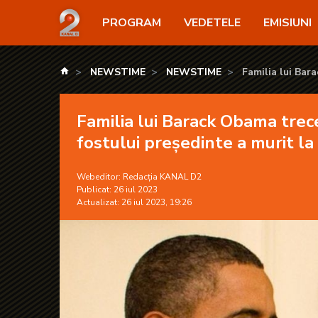
Familia lui Barack Obama trece prin momente grele! B
PROGRAM
VEDETELE
EMISIUNI
kanald.ro
NEWSTIME
NEWSTIME
Familia lui Bar
a murit la 45 de an
Familia lui Barack Obama tre
fostului președinte a murit la 
Webeditor:
Redacția KANAL D2
Publicat: 26 iul 2023
Actualizat: 26 iul 2023, 19:26