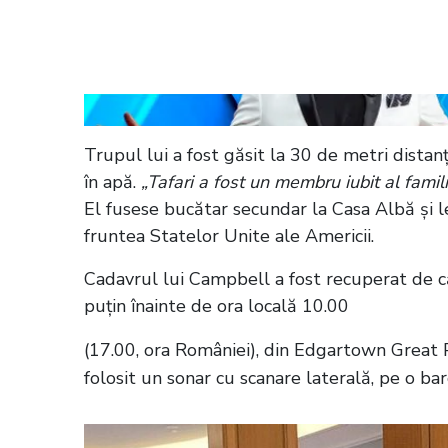
Citește și:
Michelle Obama, de la o copi
primă doamnă a Americii împlinește 5
Trupul lui a fost găsit la 30 de metri dista
în apă.
„Tafari a fost un membru iubit al famil
El fusese bucătar secundar la Casa Albă și 
fruntea Statelor Unite ale Americii.
Cadavrul lui Campbell a fost recuperat de că
puţin înainte de ora locală 10.00
(17.00, ora României), din Edgartown Great Po
folosit un sonar cu scanare laterală, pe o bar