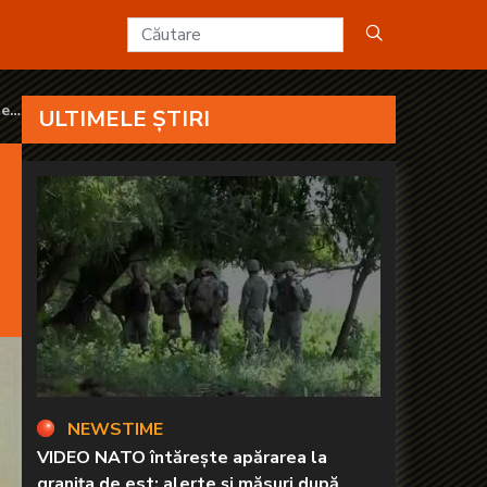
unt frânte” - KANAL D2
te
ULTIMELE ȘTIRI
NEWSTIME
VIDEO NATO întărește apărarea la
granița de est: alerte și măsuri după