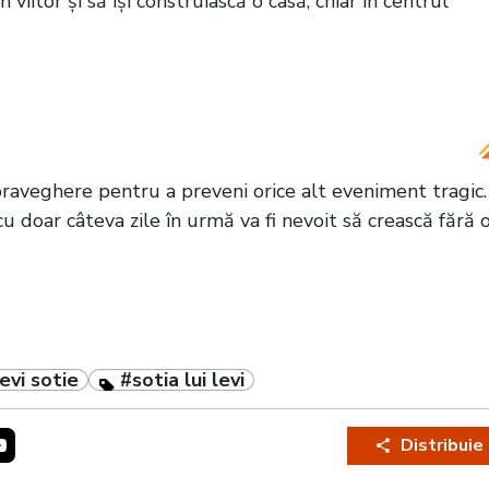
viitor și să își construiască o casă, chiar în centrul
devină din nou tată! Ce mesaj a transmis, chiar la
ta e dorința mea”
raveghere pentru a preveni orice alt eveniment tragic.
 doar câteva zile în urmă va fi nevoit să crească fără 
evi sotie
#sotia lui levi
Distribuie