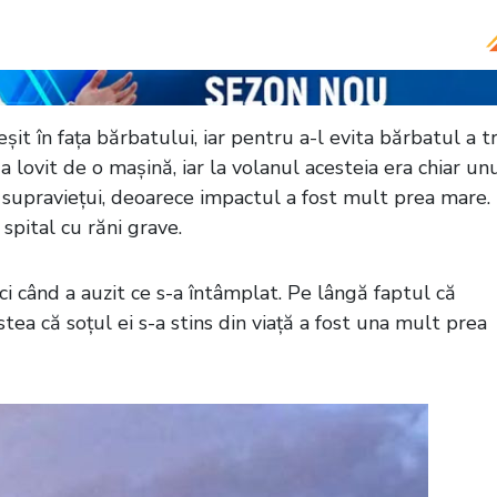
eșit în fața bărbatului, iar pentru a-l evita bărbatul a t
-a lovit de o mașină, iar la volanul acesteia era chiar un
ut supraviețui, deoarece impactul a fost mult prea mare.
 spital cu răni grave.
i când a auzit ce s-a întâmplat. Pe lângă faptul că
tea că soțul ei s-a stins din viață a fost una mult prea