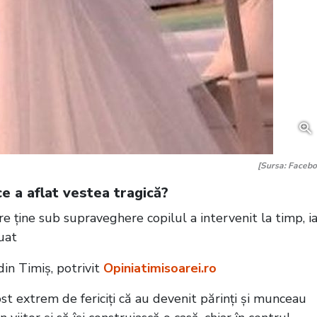
[Sursa: Facebo
 ce a aflat vestea tragică?
 care ține sub supraveghere copilul a intervenit la timp, i
luat
din Timiș, potrivit
Opiniatimisoarei.ro
fost extrem de fericiți că au devenit părinți și munceau