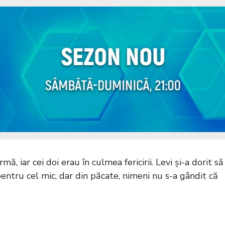
, iar cei doi erau în culmea fericirii. Levi și-a dorit să
tru cel mic, dar din păcate, nimeni nu s-a gândit că
esc pe temperaturi de vară. Vremea de afară