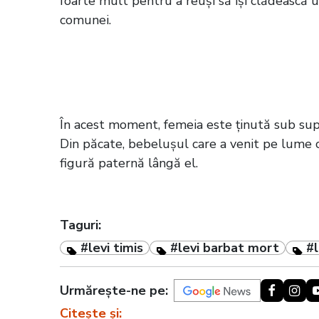
foarte mult pentru a reuși să își clădească un 
comunei.
Citește și:
Culiță Sterp își dorește să 
nunta lui Iancu: „Ascultă, Daniela! As
În acest moment, femeia este ținută sub sup
Din păcate, bebelușul care a venit pe lume cu
figură paternă lângă el.
Taguri:
#levi timis
#levi barbat mort
#l
Urmărește-ne pe:
Citește și: