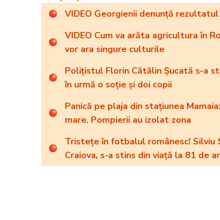
VIDEO Georgienii denunță rezultatul a
VIDEO Cum va arăta agricultura în Ro
vor ara singure culturile
Polițistul Florin Cătălin Șucată s-a s
în urmă o soție și doi copii
Panică pe plaja din stațiunea Mamaia:
mare. Pompierii au izolat zona
Tristețe în fotbalul românesc! Silviu 
Craiova, s-a stins din viață la 81 de an