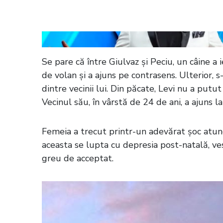
aduce 200 de cazuri de viroze
Se pare că între Giulvaz și Peciu, un câine a i
de volan și a ajuns pe contrasens. Ulterior, s
dintre vecinii lui. Din păcate, Levi nu a put
Vecinul său, în vârstă de 24 de ani, a ajuns la
Femeia a trecut printr-un adevărat șoc atunc
aceasta se lupta cu depresia post-natală, ves
greu de acceptat.