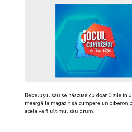
Bebelușul său se născuse cu doar 5 zile în urmă
meargă la magazin să cumpere un biberon pen
acela va fi ultimul său drum.
Citește și:
VIDEO Oamenii se îmbolnăv