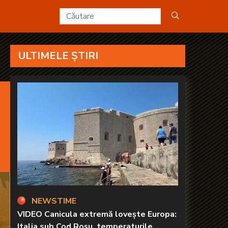
ile - KANAL D2
ULTIMELE ȘTIRI
NEWSTIME
VIDEO Canicula extremă lovește Europa:
Italia sub Cod Roșu, temperaturile