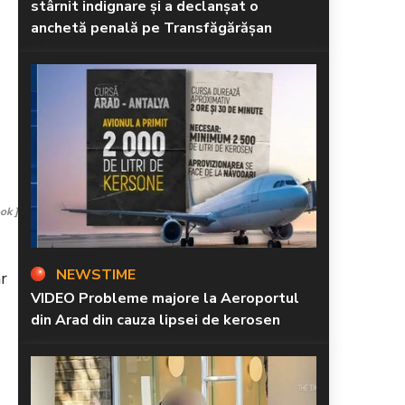
stârnit indignare și a declanșat o
anchetă penală pe Transfăgărășan
ok ]
NEWSTIME
ar
VIDEO Probleme majore la Aeroportul
din Arad din cauza lipsei de kerosen