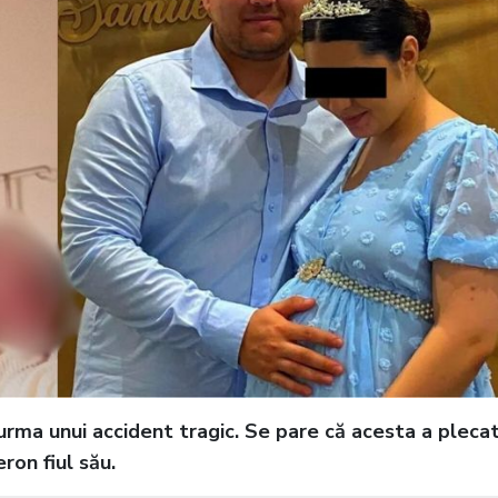
n urma unui accident tragic. Se pare că acesta a pleca
ron fiul său.