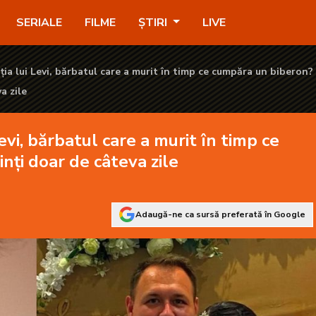
urit în timp ce cumpăra un biberon? Erau părinți doar de câteva z
SERIALE
FILME
ȘTIRI
LIVE
ția lui Levi, bărbatul care a murit în timp ce cumpăra un biberon?
a zile
evi, bărbatul care a murit în timp ce
nți doar de câteva zile
Adaugă-ne ca sursă preferată în Google