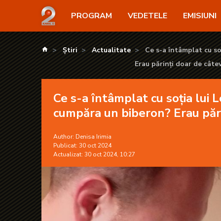
Ce s-a întâmplat cu soția lui Levi, bărbatul care a m
PROGRAM
VEDETELE
EMISIUNI
kanald.ro
Știri
Actualitate
Ce s-a întâmplat cu so
Erau părinți doar de câtev
Ce s-a întâmplat cu soția lui L
cumpăra un biberon? Erau pări
Author:
Denisa Irimia
Publicat: 30 oct 2024
Actualizat: 30 oct 2024, 10:27