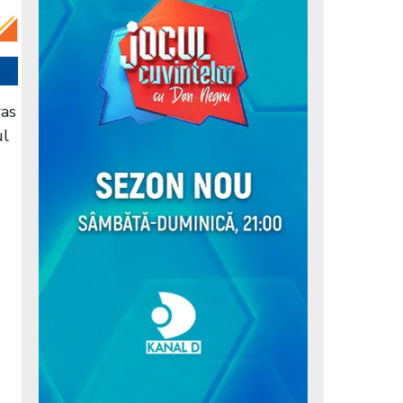
ras
ul