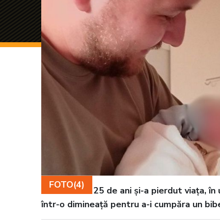
FOTO(4)
Un tânăr de 25 de ani și-a pierdut viața, î
într-o dimineață pentru a-i cumpăra un bibe