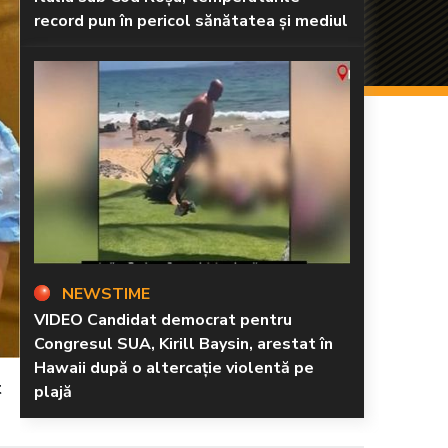
record pun în pericol sănătatea și mediul
NEWSTIME
VIDEO Candidat democrat pentru
Congresul SUA, Kirill Baysin, arestat în
Hawaii după o altercație violentă pe
t
plajă