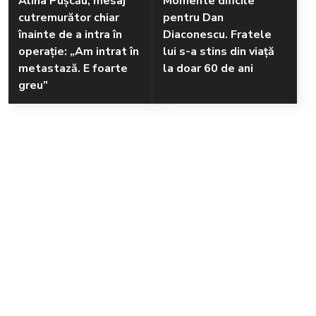
Alina Pușcău, mesaj
Momente dificile
cutremurător chiar
pentru Dan
înainte de a intra în
Diaconescu. Fratele
operație: „Am intrat în
lui s-a stins din viață
metastază. E foarte
la doar 60 de ani
greu”