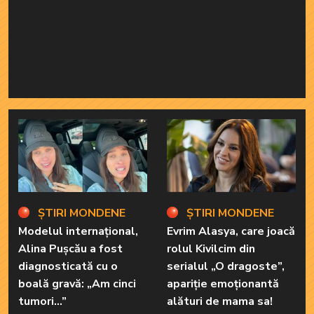
ȘTIRI MONDENE
ȘTIRI MONDENE
Modelul internațional,
Evrim Alasya, care joacă
Alina Pușcău a fost
rolul Kivilcim din
diagnosticată cu o
serialul „O dragoste”,
boală gravă: „Am cinci
apariție emoționantă
tumori...”
alături de mama sa!