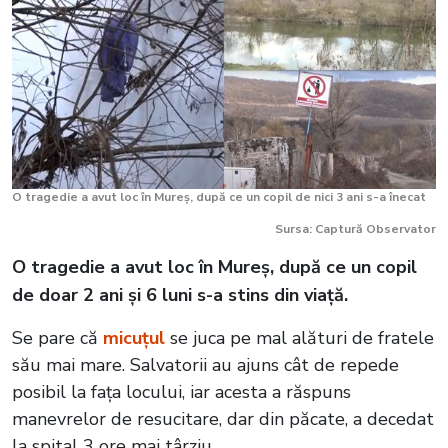
O tragedie a avut loc în Mureș, după ce un copil de nici 3 ani s-a înecat
Sursa: Captură Observator
O tragedie a avut loc în Mureș, după ce un copil
de doar 2 ani și 6 luni s-a stins din viață.
Se pare că
micuțul
se juca pe mal alături de fratele
său mai mare. Salvatorii au ajuns cât de repede
posibil la fața locului, iar acesta a răspuns
manevrelor de resucitare, dar din păcate, a decedat
la spital 3 ore mai târziu.