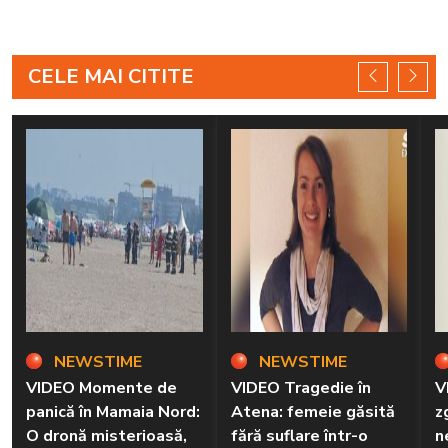
CELE MAI CITITE
NEWSTIME
NEWSTIME
VIDEO Momente de
VIDEO Tragedie în
V
panică în Mamaia Nord:
Atena: femeie găsită
z
O dronă misterioasă,
fără suflare într-o
n