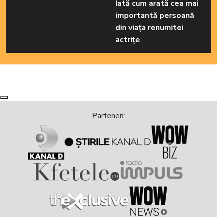
Iată cum arată cea mai
importantă persoană
din viața renumitei
actrițe
Next
Previous
Parteneri: