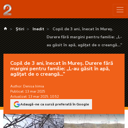
Copil de 3 ani, înecat în Mureș. Durere fără margini pentru famil
kanald.ro
Știri
Inedit
Copil de 3 ani, înecat în Mureș.
Durere fără margini pentru familie: „L-
au găsit în apă, agățat de o creangă...”
Copil de 3 ani, înecat în Mureș. Durere fără
margini pentru familie: „L-au găsit în apă,
agățat de o creangă...”
Author:
Denisa Irimia
Publicat: 13 mar 2025
Actualizat: 13 mar 2025, 10:52
Adaugă-ne ca sursă preferată în Google