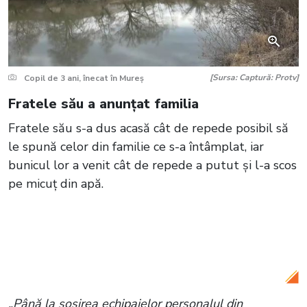
[Sursa: Captură: Protv]
Copil de 3 ani, înecat în Mureș
Fratele său a anunțat familia
Fratele său s-a dus acasă cât de repede posibil să
le spună celor din familie ce s-a întâmplat, iar
bunicul lor a venit cât de repede a putut și l-a scos
pe micuț din apă.
Citește și:
VIDEO A avut loc un atac cu
sabia într0o sală de jocuri din Botoșani. A
fost un scandal imens la urgențe
„Până la sosirea echipajelor personalul din