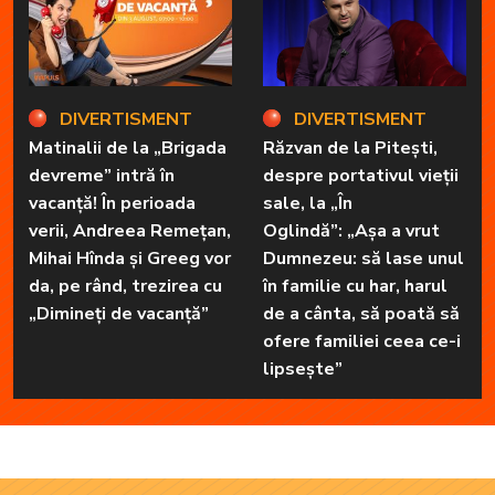
DIVERTISMENT
DIVERTISMENT
Matinalii de la „Brigada
Răzvan de la Pitești,
devreme” intră în
despre portativul vieții
vacanță! În perioada
sale, la „În
verii, Andreea Remețan,
Oglindă”: „Așa a vrut
Mihai Hînda și Greeg vor
Dumnezeu: să lase unul
da, pe rând, trezirea cu
în familie cu har, harul
„Dimineți de vacanță”
de a cânta, să poată să
ofere familiei ceea ce-i
lipsește”