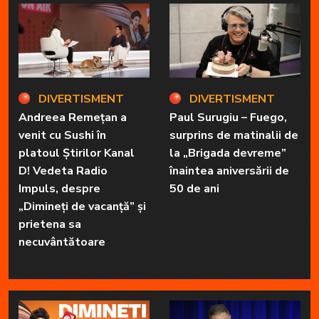
DIVERTISMENT
DIVERTISMENT
Andreea Remețan a
Paul Surugiu – Fuego,
venit cu Sushi în
surprins de matinalii de
platoul Știrilor Kanal
la „Brigada devreme”
D! Vedeta Radio
înaintea aniversării de
Impuls, despre
50 de ani
„Dimineți de vacanță” și
prietena sa
necuvântătoare