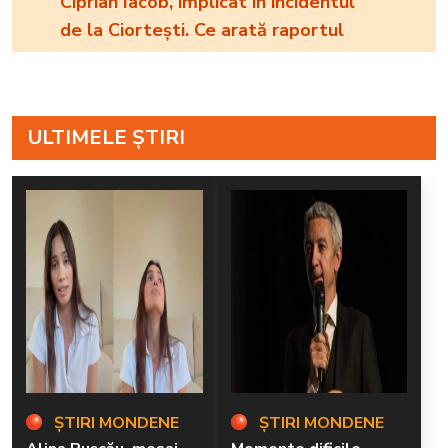
Ciprian Iacob, implicat în incidentul
de la Ciortești. Ce arată raportul
ULTIMELE ȘTIRI
ȘTIRI MONDENE
ȘTIRI MONDENE