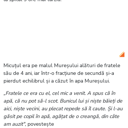
Citește și:
Când are loc, de fapt,
înmormântarea Minervei? Mama
astrologiei românești, condusă pe
ultimul drum cu coroane în formă de
stele
Micuțul era pe malul Mureșului alături de fratele
său de 4 ani, iar într-o fracțiune de secundă și-a
pierdut echilibrul și a căzut în apa Mureșului.
„Fratele ce era cu el, cel mic a venit. A spus că în
apă, că nu pot să-l scot. Bunicul lui şi nişte băieţi de
aici, nişte vecini, au plecat repede să îl caute. Şi l-au
găsit pe copil în apă, agăţat de o creangă, din câte
am auzit",
povesteşte