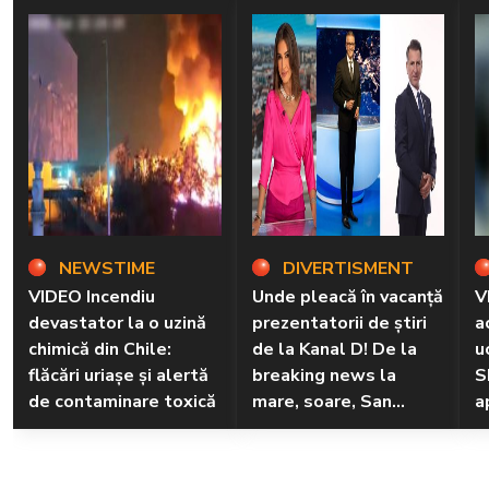
NEWSTIME
DIVERTISMENT
VIDEO Incendiu
Unde pleacă în vacanță
V
devastator la o uzină
prezentatorii de știri
a
chimică din Chile:
de la Kanal D! De la
u
flăcări uriașe și alertă
breaking news la
S
de contaminare toxică
mare, soare, San
a
Marino și poteci
neumblate