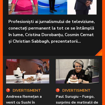
Profesioniști ai jurnalismului de televiziune,
conectați permanent la tot ce se întâmplă
în lume, Cristina Dorobanțu, Cosmin Cernat
și Christian Sabbagh, prezentatorii
grupajelor informative de la Kanal D, aduc
în fiecare zi cele mai importante informații
în fața telespectatorilor.
DIVERTISMENT
DIVERTISMENT
Andreea Remețan a
Paul Surugiu – Fuego,
venit cu Sushi în
surprins de matinalii de