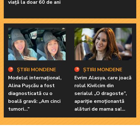
viață la doar 60 de ani
ȘTIRI MONDENE
ȘTIRI MONDENE
Modelul internațional,
Evrim Alasya, care joacă
Alina Pușcău a fost
rolul Kivilcim din
diagnosticată cu o
serialul „O dragoste”,
boală gravă: „Am cinci
apariție emoționantă
tumori...”
alături de mama sa!
Iată cum arată cea mai
importantă persoană
din viața renumitei