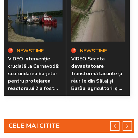
NEWSTIME
NEWSTIME
VIDEO Intervenție
VIDEO Seceta
crucială la Cernavodă:
devastatoare
scufundarea barjelor
transformă lacurile și
pentru protejarea
râurile din Sălaj și
reactorului 2 a fost
Buzău: agricultorii și
amânată
localnicii în pericol
CELE MAI CITITE