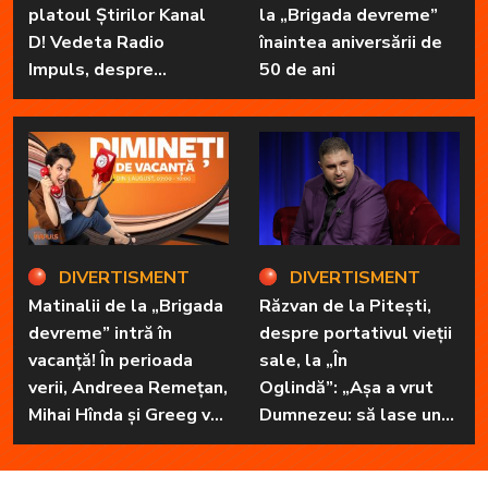
platoul Știrilor Kanal
la „Brigada devreme”
D! Vedeta Radio
înaintea aniversării de
Impuls, despre
50 de ani
„Dimineți de vacanță” și
prietena sa
necuvântătoare
DIVERTISMENT
DIVERTISMENT
Matinalii de la „Brigada
Răzvan de la Pitești,
devreme” intră în
despre portativul vieții
vacanță! În perioada
sale, la „În
verii, Andreea Remețan,
Oglindă”: „Așa a vrut
Mihai Hînda și Greeg vor
Dumnezeu: să lase unul
da, pe rând, trezirea cu
în familie cu har, harul
„Dimineți de vacanță”
de a cânta, să poată să