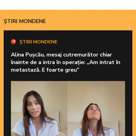
ofere familiei ceea ce-i
lipsește”
ȘTIRI MONDENE
ȘTIRI MONDENE
Alina Pușcău, mesaj cutremurător chiar
înainte de a intra în operație: „Am intrat în
metastază. E foarte greu”