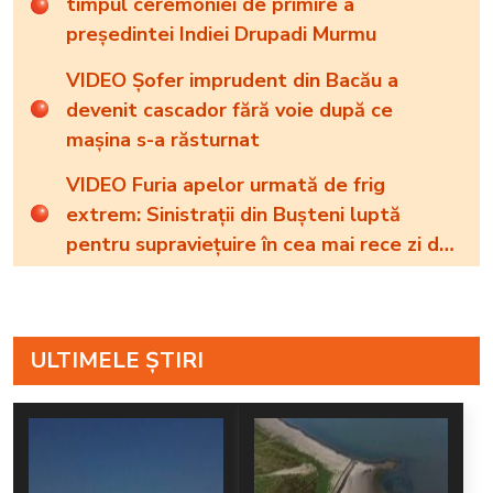
timpul ceremoniei de primire a
președintei Indiei Drupadi Murmu
VIDEO Șofer imprudent din Bacău a
devenit cascador fără voie după ce
mașina s-a răsturnat
VIDEO Furia apelor urmată de frig
extrem: Sinistrații din Bușteni luptă
pentru supraviețuire în cea mai rece zi de
22 iulie din istoria României
ULTIMELE ȘTIRI