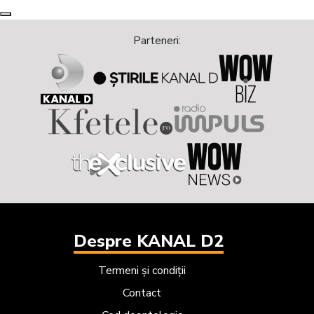
actrițe
Next
Previous
Parteneri:
Despre KANAL D2
Termeni și condiții
Contact