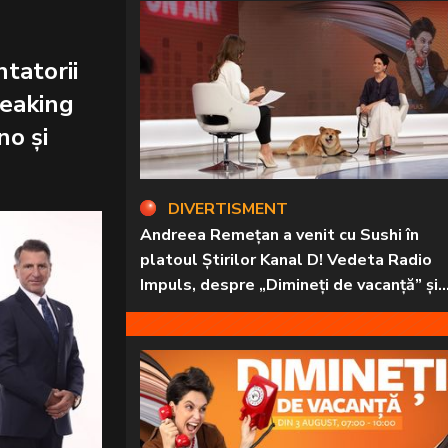
tatorii
reaking
no și
DIVERTISMENT
Andreea Remețan a venit cu Sushi în
platoul Știrilor Kanal D! Vedeta Radio
Impuls, despre „Dimineți de vacanță” și
prietena sa necuvântătoare