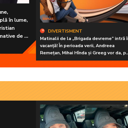
une,
plă în lume,
istian
DIVERTISMENT
mative de la
Matinalii de la „Brigada devreme” intră î
ortante
vacanță! În perioada verii, Andreea
Remețan, Mihai Hînda și Greeg vor da, pe
rând, trezirea cu „Dimineți de vacanță”