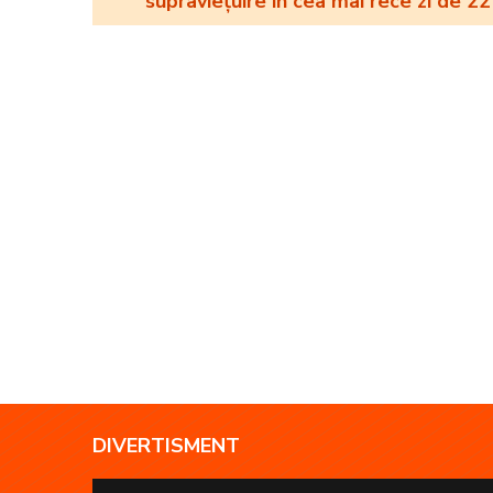
supraviețuire în cea mai rece zi de 22 
DIVERTISMENT