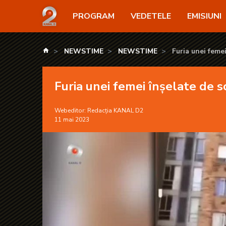
Furia unei femei înșelate de soț - KANAL D2
PROGRAM
VEDETELE
EMISIUNI
kanald.ro
NEWSTIME
NEWSTIME
Furia unei femei
Furia unei femei înșelate de s
Webeditor:
Redacția KANAL D2
11 mai 2023