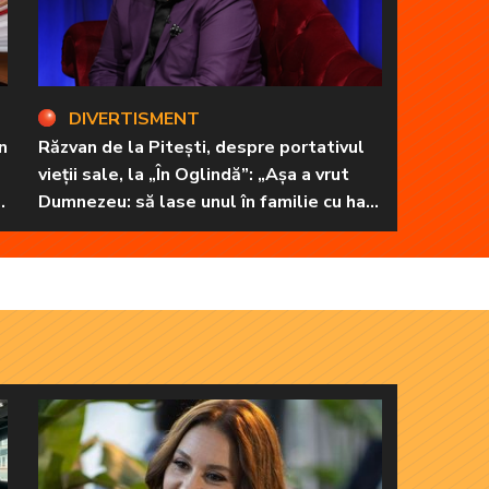
DIVERTISMENT
n
Răzvan de la Pitești, despre portativul
vieții sale, la „În Oglindă”: „Așa a vrut
Dumnezeu: să lase unul în familie cu har,
harul de a cânta, să poată să ofere
familiei ceea ce-i lipsește”