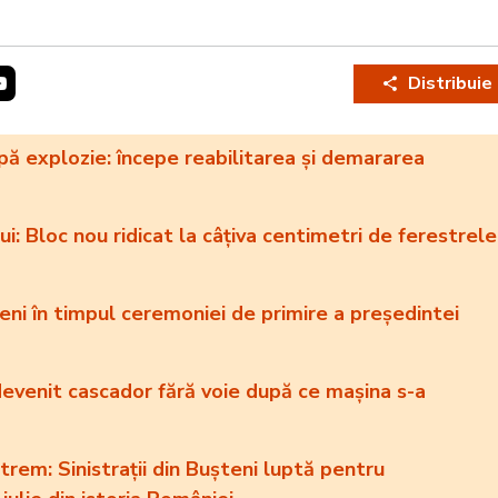
Distribuie
pă explozie: începe reabilitarea și demararea
i: Bloc nou ridicat la câțiva centimetri de ferestrele
ni în timpul ceremoniei de primire a președintei
evenit cascador fără voie după ce mașina s-a
rem: Sinistrații din Bușteni luptă pentru