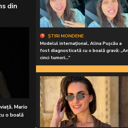
ns din
ȘTIRI MONDENE
Modelul internațional, Alina Pușcău a
fost diagnosticată cu o boală gravă: „A
cinci tumori...”
viață. Mario
 cu o boală