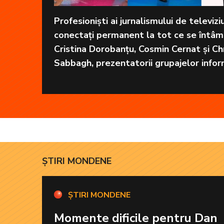
Profesioniști ai jurnalismului de televizi
conectați permanent la tot ce se întâm
Cristina Dorobanțu, Cosmin Cernat și Chr
Sabbagh, prezentatorii grupajelor infor
Kanal D, aduc în fiecare zi cele mai imp
informații în fața telespectatorilor.
ȘTIRI MONDENE
ȘTIRI MONDENE
Momente dificile pentru Dan