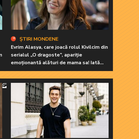
ȘTIRI MONDENE
Evrim Alasya, care joacă rolul Kivilcim din
m
serialul „O dragoste”, apariție
emoționantă alături de mama sa! Iată
cum arată cea mai importantă persoană
din viața renumitei actrițe
4