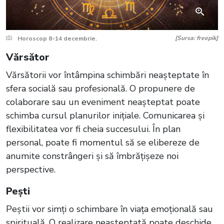
[Sursa: freepik]
Horoscop 8-14 decembrie.
Vărsător
Vărsătorii vor întâmpina schimbări neașteptate în
sfera socială sau profesională. O propunere de
colaborare sau un eveniment neașteptat poate
schimba cursul planurilor inițiale. Comunicarea și
flexibilitatea vor fi cheia succesului. În plan
personal, poate fi momentul să se elibereze de
anumite constrângeri și să îmbrățișeze noi
perspective.
Pești
Peștii vor simți o schimbare în viața emoțională sau
spirituală. O realizare neașteptată poate deschide