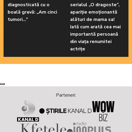
diagnosticată cu o
serialul „O dragoste”,
boală gravă: „Am cinci
apariție emoționantă
tumori...”
alături de mama sa!
Iată cum arată cea mai
importantă persoană
din viața renumitei
actrițe
Next
Previous
Parteneri: