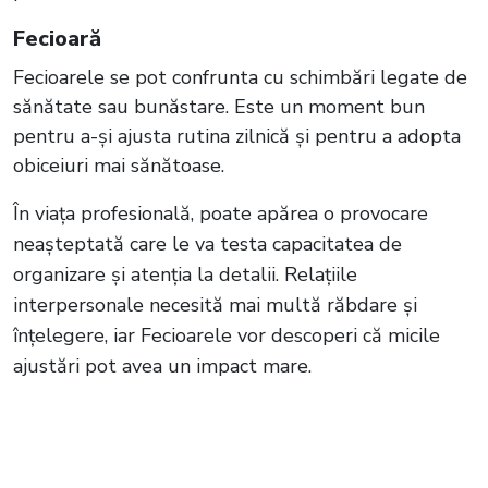
Fecioară
Fecioarele se pot confrunta cu schimbări legate de
sănătate sau bunăstare. Este un moment bun
pentru a-și ajusta rutina zilnică și pentru a adopta
obiceiuri mai sănătoase.
În viața profesională, poate apărea o provocare
neașteptată care le va testa capacitatea de
organizare și atenția la detalii. Relațiile
interpersonale necesită mai multă răbdare și
înțelegere, iar Fecioarele vor descoperi că micile
ajustări pot avea un impact mare.
Citește și:
Ești printre ele? Cele 4 zodii
vizate de probleme de sănătate iarna