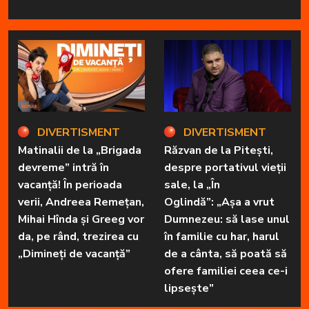
DIVERTISMENT
DIVERTISMENT
Matinalii de la „Brigada
Răzvan de la Pitești,
devreme” intră în
despre portativul vieții
vacanță! În perioada
sale, la „În
verii, Andreea Remețan,
Oglindă”: „Așa a vrut
Mihai Hînda și Greeg vor
Dumnezeu: să lase unul
da, pe rând, trezirea cu
în familie cu har, harul
„Dimineți de vacanță”
de a cânta, să poată să
ofere familiei ceea ce-i
lipsește”