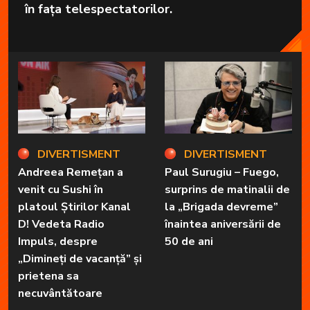
în fața telespectatorilor.
DIVERTISMENT
DIVERTISMENT
Andreea Remețan a
Paul Surugiu – Fuego,
venit cu Sushi în
surprins de matinalii de
platoul Știrilor Kanal
la „Brigada devreme”
D! Vedeta Radio
înaintea aniversării de
Impuls, despre
50 de ani
„Dimineți de vacanță” și
prietena sa
necuvântătoare