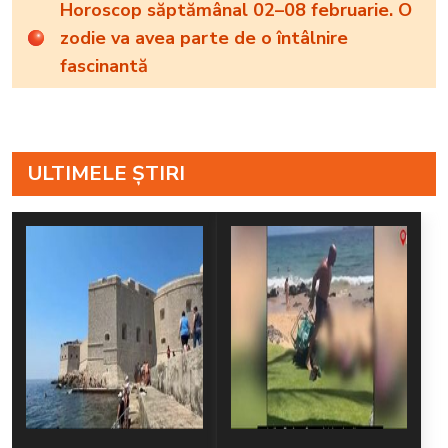
Horoscop săptămânal 02–08 februarie. O
zodie va avea parte de o întâlnire
fascinantă
ULTIMELE ȘTIRI