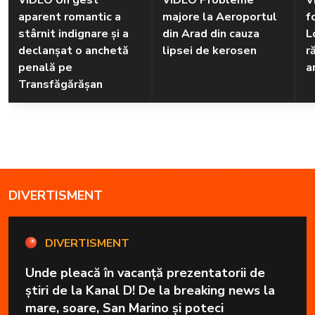
aparent romantic a
majore la Aeroportul
f
stârnit indignare și a
din Arad din cauza
L
declanșat o anchetă
lipsei de kerosen
r
penală pe
a
Transfăgărășan
DIVERTISMENT
DIVERTISMENT
Unde pleacă în vacanță prezentatorii de
știri de la Kanal D! De la breaking news la
mare, soare, San Marino și poteci