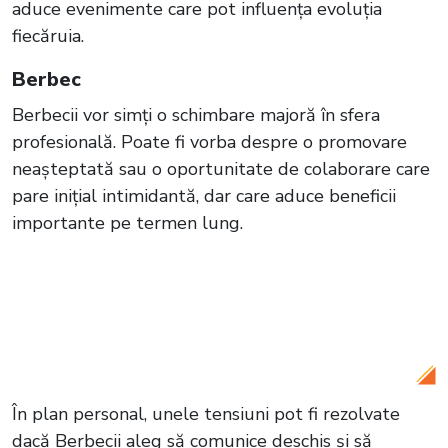
aduce evenimente care pot influența evoluția
fiecăruia.
Berbec
Berbecii vor simți o schimbare majoră în sfera
profesională. Poate fi vorba despre o promovare
neașteptată sau o oportunitate de colaborare care
pare inițial intimidantă, dar care aduce beneficii
importante pe termen lung.
Citește și:
Patru zodii în pericol de
despărțire până la finalul anului. Un nou
început bate la ușă
În plan personal, unele tensiuni pot fi rezolvate
dacă Berbecii aleg să comunice deschis și să