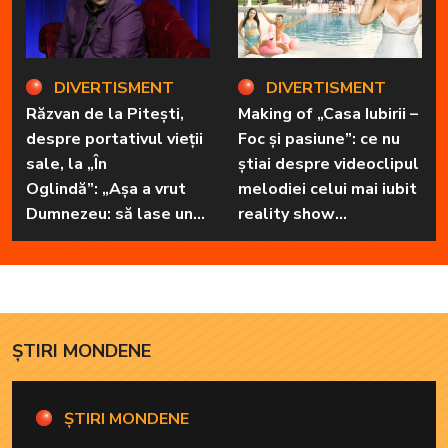
DIVERTISMENT
DIVERTISMENT
Răzvan de la Pitești,
Making of „Casa Iubirii –
despre portativul vieții
Foc și pasiune”: ce nu
sale, la „În
știai despre videoclipul
Oglindă”: „Așa a vrut
melodiei celui mai iubit
Dumnezeu: să lase unul
reality show
în familie cu har, harul
matrimonial
de a cânta, să poată să
ofere familiei ceea ce-i
lipsește”
ȘTIRI MONDENE
ȘTIRI MONDENE