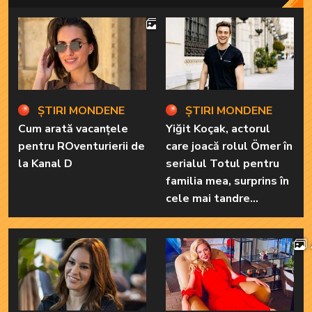
4
ȘTIRI MONDENE
ȘTIRI MONDENE
Cum arată vacanțele
Yiğit Koçak, actorul
pentru ROventurierii de
care joacă rolul Ömer în
la Kanal D
serialul Totul pentru
familia mea, surprins în
cele mai tandre
ipostaze! Ele sunt
marile sale iubiri