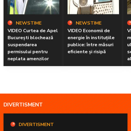
NEWSTIME
NEWSTIME
VIDEO Curtea de Apel
VIDEO Economii de
V
București blochează
energie în instituțiile
m
suspendarea
publice: între măsuri
u
permisului pentru
eficiente și risipă
s
neplata amenzilor
a
DIVERTISMENT
DIVERTISMENT