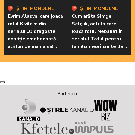
ȘTIRI MONDENE
ȘTIRI MONDENE
Evrim Alasya, care joacă
Cum arăta Simge
rolul Kivilcim din
Selçuk, actrița care
serialul „O dragoste”,
joacă rolul Nebahat în
apariție emoționantă
serialul Totul pentru
alături de mama sa!
familia mea înainte de a
Iată cum arată cea mai
recurge la operațiile
importantă persoană
estetice! Iată ce
din viața renumitei
aspect fizic uluitor avea
actrițe
aceasta la 19 ani:
„Tinerețe rebelă”
Next
Previous
Parteneri: