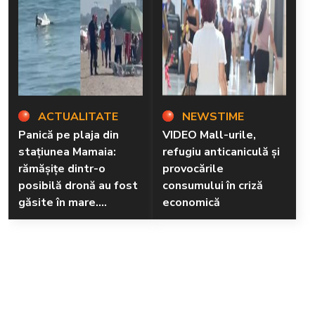
ACTUALITATE
NEWSTIME
Panică pe plaja din
VIDEO Mall-urile,
stațiunea Mamaia:
refugiu anticaniculă și
rămăşiţe dintr-o
provocările
posibilă dronă au fost
consumului în criză
găsite în mare.
economică
Pompierii au izolat
zona