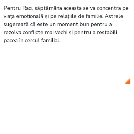
Pentru Raci, săptămâna aceasta se va concentra pe
viața emoțională și pe relațiile de familie. Astrele
sugerează că este un moment bun pentru a
rezolva conflicte mai vechi și pentru a restabili
pacea în cercul familial.
Citește și:
Lună Plină și Lună Nouă în
octombrie 2024. Tot ce trebuie să știi
despre fazele lunii