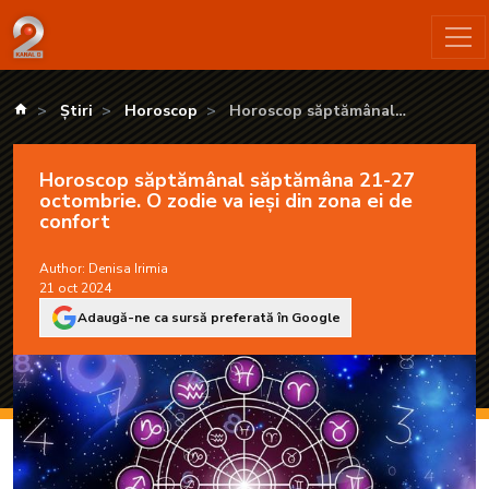
Horoscop săptămânal săptămâna 21-27 octombrie. O zodie va 
kanald.ro
Știri
Horoscop
Horoscop săptămânal
săptămâna 21-27 octombrie. O
zodie va ieși din zona ei de confort
Horoscop săptămânal săptămâna 21-27
octombrie. O zodie va ieși din zona ei de
confort
Author:
Denisa Irimia
21 oct 2024
Adaugă-ne ca sursă preferată în Google