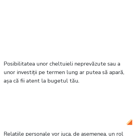
Posibilitatea unor cheltuieli neprevăzute sau a
unor investiții pe termen lung ar putea să apară,
așa că fii atent la bugetul tău.
Citește și:
Lună Plină și Lună Nouă în
octombrie 2024. Tot ce trebuie să știi
despre fazele lunii
Relațiile personale vor juca, de asemenea, un rol