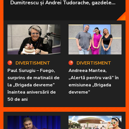
Dumitrescu și Andrei Tudorache, gazdele
emisiunii „Brigada devreme” de la Radio
Impuls vor pleca în vacanță.
DIVERTISMENT
DIVERTISMENT
Paul Surugiu – Fuego,
Andreea Mantea,
surprins de matinalii de
„Alertă pentru vară” în
la „Brigada devreme”
emisiunea „Brigada
înaintea aniversării de
devreme”
50 de ani