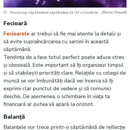
[Sursa: freepik]
Horoscop săptămânal săptămâna 21-27 octombrie.
Fecioară
Fecioarele
ar trebui să fie mai atente la detalii și
să evite supraîncărcarea cu sarcini în această
săptămână.
Tendința de a face totul perfect poate aduce stres
și oboseală. Este important să îți organizezi timpul
și să stabilești priorități clare. Relațiile cu colegii de
muncă se vor îmbunătăți dacă vei încerca să îți
exprimi clar punctul de vedere și să comunici
deschis. De asemenea, o schimbare în viața ta
financiară ar putea să apară la orizont.
Balanță
Balanțele vor trece printr-o săptămână de reflecție