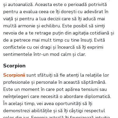
și autoanaliză. Aceasta este o perioadă potrivită
pentru a evalua ceea ce îți dorești cu adevărat în
viață și pentru a lua decizii care să îți aducă mai
multă armonie și echilibru. Este posibil să simți
nevoia de a te retrage puțin din agitația cotidiană și
de a petrece mai mult timp cu tine însuți. Evită
conflictele cu cei dragi și încearcă să îți exprimi
sentimentele într-un mod calm și clar.
Scorpion
Scorpionii
sunt sfătuiți să fie atenți la relațiile lor
profesionale și personale în această săptămână.
Este un moment în care pot apărea tensiuni sau
neînțelegeri care necesită o abordare diplomatică.
În același timp, vei avea oportunități să îți
demonstrezi abilitățile și să îți câștigi respectul
celor din jur. Energia astrală îți favorizează intuiția,