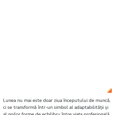
Citește și:
VIDEO Israelul atacă masiv în
Siria. Țara se află din nou în pragul unui
război sângeros
Lunea nu mai este doar ziua începutului de muncă,
ci se transformă într-un simbol al adaptabilității și
al noilor forme de echilibru între viața profesională