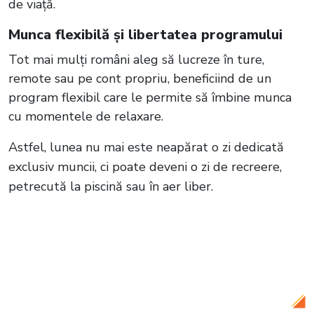
de viață.
Munca flexibilă și libertatea programului
Tot mai mulți români aleg să lucreze în ture,
remote sau pe cont propriu, beneficiind de un
program flexibil care le permite să îmbine munca
cu momentele de relaxare.
Astfel, lunea nu mai este neapărat o zi dedicată
exclusiv muncii, ci poate deveni o zi de recreere,
petrecută la piscină sau în aer liber.
Citește și:
VIDEO Singurele obiecte pe
care Elena Udrea le-a luat cu ea din
închisoare. Care este cea mai mare
dorință a ei în momentul prezent?