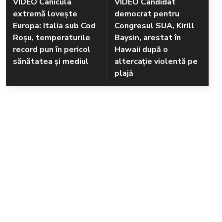
VIDEO Canicula
VIDEO Candidat
extremă lovește
democrat pentru
Europa: Italia sub Cod
Congresul SUA, Kirill
Roșu, temperaturile
Baysin, arestat în
record pun în pericol
Hawaii după o
sănătatea și mediul
altercație violentă pe
plajă