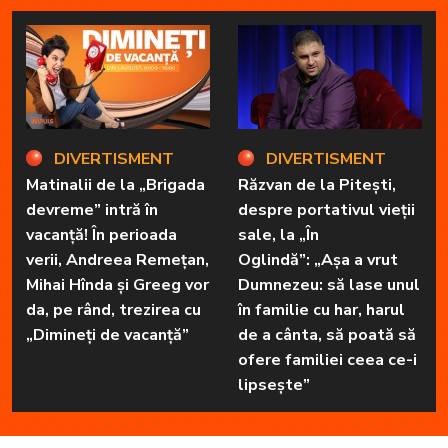
DIVERTISMENT
DIVERTISMENT
Matinalii de la „Brigada
Răzvan de la Pitești,
devreme” intră în
despre portativul vieții
vacanță! În perioada
sale, la „În
verii, Andreea Remețan,
Oglindă”: „Așa a vrut
Mihai Hînda și Greeg vor
Dumnezeu: să lase unul
da, pe rând, trezirea cu
în familie cu har, harul
„Dimineți de vacanță”
de a cânta, să poată să
ofere familiei ceea ce-i
lipsește”