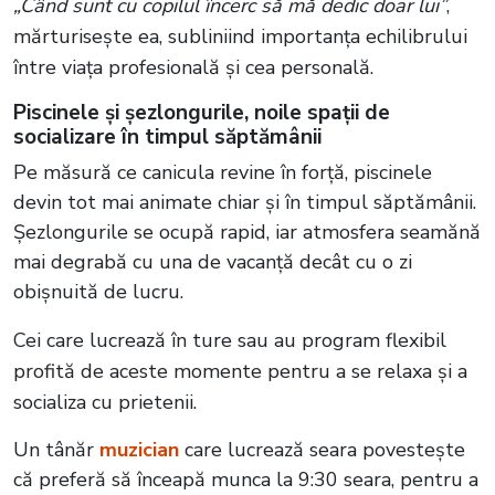
„Când sunt cu copilul încerc să mă dedic doar lui”
,
mărturisește ea, subliniind importanța echilibrului
între viața profesională și cea personală.
Piscinele și șezlongurile, noile spații de
socializare în timpul săptămânii
Pe măsură ce canicula revine în forță, piscinele
devin tot mai animate chiar și în timpul săptămânii.
Șezlongurile se ocupă rapid, iar atmosfera seamănă
mai degrabă cu una de vacanță decât cu o zi
obișnuită de lucru.
Cei care lucrează în ture sau au program flexibil
profită de aceste momente pentru a se relaxa și a
socializa cu prietenii.
Un tânăr
muzician
care lucrează seara povestește
că preferă să înceapă munca la 9:30 seara, pentru a