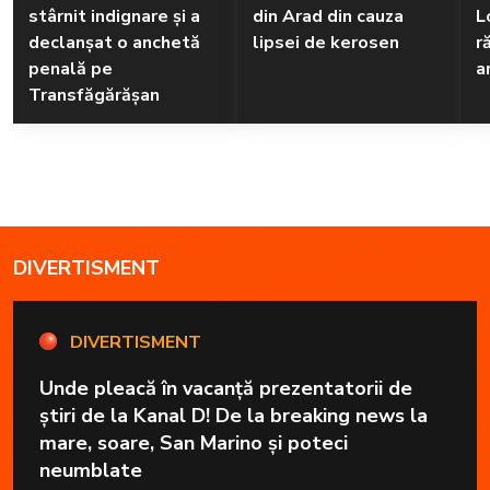
stârnit indignare și a
din Arad din cauza
L
declanșat o anchetă
lipsei de kerosen
r
penală pe
a
Transfăgărășan
DIVERTISMENT
DIVERTISMENT
Unde pleacă în vacanță prezentatorii de
știri de la Kanal D! De la breaking news la
mare, soare, San Marino și poteci
neumblate