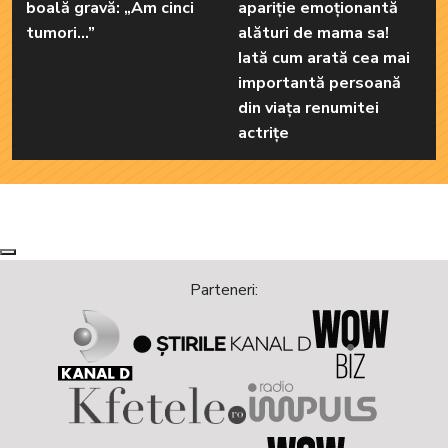
boală gravă: „Am cinci
apariție emoționantă
tumori...”
alături de mama sa!
Iată cum arată cea mai
importantă persoană
din viața renumitei
actrițe
Next
Previous
Parteneri: