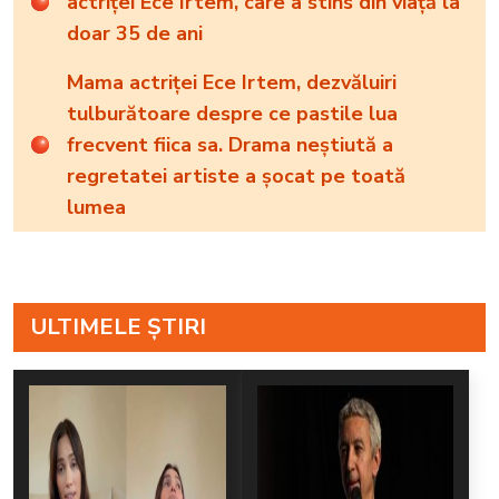
actriței Ece Irtem, care a stins din viață la
doar 35 de ani
Mama actriței Ece Irtem, dezvăluiri
tulburătoare despre ce pastile lua
frecvent fiica sa. Drama neștiută a
regretatei artiste a șocat pe toată
lumea
ULTIMELE ȘTIRI