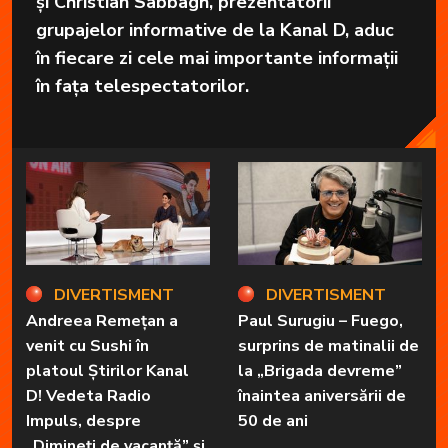
și Christian Sabbagh, prezentatorii
grupajelor informative de la Kanal D, aduc
în fiecare zi cele mai importante informații
în fața telespectatorilor.
DIVERTISMENT
DIVERTISMENT
Andreea Remețan a
Paul Surugiu – Fuego,
venit cu Sushi în
surprins de matinalii de
platoul Știrilor Kanal
la „Brigada devreme”
D! Vedeta Radio
înaintea aniversării de
Impuls, despre
50 de ani
„Dimineți de vacanță” și