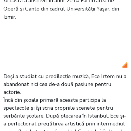
Această a absolvit în anul 2014 Facultatea de
Operă și Canto din cadrul Universității Yașar, din
Izmir.
Citește și:
Ultima apariție publică a
regretatei actrițe Ece Irtem! Cum a fost
surprinsă tânăra cu doar o zi înainte de a
fi găsită fără suflare în propria locuința
Deși a studiat cu predilecție muzică, Ece Irtem nu a
abandonat nici cea de-a două pasiune pentru
actorie.
Încă din școala primară aceasta participa la
spectacole și își scria propriile scenete pentru
serbările școlare. După plecarea în Istanbul, Ece și-
a perfecționat pregătirea artistică prin intermediul