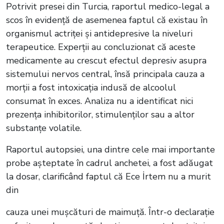
Potrivit presei din Turcia, raportul medico-legal a
scos în evidență de asemenea faptul că existau în
organismul actriței și antidepresive la niveluri
terapeutice. Experții au concluzionat că aceste
medicamente au crescut efectul depresiv asupra
sistemului nervos central, însă principala cauza a
morții a fost intoxicația indusă de alcoolul
consumat în exces. Analiza nu a identificat nici
prezența inhibitorilor, stimulenților sau a altor
substanțe volatile.
Raportul autopsiei, una dintre cele mai importante
probe așteptate în cadrul anchetei, a fost adăugat
la dosar, clarificând faptul că Ece İrtem nu a murit
din
cauza unei mușcături de maimuță. Într-o declarație