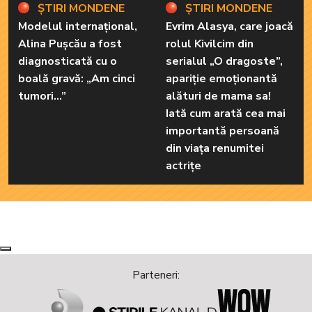
ȘTIRI MONDENE
ȘTIRI MONDENE
Modelul internațional,
Evrim Alasya, care joacă
Alina Pușcău a fost
rolul Kivilcim din
diagnosticată cu o
serialul „O dragoste”,
boală gravă: „Am cinci
apariție emoționantă
tumori...”
alături de mama sa!
Iată cum arată cea mai
importantă persoană
din viața renumitei
actrițe
Next
Previous
Parteneri: