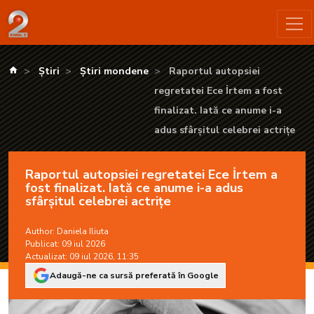
Raportul autopsiei regretatei Ece İrtem a fost finalizat. Iată 
kanald.ro
Știri
Știri mondene
Raportul autopsiei
regretatei Ece İrtem a fost
finalizat. Iată ce anume i-a
adus sfârșitul celebrei actrițe
Raportul autopsiei regretatei Ece İrtem a
fost finalizat. Iată ce anume i-a adus
sfârșitul celebrei actrițe
Author:
Daniela Iliuta
Publicat: 09 iul 2026
Actualizat: 09 iul 2026, 11:35
Adaugă-ne ca sursă preferată în Google