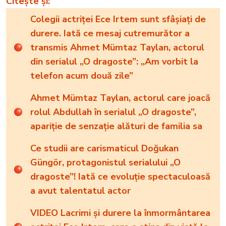
Citește și:
Colegii actriței Ece Irtem sunt sfâșiați de
durere. Iată ce mesaj cutremurător a
transmis Ahmet Mümtaz Taylan, actorul
din serialul „O dragoste”: „Am vorbit la
telefon acum două zile”
Ahmet Mümtaz Taylan, actorul care joacă
rolul Abdullah în serialul „O dragoste”,
apariție de senzație alături de familia sa
Ce studii are carismaticul Doğukan
Güngör, protagonistul serialului „O
dragoste”! Iată ce evoluție spectaculoasă
a avut talentatul actor
VIDEO Lacrimi și durere la înmormântarea