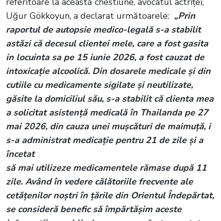
referitoare la această chestiune, avocatul actriței,
Uğur Gökkoyun, a declarat următoarele:
„Prin
raportul de autopsie medico-legală s-a stabilit
astăzi că decesul clientei mele, care a fost gasita
in locuinta sa pe 15 iunie 2026, a fost cauzat de
intoxicație alcoolică. Din dosarele medicale și din
cutiile cu medicamente sigilate și neutilizate,
găsite la domiciliul său, s-a stabilit că clienta mea
a solicitat asistență medicală în Thailanda pe 27
mai 2026, din cauza unei mușcături de maimuță, i
s-a administrat medicație pentru 21 de zile și a
încetat
să mai utilizeze medicamentele rămase după 11
zile. Având în vedere călătoriile frecvente ale
cetățenilor noștri în țările din Orientul Îndepărtat,
se consideră benefic să împărtășim aceste