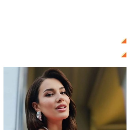
Citește și:
Mama actriței Ece Irtem,
dezvăluiri tulburătoare despre ce pastile
lua frecvent fiica sa. Drama neștiută a
regretatei artiste a șocat pe toată
lumea