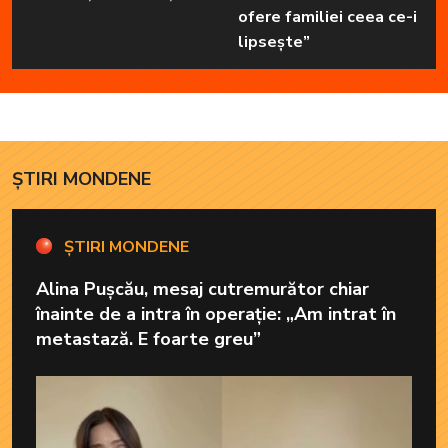
ofere familiei ceea ce-i
lipsește”
ȘTIRI MONDENE
ȘTIRI MONDENE
Alina Pușcău, mesaj cutremurător chiar
înainte de a intra în operație: „Am intrat în
metastază. E foarte greu”