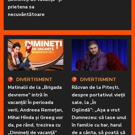
prietena sa
necuvântătoare
DIVERTISMENT
DIVERTISMENT
Matinalii de la „Brigada
Răzvan de la Pitești,
devreme” intră în
despre portativul vieții
vacanță! În perioada
sale, la „În
verii, Andreea Remețan,
Oglindă”: „Așa a vrut
Mihai Hînda și Greeg vor
Dumnezeu: să lase unul
da, pe rând, trezirea cu
în familie cu har, harul
„Dimineți de vacanță”
de a cânta, să poată să