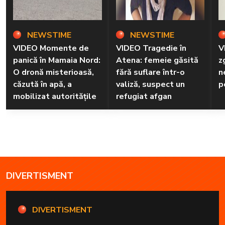
NEWSTIME
NEWSTIME
VIDEO Momente de
VIDEO Tragedie în
V
panică în Mamaia Nord:
Atena: femeie găsită
z
O dronă misterioasă,
fără suflare într-o
n
căzută în apă, a
valiză, suspect un
p
mobilizat autoritățile
refugiat afgan
DIVERTISMENT
DIVERTISMENT