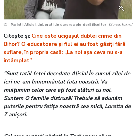
[Sursa: bzi.ro]
Parintii Alisiei, doborati de durerea pierderii fiicei lor
Citește și:
Cine este ucigașul dublei crime din
Bihor? O educatoare și fiul ei au fost găsiți fără
suflare, în propria casă: „La noi așa ceva nu s-a
întâmplat”
"Sunt tatăl fetei decedate Alisia! În cursul zilei de
ieri ne-am înmormântat fata noastră. Va
mulțumim celor care ați fost alături cu noi.
Suntem O familie distrusă! Trebuie să adunăm
puterile pentru fetița noastră cea mică, Loretta de
7 anișori.