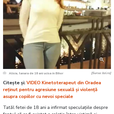
[Sursa: bzi.ro]
Alisia, tanara de 18 ani ucisa in Bihor
Citește și:
VIDEO Kinetoterapeut din
Oradea
reținut pentru agresiune sexuală și violență
asupra copiilor cu nevoi speciale
Tatăl fetei de 18 ani a infirmat speculațiile despre