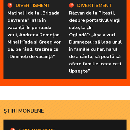
DIVERTISMENT
DIVERTISMENT
Matinalii de la „Brigada
Răzvan de la Pitești,
devreme” intră în
despre portativul vieții
vacanță! În perioada
sale, la „În
verii, Andreea Remețan,
Oglindă”: „Așa a vrut
Mihai Hînda și Greeg vor
Dumnezeu: să lase unul
da, pe rând, trezirea cu
în familie cu har, harul
„Dimineți de vacanță”
de a cânta, să poată să
ofere familiei ceea ce-i
lipsește”
ȘTIRI MONDENE