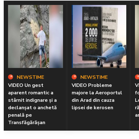
NEWSTIME
NEWSTIME
VIDEO Un gest
VIDEO Probleme
V
aparent romantic a
majore la Aeroportul
f
stârnit indignare și a
din Arad din cauza
L
declanșat o anchetă
lipsei de kerosen
r
penală pe
a
Transfăgărășan