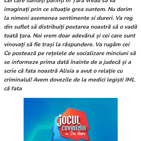
Cei care sunteți părinți în Țară vreau să va
imaginați prin ce situație grea suntem. Nu dorim
la nimeni asemenea sentimente sí dureri. Va rog
din suflet să distribuiți postarea noastră să o vadă
toată țara. Noi vrem doar adevărul și cei care sunt
vinovați să fie trași la răspundere. Va rugăm cei
Ce postează pe rețelele de socializare minciuni să
se informeze prima dată înainte de a judecă și a
scrie că fata noastră Alisia a avut o relație cu
criminalul! Avem dovezile de la medici legiști IML
că fata