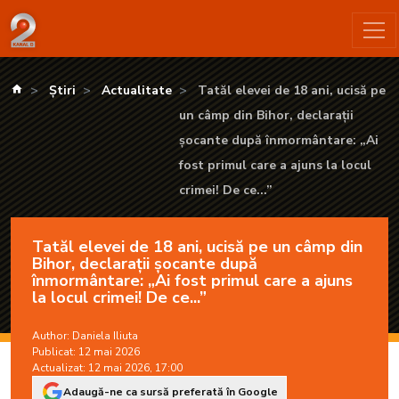
Tatăl elevei de 18 ani, ucisă pe un câmp din Bihor, declarații ș
kanald.ro
Știri
Actualitate
Tatăl elevei de 18 ani, ucisă pe
un câmp din Bihor, declarații
șocante după înmormântare: „Ai
fost primul care a ajuns la locul
crimei! De ce...”
Tatăl elevei de 18 ani, ucisă pe un câmp din
Bihor, declarații șocante după
înmormântare: „Ai fost primul care a ajuns
la locul crimei! De ce...”
Author:
Daniela Iliuta
Publicat: 12 mai 2026
Actualizat: 12 mai 2026, 17:00
Adaugă-ne ca sursă preferată în Google