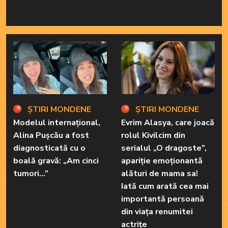
ȘTIRI MONDENE
ȘTIRI MONDENE
Modelul internațional,
Evrim Alasya, care joacă
Alina Pușcău a fost
rolul Kivilcim din
diagnosticată cu o
serialul „O dragoste”,
boală gravă: „Am cinci
apariție emoționantă
tumori...”
alături de mama sa!
Iată cum arată cea mai
importantă persoană
din viața renumitei
actrițe