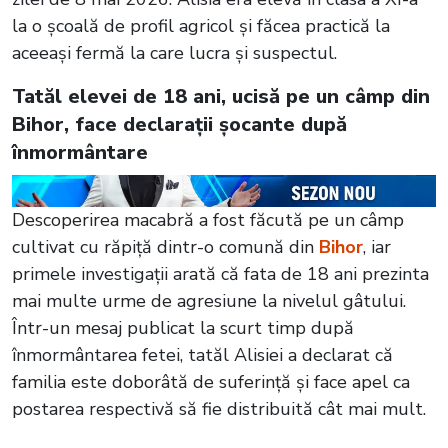
la o școală de profil agricol și făcea practică la
aceeași fermă la care lucra și suspectul.
Tatăl elevei de 18 ani, ucisă pe un câmp din
Bihor, face declarații șocante după
înmormântare
Descoperirea macabră a fost făcută pe un câmp
cultivat cu răpiță dintr-o comună din
Bihor
, iar
primele investigații arată că fata de 18 ani prezinta
mai multe urme de agresiune la nivelul gâtului.
Într-un mesaj publicat la scurt timp după
înmormântarea fetei, tatăl Alisiei a declarat că
familia este doborâtă de suferință și face apel ca
postarea respectivă să fie distribuită cât mai mult.