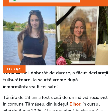
FOTO(4)
Tatăl Aliciei, doborât de durere, a făcut declarații
tulburătoare, la scurtă vreme după
înmormântarea fiicei sale!
Tânăra de 18 ani a fost ucisă de un individ recidivist
în comuna Tămășeu, din județul
Bihor
, în cursul
zilei de 8 mai 2026. Alisia era elevă în clasa a XI-a