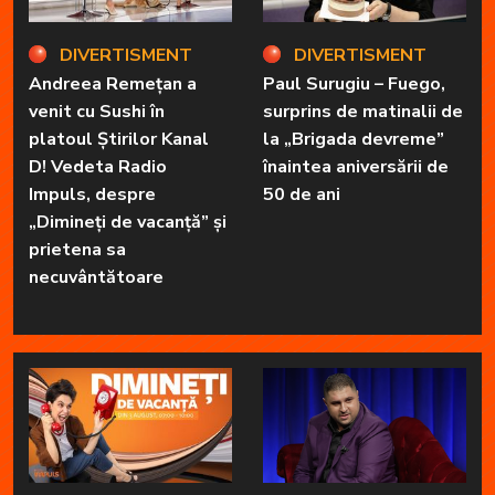
DIVERTISMENT
DIVERTISMENT
Andreea Remețan a
Paul Surugiu – Fuego,
venit cu Sushi în
surprins de matinalii de
platoul Știrilor Kanal
la „Brigada devreme”
D! Vedeta Radio
înaintea aniversării de
Impuls, despre
50 de ani
„Dimineți de vacanță” și
prietena sa
necuvântătoare