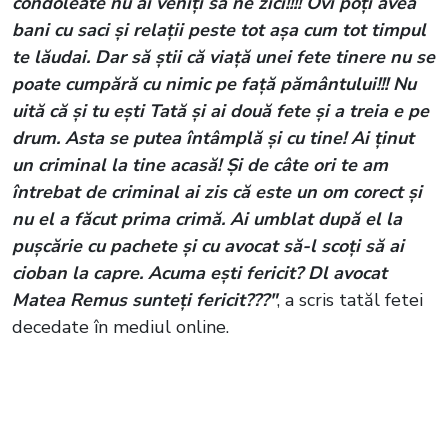
condoleate nu ai veniți să ne zici!!!! Ovi poți avea
bani cu saci și relații peste tot așa cum tot timpul
te lăudai. Dar să știi că viață unei fete tinere nu se
poate cumpără cu nimic pe față pământului!!! Nu
uită că și tu ești Tată și ai două fete și a treia e pe
drum. Asta se putea întâmplă și cu tine! Ai ținut
un criminal la tine acasă! Și de câte ori te am
întrebat de criminal ai zis că este un om corect și
nu el a făcut prima crimă. Ai umblat după el la
pușcărie cu pachete și cu avocat să-l scoți să ai
cioban la capre. Acuma ești fericit? Dl avocat
Matea Remus sunteți fericit???"
, a scris tatăl fetei
decedate în mediul online.