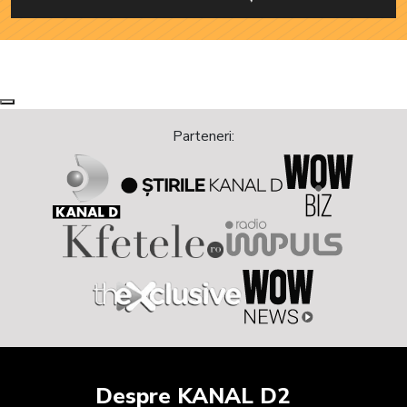
Next
Previous
Parteneri:
Despre KANAL D2