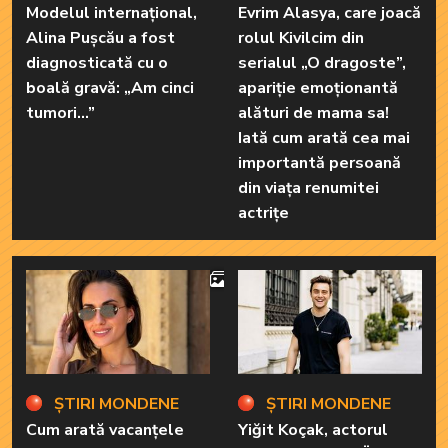
Modelul internațional,
Evrim Alasya, care joacă
Alina Pușcău a fost
rolul Kivilcim din
diagnosticată cu o
serialul „O dragoste”,
boală gravă: „Am cinci
apariție emoționantă
tumori...”
alături de mama sa!
Iată cum arată cea mai
importantă persoană
din viața renumitei
actrițe
4
ȘTIRI MONDENE
ȘTIRI MONDENE
Cum arată vacanțele
Yiğit Koçak, actorul