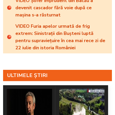
VIDEO Șofer imprudent din Bacău a
devenit cascador fără voie după ce
mașina s-a răsturnat
VIDEO Furia apelor urmată de frig
extrem: Sinistrații din Bușteni luptă
pentru supraviețuire în cea mai rece zi de
22 iulie din istoria României
ULTIMELE ȘTIRI