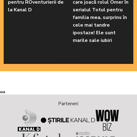
pentru ROventurierii de
care joacă rolul Ömer în
la Kanal D
serialul Totul pentru
familia mea, surprins în
cele mai tandre
ipostaze! Ele sunt
marile sale iubiri
Next
Previous
Parteneri: