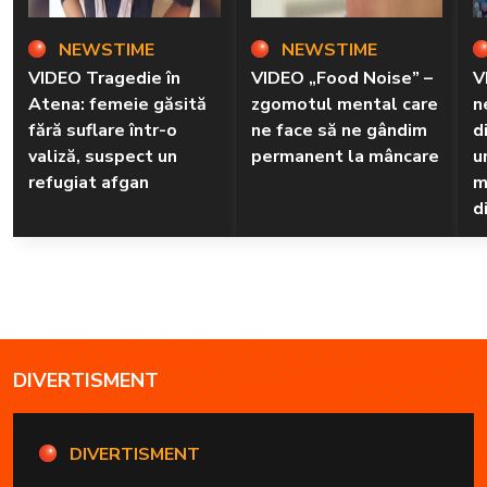
NEWSTIME
NEWSTIME
VIDEO Tragedie în
VIDEO „Food Noise” –
V
Atena: femeie găsită
zgomotul mental care
n
fără suflare într-o
ne face să ne gândim
d
valiză, suspect un
permanent la mâncare
u
refugiat afgan
m
d
DIVERTISMENT
DIVERTISMENT