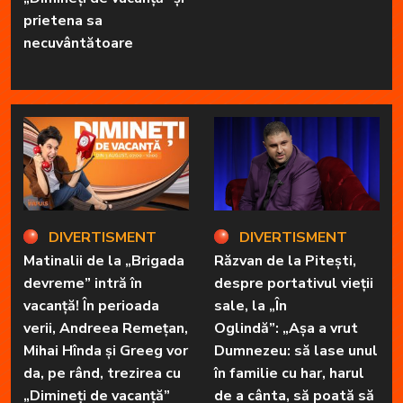
prietena sa
necuvântătoare
DIVERTISMENT
DIVERTISMENT
Matinalii de la „Brigada
Răzvan de la Pitești,
devreme” intră în
despre portativul vieții
vacanță! În perioada
sale, la „În
verii, Andreea Remețan,
Oglindă”: „Așa a vrut
Mihai Hînda și Greeg vor
Dumnezeu: să lase unul
da, pe rând, trezirea cu
în familie cu har, harul
„Dimineți de vacanță”
de a cânta, să poată să