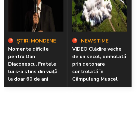
ȘTIRI MONDENE
NEWSTIME
Momente dificile
VIDEO Clădire veche
pentru Dan
de un secol, demolată
Diaconescu. Fratele
prin detonare
lui s-a stins din viață
controlată în
la doar 60 de ani
Câmpulung Muscel