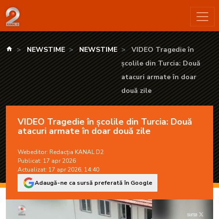
VIDEO Tragedie în școlile din Turcia: Două atacuri armate în 
kanald.ro
NEWSTIME
NEWSTIME
VIDEO Tragedie în
școlile din Turcia: Două
atacuri armate în doar
două zile
VIDEO Tragedie în școlile din Turcia: Două
atacuri armate în doar două zile
Webeditor:
Redacția KANAL D2
Publicat: 17 apr 2026
Actualizat: 17 apr 2026, 14:40
Adaugă-ne ca sursă preferată în Google