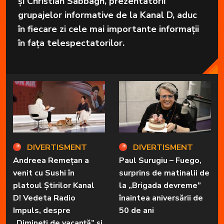
și Christian Sabbagh, prezentatorii
grupajelor informative de la Kanal D, aduc
în fiecare zi cele mai importante informații
în fața telespectatorilor.
DIVERTISMENT
DIVERTISMENT
Andreea Remețan a
Paul Surugiu – Fuego,
venit cu Sushi în
surprins de matinalii de
platoul Știrilor Kanal
la „Brigada devreme”
D! Vedeta Radio
înaintea aniversării de
Impuls, despre
50 de ani
„Dimineți de vacanță” și