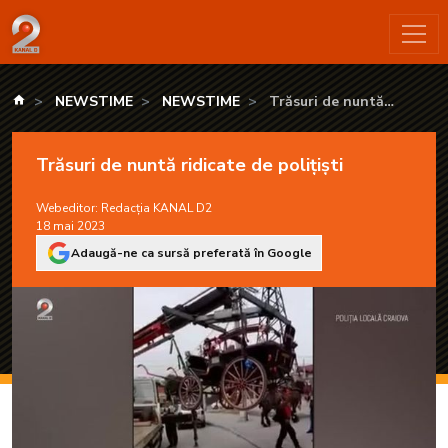
Trăsuri de nuntă ridicate de polițiști - KANAL D2
kanald.ro
NEWSTIME
NEWSTIME
Trăsuri de nuntă
ridicate de polițiști
Trăsuri de nuntă ridicate de polițiști
Webeditor:
Redacția KANAL D2
18 mai 2023
Adaugă-ne ca sursă preferată în Google