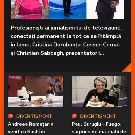
Profesioniști ai jurnalismului de televiziune,
conectați permanent la tot ce se întâmplă
în lume, Cristina Dorobanțu, Cosmin Cernat
și Christian Sabbagh, prezentatorii
grupajelor informative de la Kanal D, aduc
în fiecare zi cele mai importante informații
în fața telespectatorilor.
DIVERTISMENT
DIVERTISMENT
Andreea Remețan a
Paul Surugiu – Fuego,
venit cu Sushi în
surprins de matinalii de