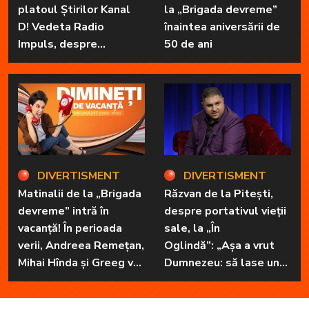
platoul Știrilor Kanal
la „Brigada devreme”
D! Vedeta Radio
înaintea aniversării de
Impuls, despre
50 de ani
„Dimineți de vacanță” și
prietena sa
necuvântătoare
DIVERTISMENT
DIVERTISMENT
Matinalii de la „Brigada
Răzvan de la Pitești,
devreme” intră în
despre portativul vieții
vacanță! În perioada
sale, la „În
verii, Andreea Remețan,
Oglindă”: „Așa a vrut
Mihai Hînda și Greeg vor
Dumnezeu: să lase unul
da, pe rând, trezirea cu
în familie cu har, harul
„Dimineți de vacanță”
de a cânta, să poată să