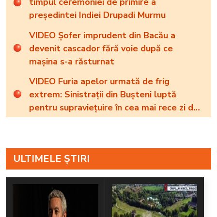
timpul ceremoniei de primire a
președintei Indiei Drupadi Murmu
VIDEO Șofer imprudent din Bacău a
devenit cascador fără voie după ce
mașina s-a răsturnat
VIDEO Furia apelor urmată de frig
extrem: Sinistrații din Bușteni luptă
pentru supraviețuire în cea mai rece zi de
22 iulie din istoria României
ULTIMELE ȘTIRI