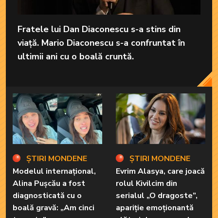
Fratele lui Dan Diaconescu s-a stins din
viață. Mario Diaconescu s-a confruntat în
ultimii ani cu o boală cruntă.
ȘTIRI MONDENE
ȘTIRI MONDENE
Modelul internațional,
Evrim Alasya, care joacă
Alina Pușcău a fost
rolul Kivilcim din
diagnosticată cu o
serialul „O dragoste”,
boală gravă: „Am cinci
apariție emoționantă