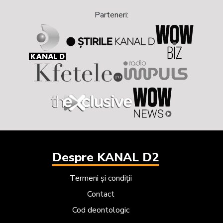
Next
Previous
Parteneri:
Despre KANAL D2
Termeni și condiții
Contact
Cod deontologic