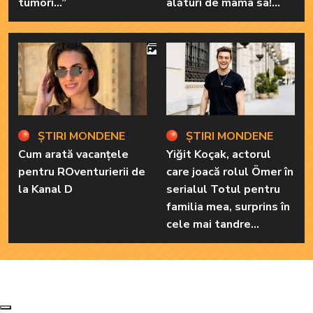
tumori...”
alături de mama sa!
Iată cum arată cea mai
importantă persoană
4
din viața renumitei
actrițe
ȘTIRI MONDENE
ȘTIRI MONDENE
Cum arată vacanțele
Yiğit Koçak, actorul
pentru ROventurierii de
care joacă rolul Ömer în
la Kanal D
serialul Totul pentru
familia mea, surprins în
cele mai tandre
ipostaze! Ele sunt
marile sale iubiri