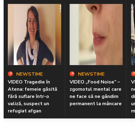
NEWSTIME
NEWSTIME
VIDEO Tragedie în
VIDEO „Food Noise” –
V
Atena: femeie găsită
zgomotul mental care
n
fără suflare într-o
ne face să ne gândim
d
valiză, suspect un
permanent la mâncare
u
refugiat afgan
m
d