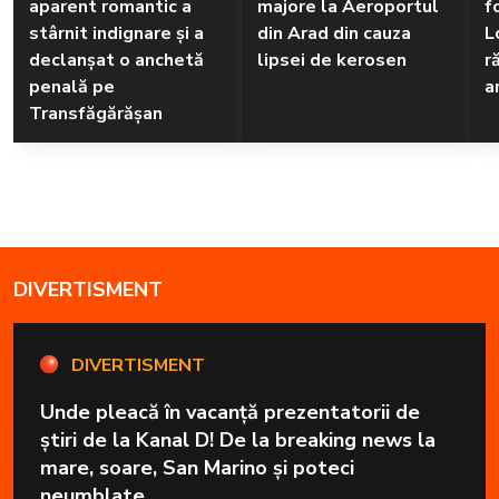
aparent romantic a
majore la Aeroportul
f
stârnit indignare și a
din Arad din cauza
L
declanșat o anchetă
lipsei de kerosen
r
penală pe
a
Transfăgărășan
DIVERTISMENT
DIVERTISMENT
Unde pleacă în vacanță prezentatorii de
știri de la Kanal D! De la breaking news la
mare, soare, San Marino și poteci
neumblate