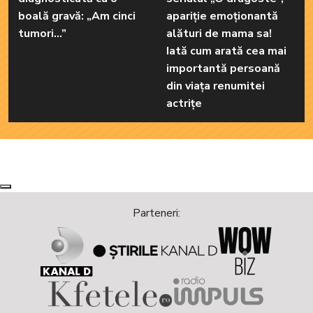
boală gravă: „Am cinci
apariție emoționantă
tumori...”
alături de mama sa!
Iată cum arată cea mai
importantă persoană
din viața renumitei
actrițe
Next
Previous
Parteneri: