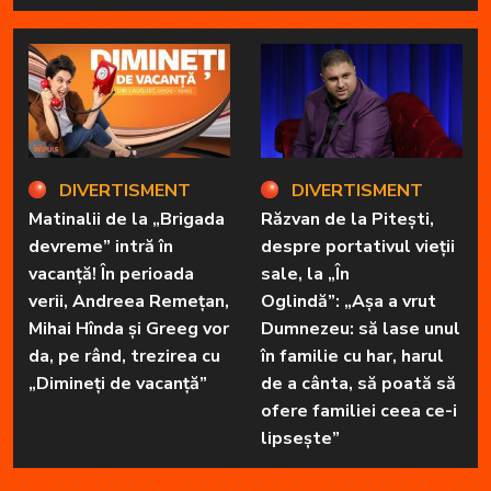
DIVERTISMENT
DIVERTISMENT
Matinalii de la „Brigada
Răzvan de la Pitești,
devreme” intră în
despre portativul vieții
vacanță! În perioada
sale, la „În
verii, Andreea Remețan,
Oglindă”: „Așa a vrut
Mihai Hînda și Greeg vor
Dumnezeu: să lase unul
da, pe rând, trezirea cu
în familie cu har, harul
„Dimineți de vacanță”
de a cânta, să poată să
ofere familiei ceea ce-i
lipsește”