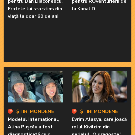
pentru Dan Diaconescu.
pentru ROventurierii de
Fratele lui s-a stins din
la Kanal D
viață la doar 60 de ani
ȘTIRI MONDENE
ȘTIRI MONDENE
Modelul internațional,
Evrim Alasya, care joacă
Alina Pușcău a fost
rolul Kivilcim din
diagnosticată cu o
serialul „O dragoste”,