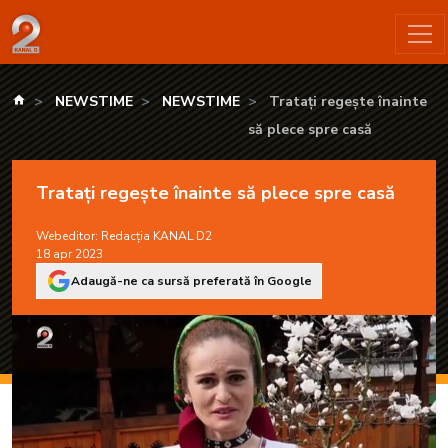
Tratați regește înainte să plece spre casă - KANAL D2
kanald.ro
NEWSTIME
NEWSTIME
Tratați regește înainte
să plece spre casă
Tratați regește înainte să plece spre casă
Webeditor:
Redacția KANAL D2
18 apr 2023
Adaugă-ne ca sursă preferată în Google