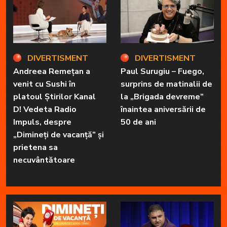
DIVERTISMENT
DIVERTISMENT
Andreea Remețan a
Paul Surugiu – Fuego,
venit cu Sushi în
surprins de matinalii de
platoul Știrilor Kanal
la „Brigada devreme”
D! Vedeta Radio
înaintea aniversării de
Impuls, despre
50 de ani
„Dimineți de vacanță” și
prietena sa
necuvântătoare