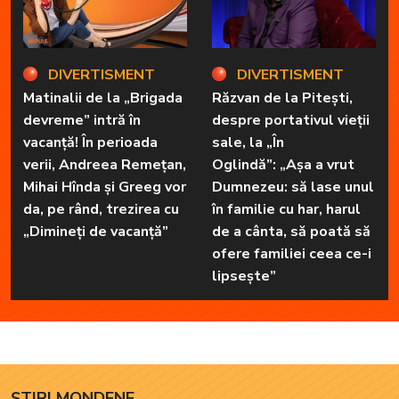
DIVERTISMENT
DIVERTISMENT
Matinalii de la „Brigada
Răzvan de la Pitești,
devreme” intră în
despre portativul vieții
vacanță! În perioada
sale, la „În
verii, Andreea Remețan,
Oglindă”: „Așa a vrut
Mihai Hînda și Greeg vor
Dumnezeu: să lase unul
da, pe rând, trezirea cu
în familie cu har, harul
„Dimineți de vacanță”
de a cânta, să poată să
ofere familiei ceea ce-i
lipsește”
ȘTIRI MONDENE