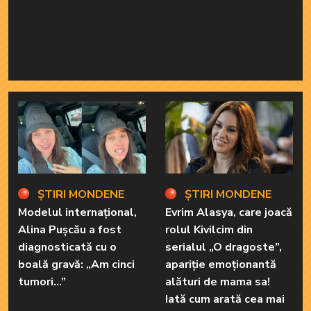
ȘTIRI MONDENE
ȘTIRI MONDENE
Modelul internațional,
Evrim Alasya, care joacă
Alina Pușcău a fost
rolul Kivilcim din
diagnosticată cu o
serialul „O dragoste”,
boală gravă: „Am cinci
apariție emoționantă
tumori...”
alături de mama sa!
Iată cum arată cea mai