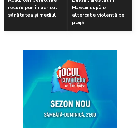
Roșu, temperaturile
Baysin, arestat în
record pun în pericol
Hawaii după o
sănătatea și mediul
altercație violentă pe
plajă