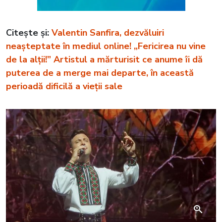
Citește și:
Valentin Sanfira, dezvăluiri
neașteptate în mediul online! „Fericirea nu vine
de la alții!” Artistul a mărturisit ce anume îi dă
puterea de a merge mai departe, în această
perioadă dificilă a vieții sale