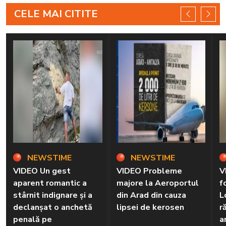
CELE MAI CITITE
NEWSTIME
NEWSTIME
VIDEO Un gest
VIDEO Probleme
V
aparent romantic a
majore la Aeroportul
f
stârnit indignare și a
din Arad din cauza
L
declanșat o anchetă
lipsei de kerosen
r
penală pe
a