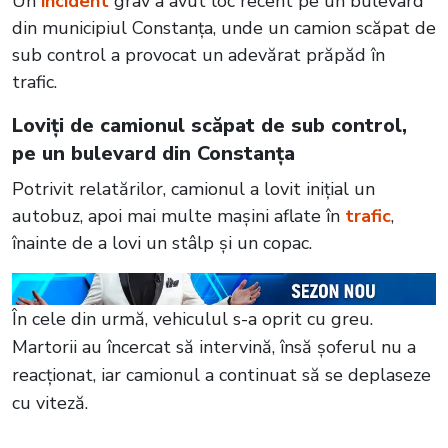
Un
incident
grav a avut loc recent pe un bulevard
din municipiul Constanța, unde un camion scăpat de
sub control a provocat un adevărat prăpăd în
trafic.
Loviți de camionul scăpat de sub control,
pe un bulevard din Constanța
Potrivit relatărilor, camionul a lovit inițial un
autobuz, apoi mai multe mașini aflate în
trafic
,
înainte de a lovi un stâlp și un copac.
În cele din urmă, vehiculul s-a oprit cu greu.
Martorii au încercat să intervină, însă șoferul nu a
reacționat, iar camionul a continuat să se deplaseze
cu viteză.