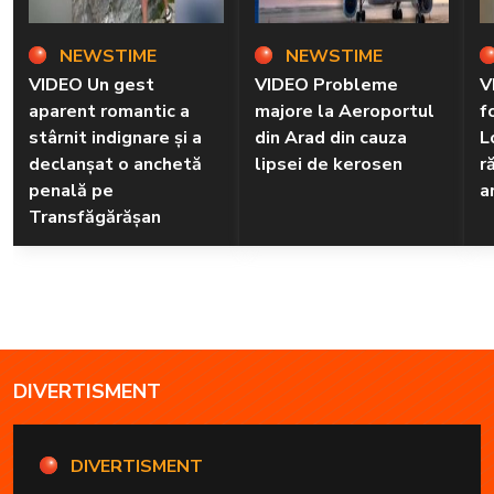
NEWSTIME
NEWSTIME
VIDEO Un gest
VIDEO Probleme
V
aparent romantic a
majore la Aeroportul
f
stârnit indignare și a
din Arad din cauza
L
declanșat o anchetă
lipsei de kerosen
r
penală pe
a
Transfăgărășan
DIVERTISMENT
DIVERTISMENT