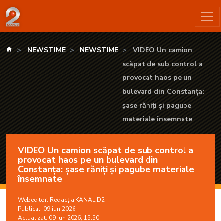
VIDEO Un camion scăpat de sub control a provocat haos pe un
kanald.ro
NEWSTIME
NEWSTIME
VIDEO Un camion
scăpat de sub control a
provocat haos pe un
bulevard din Constanța:
șase răniți și pagube
materiale însemnate
VIDEO Un camion scăpat de sub control a
provocat haos pe un bulevard din
Constanța: șase răniți și pagube materiale
însemnate
Webeditor:
Redacția KANAL D2
Publicat: 09 iun 2026
Actualizat: 09 iun 2026, 15:50