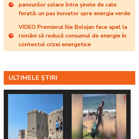
panourilor solare între șinele de cale
ferată: un pas inovator spre energia verde
VIDEO Premierul Ilie Bolojan face apel la
români să reducă consumul de energie în
contextul crizei energetice
ULTIMELE ȘTIRI