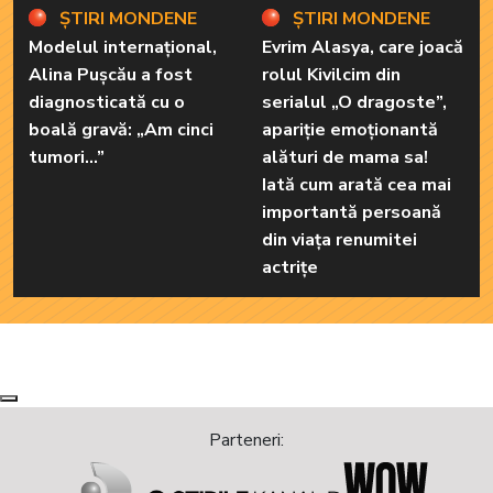
ȘTIRI MONDENE
ȘTIRI MONDENE
Modelul internațional,
Evrim Alasya, care joacă
Alina Pușcău a fost
rolul Kivilcim din
diagnosticată cu o
serialul „O dragoste”,
boală gravă: „Am cinci
apariție emoționantă
tumori...”
alături de mama sa!
Iată cum arată cea mai
importantă persoană
din viața renumitei
actrițe
Next
Previous
Parteneri: