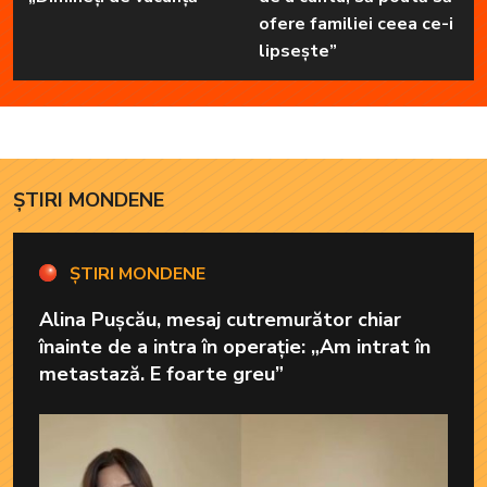
ofere familiei ceea ce-i
lipsește”
ȘTIRI MONDENE
ȘTIRI MONDENE
Alina Pușcău, mesaj cutremurător chiar
înainte de a intra în operație: „Am intrat în
metastază. E foarte greu”