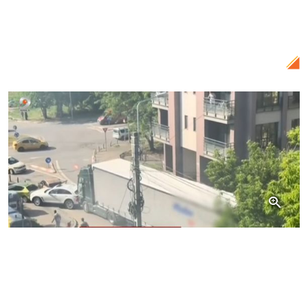
Citește și:
VIDEO Învățătoare din
Constanța reținută după un incident
violent într-o sală de clasă
Citește și:
Alertă în Portul Constanța! O
dronă maritimă a explodat, oamenii au
evacuat zona de coastă. Plan roșu