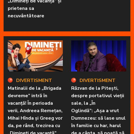
„Dimineți de vacanță” și
prietena sa
necuvântătoare
DIVERTISMENT
DIVERTISMENT
Matinalii de la „Brigada
Răzvan de la Pitești,
devreme” intră în
despre portativul vieții
vacanță! În perioada
sale, la „În
verii, Andreea Remețan,
Oglindă”: „Așa a vrut
Mihai Hînda și Greeg vor
Dumnezeu: să lase unul
da, pe rând, trezirea cu
în familie cu har, harul
„Dimineți de vacanță”
de a cânta, să poată să