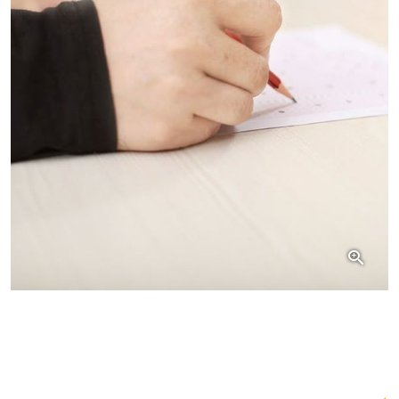
Citește și:
VIDEO Bacalaureatul 2026,
între caniculă și furtuni: Elevii au dat
examenul cu dificultăți majore