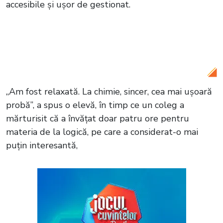
accesibile și ușor de gestionat.
Citește și:
Bacalaureat 2026. Ce subiecte
au picat la Geografie. Acestea au fost
publicate în mediul online
„Am fost relaxată. La chimie, sincer, cea mai ușoară
probă”, a spus o elevă, în timp ce un coleg a
mărturisit că a învățat doar patru ore pentru
materia de la logică, pe care a considerat-o mai
puțin interesantă,