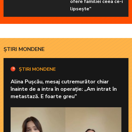
ofere familiei ceea ce-i
lipsește”
ȘTIRI MONDENE
ȘTIRI MONDENE
Alina Pușcău, mesaj cutremurător chiar
înainte de a intra în operație: „Am intrat în
metastază. E foarte greu”