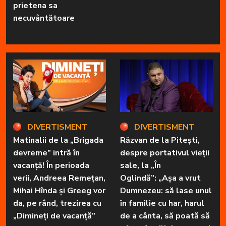
prietena sa
necuvântătoare
DIVERTISMENT
DIVERTISMENT
Matinalii de la „Brigada
Răzvan de la Pitești,
devreme” intră în
despre portativul vieții
vacanță! În perioada
sale, la „În
verii, Andreea Remețan,
Oglindă”: „Așa a vrut
Mihai Hînda și Greeg vor
Dumnezeu: să lase unul
da, pe rând, trezirea cu
în familie cu har, harul
„Dimineți de vacanță”
de a cânta, să poată să