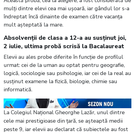
Această probă, cea la alegere, a fost considerată de
mulți dintre elevi cea mai ușoară, iar gândul lor s-a
îndreptat încă dinainte de examen către vacanța
mult așteptată la mare.
Absolvenții de clasa a 12-a au susținut joi,
2 iulie, ultima probă scrisă la Bacalaureat
Elevii au ales probe diferite în funcție de profilul
urmat: cei de la uman au optat pentru geografie,
logică, sociologie sau psihologie, iar cei de la real au
susținut examene la fizică, biologie, chimie sau
informatică.
La Colegiul Național Gheorghe Lazăr, unul dintre
cele mai prestigioase din țară, se așteaptă medii
peste 9, iar elevii au declarat că subiectele au fost