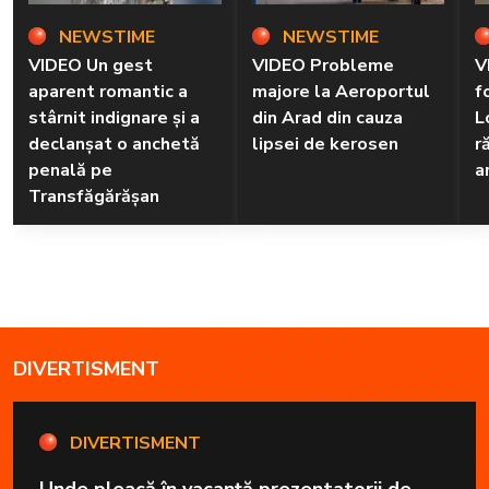
NEWSTIME
NEWSTIME
VIDEO Un gest
VIDEO Probleme
V
aparent romantic a
majore la Aeroportul
f
stârnit indignare și a
din Arad din cauza
L
declanșat o anchetă
lipsei de kerosen
r
penală pe
a
Transfăgărășan
DIVERTISMENT
DIVERTISMENT