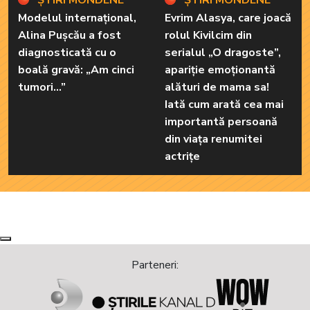
ȘTIRI MONDENE
ȘTIRI MONDENE
Modelul internațional,
Evrim Alasya, care joacă
Alina Pușcău a fost
rolul Kivilcim din
diagnosticată cu o
serialul „O dragoste”,
boală gravă: „Am cinci
apariție emoționantă
tumori...”
alături de mama sa!
Iată cum arată cea mai
importantă persoană
din viața renumitei
actrițe
Next
Previous
Parteneri: