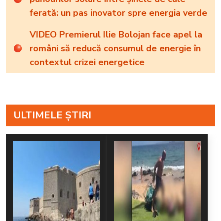
ferată: un pas inovator spre energia verde
VIDEO Premierul Ilie Bolojan face apel la
români să reducă consumul de energie în
contextul crizei energetice
ULTIMELE ȘTIRI