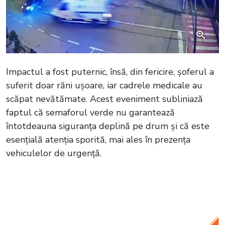
Impactul a fost puternic, însă, din fericire, șoferul a
suferit doar răni ușoare, iar cadrele medicale au
scăpat nevătămate. Acest eveniment subliniază
faptul că semaforul verde nu garantează
întotdeauna siguranța deplină pe drum și că este
esențială atenția sporită, mai ales în prezența
vehiculelor de urgență.
Citește și:
VIDEO Ambulanță blocată
într-un crater format pe o alee pietonală
din centrul Aradului