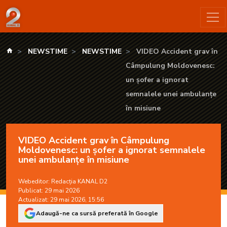
VIDEO Accident grav în Câmpulung Moldovenesc: un șofer a i
kanald.ro
NEWSTIME
NEWSTIME
VIDEO Accident grav în
Câmpulung Moldovenesc:
un șofer a ignorat
semnalele unei ambulanțe
în misiune
VIDEO Accident grav în Câmpulung
Moldovenesc: un șofer a ignorat semnalele
unei ambulanțe în misiune
Webeditor:
Redacția KANAL D2
Publicat: 29 mai 2026
Actualizat: 29 mai 2026, 15:56
Adaugă-ne ca sursă preferată în Google