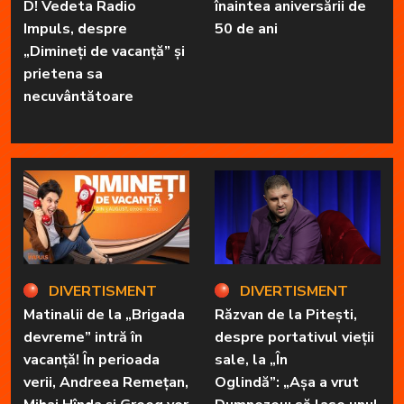
D! Vedeta Radio
înaintea aniversării de
Impuls, despre
50 de ani
„Dimineți de vacanță” și
prietena sa
necuvântătoare
DIVERTISMENT
DIVERTISMENT
Matinalii de la „Brigada
Răzvan de la Pitești,
devreme” intră în
despre portativul vieții
vacanță! În perioada
sale, la „În
verii, Andreea Remețan,
Oglindă”: „Așa a vrut