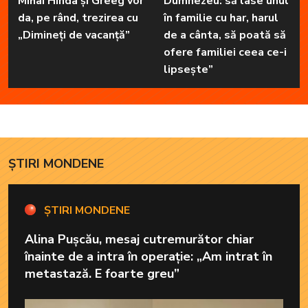
Mihai Hînda și Greeg vor
Dumnezeu: să lase unul
da, pe rând, trezirea cu
în familie cu har, harul
„Dimineți de vacanță”
de a cânta, să poată să
ofere familiei ceea ce-i
lipsește”
ȘTIRI MONDENE
ȘTIRI MONDENE
Alina Pușcău, mesaj cutremurător chiar
înainte de a intra în operație: „Am intrat în
metastază. E foarte greu”