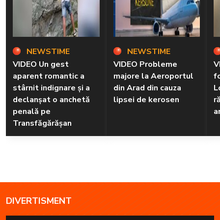
NEWSTIME
NEWSTIME
VIDEO Un gest
VIDEO Probleme
V
aparent romantic a
majore la Aeroportul
f
stârnit indignare și a
din Arad din cauza
L
declanșat o anchetă
lipsei de kerosen
r
penală pe
a
Transfăgărășan
DIVERTISMENT