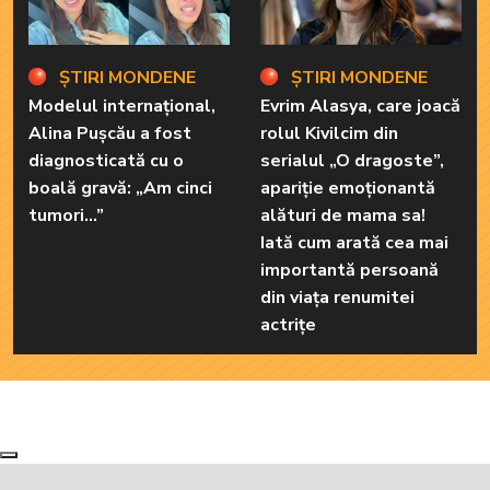
ȘTIRI MONDENE
ȘTIRI MONDENE
Modelul internațional,
Evrim Alasya, care joacă
Alina Pușcău a fost
rolul Kivilcim din
diagnosticată cu o
serialul „O dragoste”,
boală gravă: „Am cinci
apariție emoționantă
tumori...”
alături de mama sa!
Iată cum arată cea mai
importantă persoană
din viața renumitei
actrițe
Next
Previous