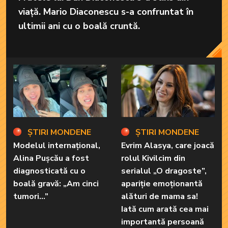
viață. Mario Diaconescu s-a confruntat în
ultimii ani cu o boală cruntă.
ȘTIRI MONDENE
ȘTIRI MONDENE
Modelul internațional,
Evrim Alasya, care joacă
Alina Pușcău a fost
rolul Kivilcim din
diagnosticată cu o
serialul „O dragoste”,
boală gravă: „Am cinci
apariție emoționantă
tumori...”
alături de mama sa!
Iată cum arată cea mai
importantă persoană