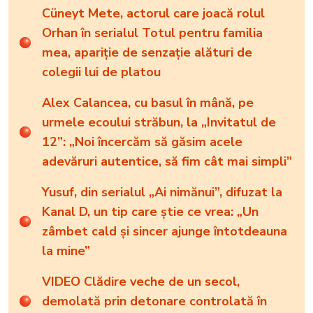
Cüneyt Mete, actorul care joacă rolul
Orhan în serialul Totul pentru familia
mea, apariție de senzație alături de
colegii lui de platou
Alex Calancea, cu basul în mână, pe
urmele ecoului străbun, la „Invitatul de
12”: „Noi încercăm să găsim acele
adevăruri autentice, să fim cât mai simpli”
Yusuf, din serialul „Ai nimănui”, difuzat la
Kanal D, un tip care știe ce vrea: „Un
zâmbet cald și sincer ajunge întotdeauna
la mine”
VIDEO Clădire veche de un secol,
demolată prin detonare controlată în