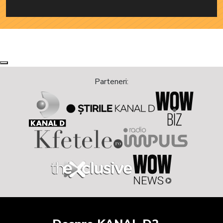
Next
Previous
Parteneri: