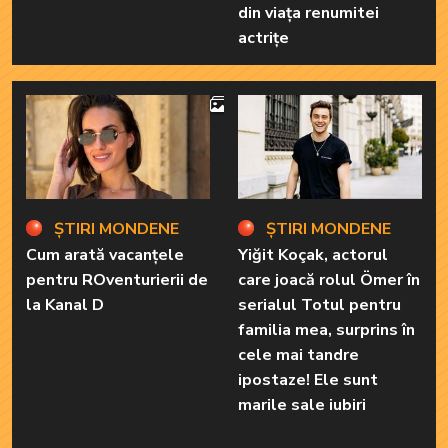
din viața renumitei
actrițe
4
ȘTIRI MONDENE
ȘTIRI MONDENE
Cum arată vacanțele
Yiğit Koçak, actorul
pentru ROventurierii de
care joacă rolul Ömer în
la Kanal D
serialul Totul pentru
familia mea, surprins în
cele mai tandre
ipostaze! Ele sunt
marile sale iubiri