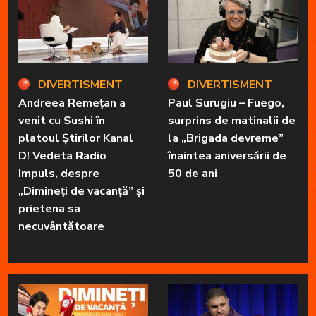
DIVERTISMENT
DIVERTISMENT
Andreea Remețan a
Paul Surugiu – Fuego,
venit cu Sushi în
surprins de matinalii de
platoul Știrilor Kanal
la „Brigada devreme”
D! Vedeta Radio
înaintea aniversării de
Impuls, despre
50 de ani
„Dimineți de vacanță” și
prietena sa
necuvântătoare