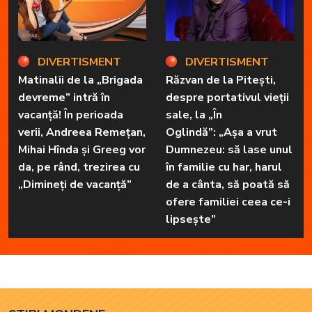
DIVERTISMENT
DIVERTISMENT
Matinalii de la „Brigada
Răzvan de la Pitești,
devreme” intră în
despre portativul vieții
vacanță! În perioada
sale, la „În
verii, Andreea Remețan,
Oglindă”: „Așa a vrut
Mihai Hînda și Greeg vor
Dumnezeu: să lase unul
da, pe rând, trezirea cu
în familie cu har, harul
„Dimineți de vacanță”
de a cânta, să poată să
ofere familiei ceea ce-i
lipsește”