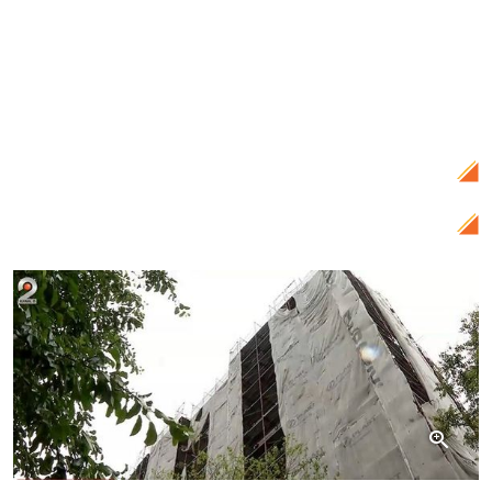
Citește și:
Incident cumplit în București:
O adolescentă de 15 ani a căzut de la
etajul 11 al unui bloc din Sectorul 2.
Tânăra voia să își facă poze și s-ar fi
dezechilibrat