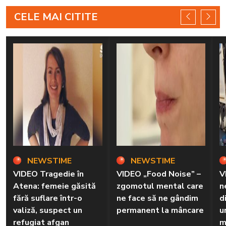
CELE MAI CITITE
NEWSTIME
NEWSTIME
VIDEO Tragedie în
VIDEO „Food Noise” –
V
Atena: femeie găsită
zgomotul mental care
n
fără suflare într-o
ne face să ne gândim
d
valiză, suspect un
permanent la mâncare
u
refugiat afgan
m