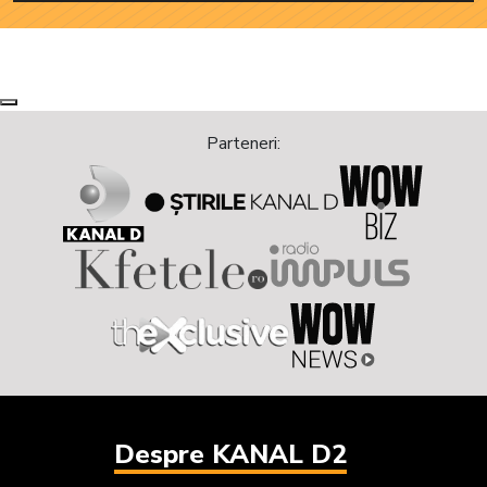
Next
Previous
Parteneri:
Despre KANAL D2