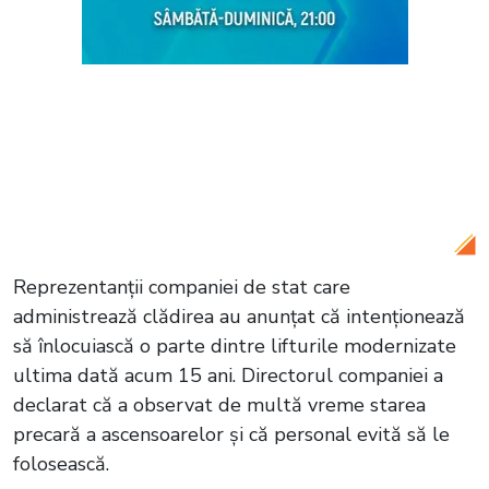
Citește și:
VIDEO Incident grav la
Ministerul Transporturilor: Șapte
persoane au căzut cu liftul de la peste
20 de metri, iar trei au ajuns la spital
Reprezentanții companiei de stat care
administrează clădirea au anunțat că intenționează
să înlocuiască o parte dintre lifturile modernizate
ultima dată acum 15 ani. Directorul companiei a
declarat că a observat de multă vreme starea
precară a ascensoarelor și că personal evită să le
folosească.