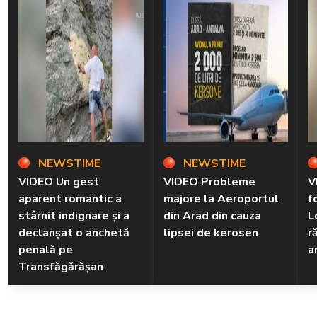
NEWSTIME
NEWSTIME
VIDEO Un gest
VIDEO Probleme
V
aparent romantic a
majore la Aeroportul
f
stârnit indignare și a
din Arad din cauza
L
declanșat o anchetă
lipsei de kerosen
r
penală pe
a
Transfăgărășan