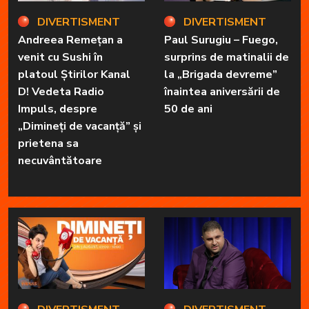
DIVERTISMENT
DIVERTISMENT
Andreea Remețan a
Paul Surugiu – Fuego,
venit cu Sushi în
surprins de matinalii de
platoul Știrilor Kanal
la „Brigada devreme”
D! Vedeta Radio
înaintea aniversării de
Impuls, despre
50 de ani
„Dimineți de vacanță” și
prietena sa
necuvântătoare