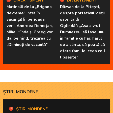
DIVERTISMENT
DIVERTISMENT
Matinalii de la „Brigada
Răzvan de la Pitești,
devreme” intră în
despre portativul vieții
vacanță! În perioada
sale, la „În
verii, Andreea Remețan,
Oglindă”: „Așa a vrut
Mihai Hînda și Greeg vor
Dumnezeu: să lase unul
da, pe rând, trezirea cu
în familie cu har, harul
„Dimineți de vacanță”
de a cânta, să poată să
ofere familiei ceea ce-i
lipsește”
ȘTIRI MONDENE
ȘTIRI MONDENE