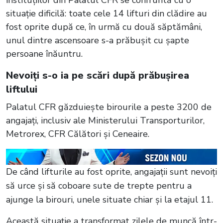
situație dificilă: toate cele 14 lifturi din clădire au
fost oprite după ce, în urmă cu două săptămâni,
unul dintre ascensoare s-a prăbușit cu șapte
persoane înăuntru.
Nevoiți s-o ia pe scări după prăbușirea
liftului
Palatul CFR găzduiește birourile a peste 3200 de
angajați, inclusiv ale Ministerului Transporturilor,
Metrorex, CFR Călători și Ceneaire.
De când lifturile au fost oprite, angajații sunt nevoiți
să urce și să coboare sute de trepte pentru a
ajunge la birouri, unele situate chiar și la etajul 11.
Această situație a transformat zilele de muncă într-