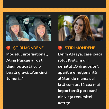
ȘTIRI MONDENE
ȘTIRI MONDENE
Modelul internațional,
Evrim Alasya, care joacă
Alina Pușcău a fost
rolul Kivilcim din
diagnosticată cu o
serialul „O dragoste”,
boală gravă: „Am cinci
apariție emoționantă
tumori...”
alături de mama sa!
Iată cum arată cea mai
importantă persoană
din viața renumitei
actrițe