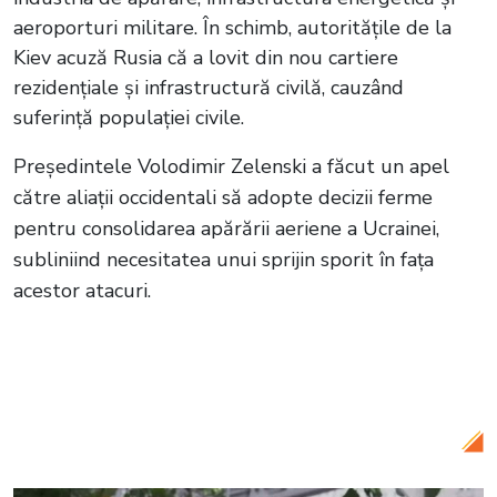
aeroporturi militare. În schimb, autoritățile de la
Kiev acuză Rusia că a lovit din nou cartiere
rezidențiale și infrastructură civilă, cauzând
suferință populației civile.
Președintele Volodimir Zelenski a făcut un apel
către aliații occidentali să adopte decizii ferme
pentru consolidarea apărării aeriene a Ucrainei,
subliniind necesitatea unui sprijin sporit în fața
acestor atacuri.
Citește și:
VIDEO Summitul NATO de la
Ankara: angajamente, investiții și sprijin
pentru Ucraina în Centrul Atenției