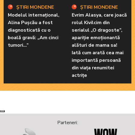
ȘTIRI MONDENE
ȘTIRI MONDENE
Modelul internațional,
Evrim Alasya, care joacă
Alina Pușcău a fost
rolul Kivilcim din
diagnosticată cu o
serialul „O dragoste”,
boală gravă: „Am cinci
apariție emoționantă
tumori...”
alături de mama sa!
Iată cum arată cea mai
importantă persoană
din viața renumitei
actrițe
Next
Previous
Parteneri: