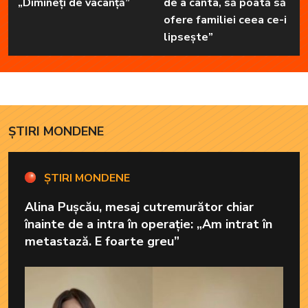
„Dimineți de vacanță”
de a cânta, să poată să
ofere familiei ceea ce-i
lipsește”
ȘTIRI MONDENE
ȘTIRI MONDENE
Alina Pușcău, mesaj cutremurător chiar
înainte de a intra în operație: „Am intrat în
metastază. E foarte greu”