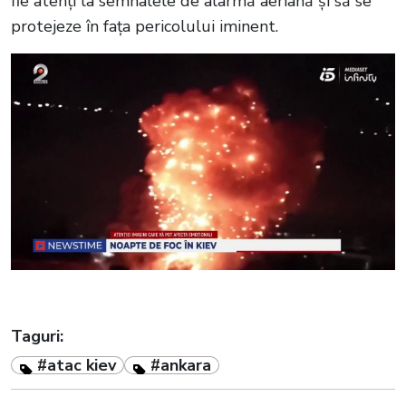
fie atenți la semnalele de alarmă aeriană și să se
protejeze în fața pericolului iminent.
Taguri:
#atac kiev
#ankara