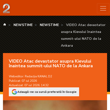
VIDEO Atac devastator asupra Kievului înaintea summit-ulu
kanald.ro
NEWSTIME
NEWSTIME
VIDEO Atac devastator
asupra Kievului înaintea
summit-ului NATO de la
Ankara
VIDEO Atac devastator asupra Kievului
înaintea summit-ului NATO de la Ankara
Webeditor:
Redacția KANAL D2
Publicat: 07 iul 2026
Actualizat: 07 iul 2026, 14:32
Adaugă-ne ca sursă preferată în Google