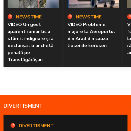
NEWSTIME
NEWSTIME
VIDEO Un gest
VIDEO Probleme
V
aparent romantic a
majore la Aeroportul
f
stârnit indignare și a
din Arad din cauza
L
declanșat o anchetă
lipsei de kerosen
r
penală pe
a
Transfăgărășan
DIVERTISMENT
DIVERTISMENT