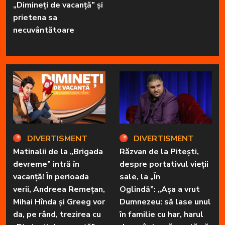
„Dimineți de vacanță” și
prietena sa
necuvântătoare
DIVERTISMENT
DIVERTISMENT
Matinalii de la „Brigada
Răzvan de la Pitești,
devreme” intră în
despre portativul vieții
vacanță! În perioada
sale, la „În
verii, Andreea Remețan,
Oglindă”: „Așa a vrut
Mihai Hînda și Greeg vor
Dumnezeu: să lase unul
da, pe rând, trezirea cu
în familie cu har, harul