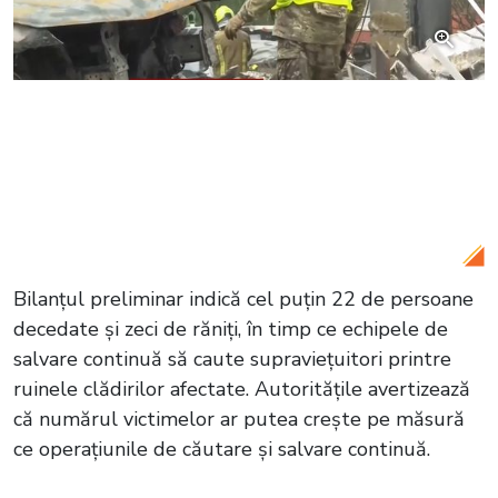
Citește și:
VIDEO Noapte de coșmar la
Kiev: aproape 600 de rachete și drone
rusești au lovit orașul, zeci de morți și
răniți
Bilanțul preliminar indică cel puțin 22 de persoane
decedate și zeci de răniți, în timp ce echipele de
salvare continuă să caute supraviețuitori printre
ruinele clădirilor afectate. Autoritățile avertizează
că numărul victimelor ar putea crește pe măsură
ce operațiunile de căutare și salvare continuă.