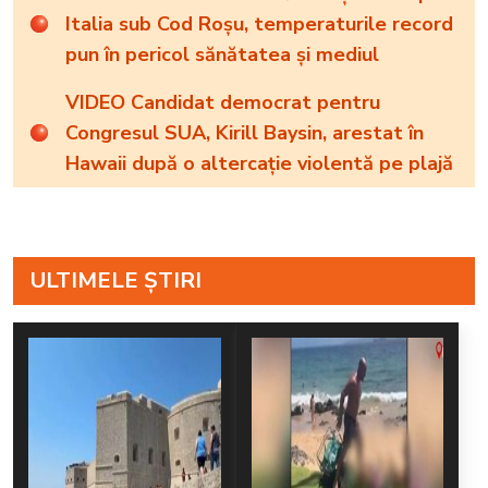
Italia sub Cod Roșu, temperaturile record
pun în pericol sănătatea și mediul
VIDEO Candidat democrat pentru
Congresul SUA, Kirill Baysin, arestat în
Hawaii după o altercație violentă pe plajă
ULTIMELE ȘTIRI