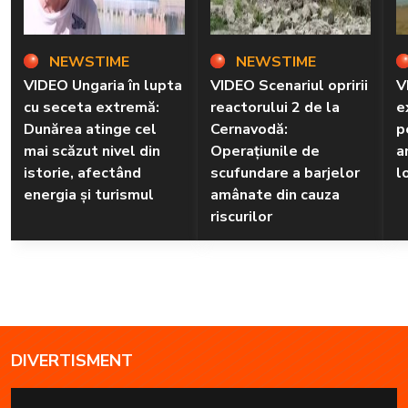
NEWSTIME
NEWSTIME
VIDEO Ungaria în lupta
VIDEO Scenariul opririi
V
cu seceta extremă:
reactorului 2 de la
e
Dunărea atinge cel
Cernavodă:
p
mai scăzut nivel din
Operațiunile de
a
istorie, afectând
scufundare a barjelor
l
energia și turismul
amânate din cauza
riscurilor
DIVERTISMENT