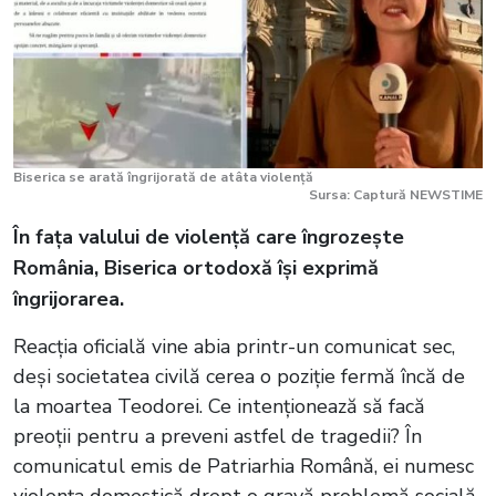
Biserica se arată îngrijorată de atâta violență
Sursa: Captură NEWSTIME
În fața valului de violență care îngrozește
România, Biserica ortodoxă își exprimă
îngrijorarea.
Reacția oficială vine abia printr-un comunicat sec,
deși societatea civilă cerea o poziție fermă încă de
la moartea Teodorei. Ce intenționează să facă
preoții pentru a preveni astfel de tragedii? În
comunicatul emis de Patriarhia Română, ei numesc
violența domestică drept o gravă problemă socială,