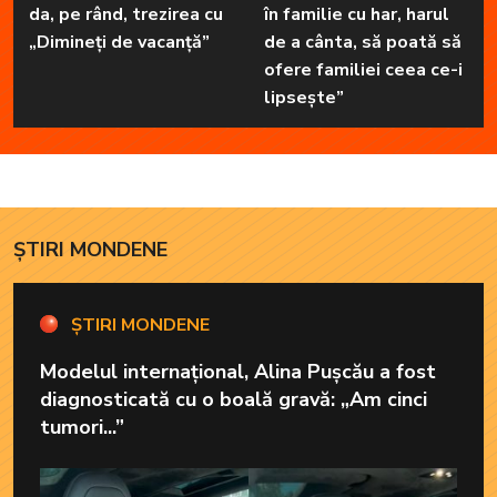
da, pe rând, trezirea cu
în familie cu har, harul
„Dimineți de vacanță”
de a cânta, să poată să
ofere familiei ceea ce-i
lipsește”
ȘTIRI MONDENE
ȘTIRI MONDENE
Modelul internațional, Alina Pușcău a fost
diagnosticată cu o boală gravă: „Am cinci
tumori...”