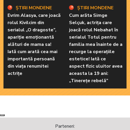
ȘTIRI MONDENE
ȘTIRI MONDENE
Evrim Alasya, care joacă
Cum arăta Simge
rolul Kivilcim din
Selçuk, actrița care
serialul „O dragoste”,
joacă rolul Nebahat în
apariție emoționantă
serialul Totul pentru
alături de mama sa!
familia mea înainte de a
Iată cum arată cea mai
recurge la operațiile
importantă persoană
estetice! Iată ce
din viața renumitei
aspect fizic uluitor avea
actrițe
aceasta la 19 ani:
„Tinerețe rebelă”
Next
Previous
Parteneri: