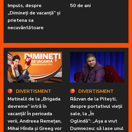
Impuls, despre
50 de ani
„Dimineți de vacanță” și
prietena sa
necuvântătoare
DIVERTISMENT
DIVERTISMENT
Matinalii de la „Brigada
Răzvan de la Pitești,
devreme” intră în
despre portativul vieții
vacanță! În perioada
sale, la „În
verii, Andreea Remețan,
Oglindă”: „Așa a vrut
Mihai Hînda și Greeg vor
Dumnezeu: să lase unul