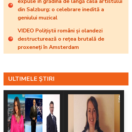
expuse în grădina de lângă casa artistului
din Salzburg: o celebrare inedită a
geniului muzical
VIDEO Polițiștii români și olandezi
destructurează o rețea brutală de
proxeneți în Amsterdam
ULTIMELE ȘTIRI