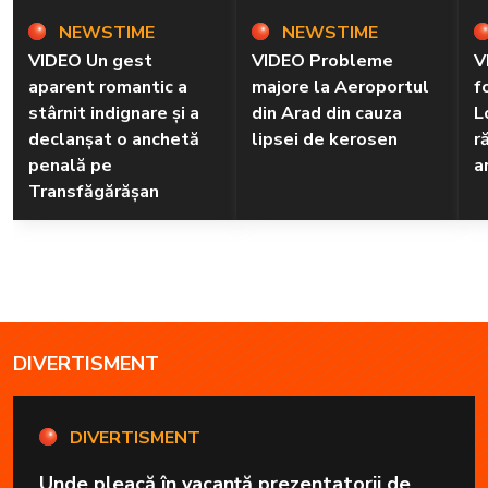
NEWSTIME
NEWSTIME
VIDEO Un gest
VIDEO Probleme
V
aparent romantic a
majore la Aeroportul
f
stârnit indignare și a
din Arad din cauza
L
declanșat o anchetă
lipsei de kerosen
r
penală pe
a
Transfăgărășan
DIVERTISMENT
DIVERTISMENT
Unde pleacă în vacanță prezentatorii de