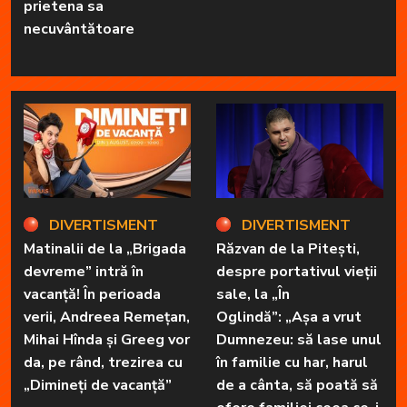
prietena sa
necuvântătoare
DIVERTISMENT
DIVERTISMENT
Matinalii de la „Brigada
Răzvan de la Pitești,
devreme” intră în
despre portativul vieții
vacanță! În perioada
sale, la „În
verii, Andreea Remețan,
Oglindă”: „Așa a vrut
Mihai Hînda și Greeg vor
Dumnezeu: să lase unul
da, pe rând, trezirea cu
în familie cu har, harul
„Dimineți de vacanță”
de a cânta, să poată să