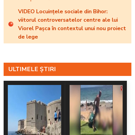
VIDEO Locuințele sociale din Bihor:
viitorul controversatelor centre ale lui
Viorel Pașca în contextul unui nou proiect
de lege
ULTIMELE ȘTIRI