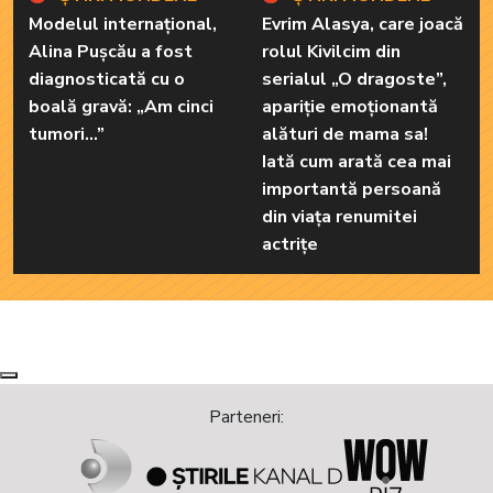
Modelul internațional,
Evrim Alasya, care joacă
Alina Pușcău a fost
rolul Kivilcim din
diagnosticată cu o
serialul „O dragoste”,
boală gravă: „Am cinci
apariție emoționantă
tumori...”
alături de mama sa!
Iată cum arată cea mai
importantă persoană
din viața renumitei
actrițe
Next
Previous
Parteneri: