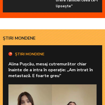
ofere familiei ceea ce-i
lipsește”
ȘTIRI MONDENE
ȘTIRI MONDENE
Alina Pușcău, mesaj cutremurător chiar
înainte de a intra în operație: „Am intrat în
metastază. E foarte greu”