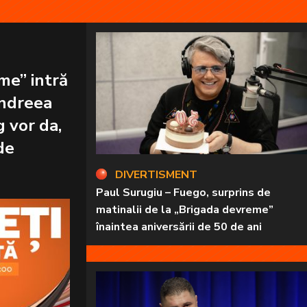
me” intră
Andreea
a,
de
DIVERTISMENT
Paul Surugiu – Fuego, surprins de
matinalii de la „Brigada devreme”
înaintea aniversării de 50 de ani