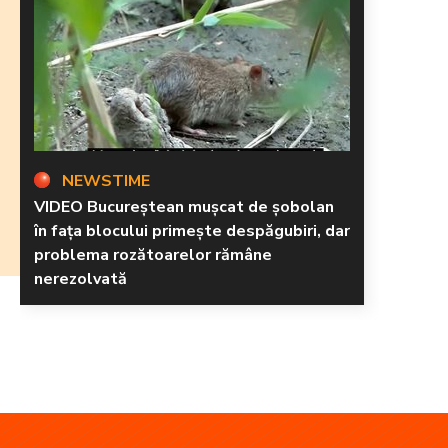
NEWSTIME
VIDEO Bucureștean mușcat de șobolan
în fața blocului primește despăgubiri, dar
problema rozătoarelor rămâne
nerezolvată