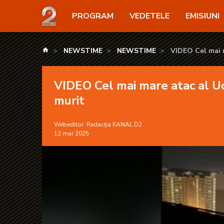
VIDEO Cel mai mare atac al Ucrainei asupra Rusiei
PROGRAM
VEDETELE
EMISIUNI
kanald.ro
NEWSTIME
NEWSTIME
VIDEO Cel mai m
VIDEO Cel mai mare atac al Uc
murit
Webeditor:
Redacția KANAL D2
12 mar 2025