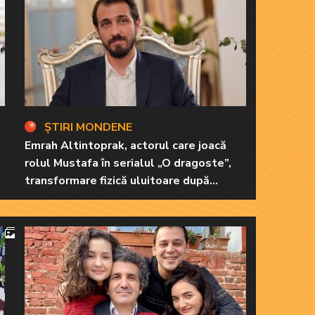
ȘTIRI MONDENE
Emrah Altintoprak, actorul care joacă
rolul Mustafa în serialul „O dragoste”,
transformare fizică uluitoare după
încheierea filmărilor
4