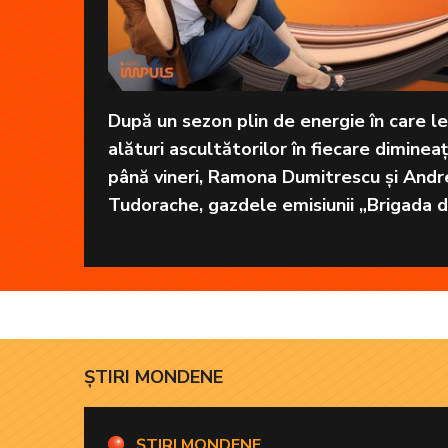
După un sezon plin de energie în care le
alături ascultătorilor în fiecare dimineaț
până vineri, Ramona Dumitrescu și Andr
Tudorache, gazdele emisiunii „Brigada
la Radio Impuls vor pleca în vacanță.
ȘTIRI MONDENE
ȘTIRI MONDENE