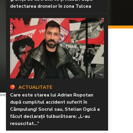
detectarea dronelor în zona Tulcea
ACTUALITATE
Care este starea lui Adrian Ropotan
IME
după cumplitul accident suferit în
Câmpulung! Socrul sau, Stelian Ogică a
făcut declarații tulburătoare: „L-au
resuscitat...”