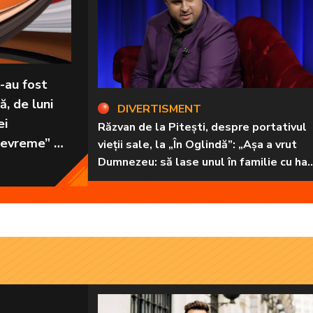
-au fost
ă, de luni
DIVERTISMENT
ei
Răzvan de la Pitești, despre portativul
 devreme” de
vieții sale, la „În Oglindă”: „Așa a vrut
Dumnezeu: să lase unul în familie cu har
harul de a cânta, să poată să ofere
familiei ceea ce-i lipsește”