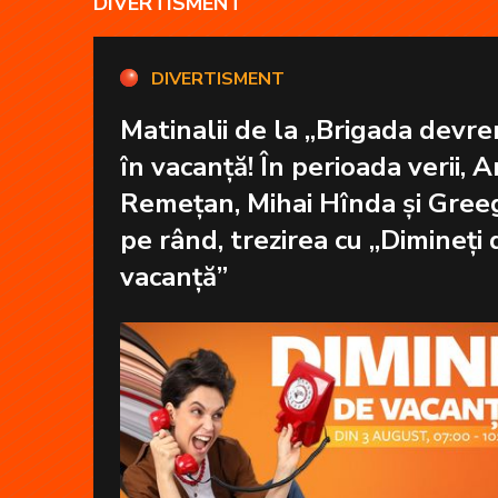
DIVERTISMENT
DIVERTISMENT
Matinalii de la „Brigada devre
în vacanță! În perioada verii, 
Remețan, Mihai Hînda și Greeg vor d
pe rând, trezirea cu „Dimineți 
vacanță”