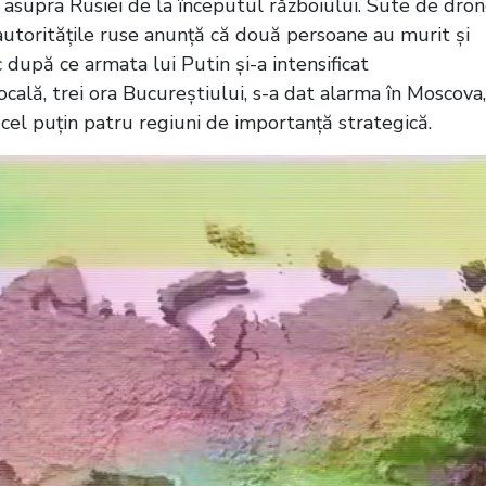
c asupra Rusiei de la începutul războiului. Sute de dro
r autoritățile ruse anunță că două persoane au murit și
 după ce armata lui Putin și-a intensificat
ală, trei ora Bucureștiului, s-a dat alarma în Moscova,
 cel puțin patru regiuni de importanță strategică.