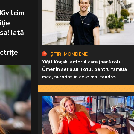
Kivilcim
iție
a! Iată
ctrițe
ȘTIRI MONDENE
Yiğit Koçak, actorul care joacă rolul
Ömer în serialul Totul pentru familia
mea, surprins în cele mai tandre
ipostaze! Ele sunt marile sale iubiri