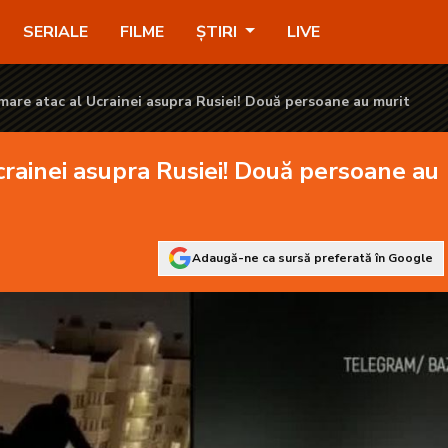
! Două persoane au murit - KANAL D2
SERIALE
FILME
ȘTIRI
LIVE
are atac al Ucrainei asupra Rusiei! Două persoane au murit
rainei asupra Rusiei! Două persoane au
Adaugă-ne ca sursă preferată în Google