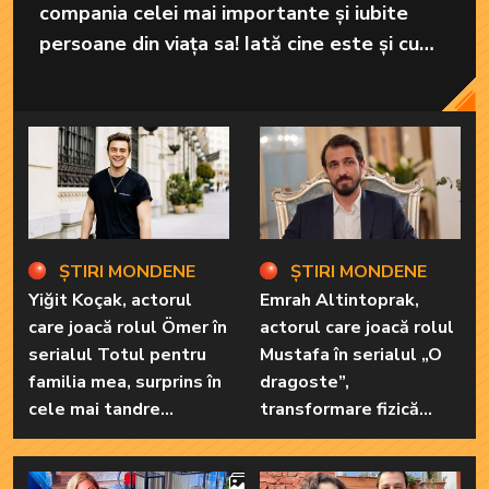
compania celei mai importante și iubite
persoane din viața sa! Iată cine este și cum
arată mama celebrei actrițe!
ȘTIRI MONDENE
ȘTIRI MONDENE
Yiğit Koçak, actorul
Emrah Altintoprak,
care joacă rolul Ömer în
actorul care joacă rolul
serialul Totul pentru
Mustafa în serialul „O
familia mea, surprins în
dragoste”,
cele mai tandre
transformare fizică
ipostaze! Ele sunt
uluitoare după
marile sale iubiri
încheierea filmărilor
4