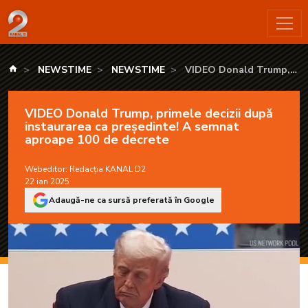
VIDEO Donald Trump, primele decizii după instaurarea ca pr
kanald.ro
NEWSTIME
NEWSTIME
VIDEO Donald Trump,
primele decizii după
instaurarea ca președinte!
VIDEO Donald Trump, primele decizii după
A semnat aproape 100 de
instaurarea ca președinte! A semnat
decrete
aproape 100 de decrete
Webeditor:
Redacția KANAL D2
22 ian 2025
Adaugă-ne ca sursă preferată în Google