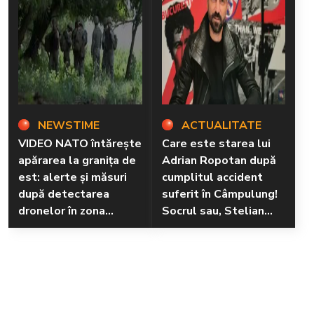
NEWSTIME
ACTUALITATE
VIDEO NATO întărește
Care este starea lui
apărarea la granița de
Adrian Ropotan după
est: alerte și măsuri
cumplitul accident
după detectarea
suferit în Câmpulung!
dronelor în zona
Socrul sau, Stelian
Tulcea
Ogică a făcut
declarații
tulburătoare: „L-au
resuscitat...”