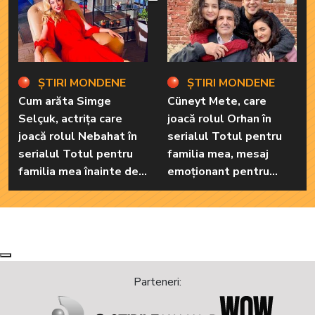
ȘTIRI MONDENE
ȘTIRI MONDENE
Cum arăta Simge
Cüneyt Mete, care
Selçuk, actrița care
joacă rolul Orhan în
joacă rolul Nebahat în
serialul Totul pentru
serialul Totul pentru
familia mea, mesaj
familia mea înainte de a
emoționant pentru
recurge la operațiile
colegii lui de platou, la
estetice! Iată ce
finalul filmărilor
aspect fizic uluitor avea
aceasta la 19 ani:
„Tinerețe rebelă”
Next
Previous
Parteneri: