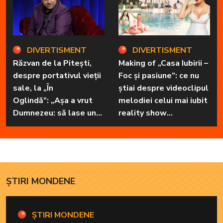
DIVERTISMENT
DIVERTISMENT
Răzvan de la Pitești,
Making of „Casa Iubirii –
despre portativul vieții
Foc și pasiune”: ce nu
sale, la „În
știai despre videoclipul
Oglindă”: „Așa a vrut
melodiei celui mai iubit
Dumnezeu: să lase unul
reality show
în familie cu har, harul
matrimonial
de a cânta, să poată să
ofere familiei ceea ce-i
lipsește”
ȘTIRI MONDENE
ȘTIRI MONDENE