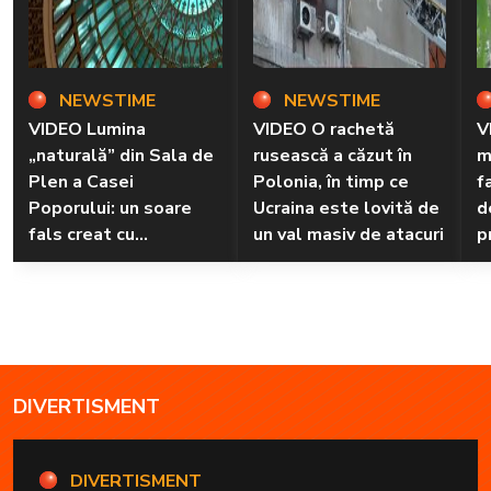
NEWSTIME
NEWSTIME
VIDEO Lumina
VIDEO O rachetă
V
„naturală” din Sala de
rusească a căzut în
m
Plen a Casei
Polonia, în timp ce
f
Poporului: un soare
Ucraina este lovită de
d
fals creat cu
un val masiv de atacuri
p
tehnologie LED
r
n
DIVERTISMENT
DIVERTISMENT