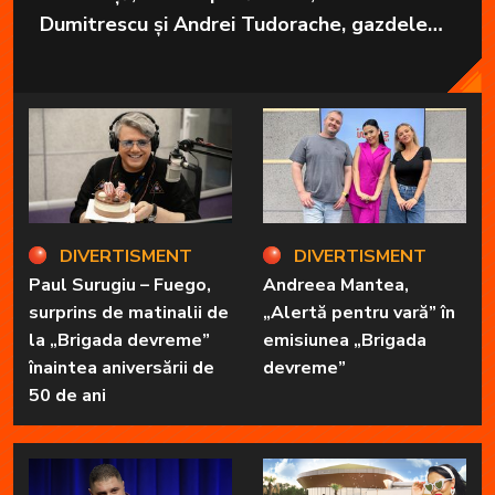
Dumitrescu și Andrei Tudorache, gazdele
emisiunii „Brigada devreme” de la Radio
Impuls vor pleca în vacanță.
DIVERTISMENT
DIVERTISMENT
Paul Surugiu – Fuego,
Andreea Mantea,
surprins de matinalii de
„Alertă pentru vară” în
la „Brigada devreme”
emisiunea „Brigada
înaintea aniversării de
devreme”
50 de ani