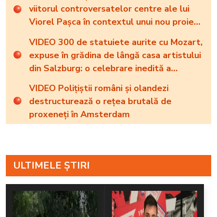
viitorul controversatelor centre ale lui
Viorel Pașca în contextul unui nou proiect
de lege
VIDEO 300 de statuiete aurite cu Mozart,
expuse în grădina de lângă casa artistului
din Salzburg: o celebrare inedită a
geniului muzical
VIDEO Polițiștii români și olandezi
destructurează o rețea brutală de
proxeneți în Amsterdam
ULTIMELE ȘTIRI