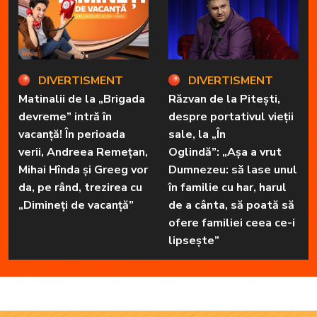
DIVERTISMENT
DIVERTISMENT
Matinalii de la „Brigada
Răzvan de la Pitești,
devreme” intră în
despre portativul vieții
vacanță! În perioada
sale, la „În
verii, Andreea Remețan,
Oglindă”: „Așa a vrut
Mihai Hînda și Greeg vor
Dumnezeu: să lase unul
da, pe rând, trezirea cu
în familie cu har, harul
„Dimineți de vacanță”
de a cânta, să poată să
ofere familiei ceea ce-i
lipsește”