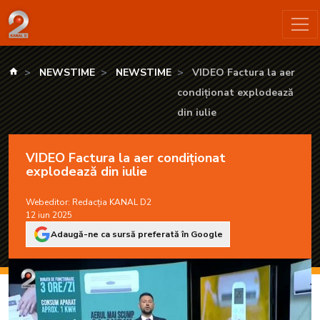
VIDEO Factura la aer condiționat explodează din iulie - KANA
kanald.ro
NEWSTIME
NEWSTIME
VIDEO Factura la aer
condiționat explodează
din iulie
VIDEO Factura la aer condiționat
explodează din iulie
Webeditor:
Redacția KANAL D2
12 iun 2025
Adaugă-ne ca sursă preferată în Google