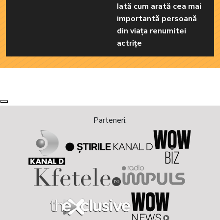
Iată cum arată cea mai
importantă persoană
din viața renumitei
actrițe
Next
Previous
Parteneri: