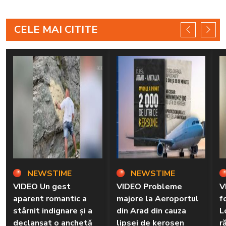
CELE MAI CITITE
NEWSTIME
NEWSTIME
VIDEO Un gest
VIDEO Probleme
V
aparent romantic a
majore la Aeroportul
f
stârnit indignare și a
din Arad din cauza
L
declanșat o anchetă
lipsei de kerosen
r