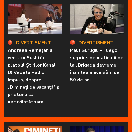
DIVERTISMENT
DIVERTISMENT
Andreea Remețan a
Paul Surugiu – Fuego,
venit cu Sushi în
surprins de matinalii de
platoul Știrilor Kanal
la „Brigada devreme”
D! Vedeta Radio
înaintea aniversării de
Impuls, despre
50 de ani
„Dimineți de vacanță” și
prietena sa
necuvântătoare