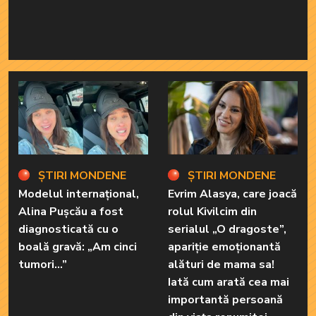
ȘTIRI MONDENE
ȘTIRI MONDENE
Modelul internațional,
Evrim Alasya, care joacă
Alina Pușcău a fost
rolul Kivilcim din
diagnosticată cu o
serialul „O dragoste”,
boală gravă: „Am cinci
apariție emoționantă
tumori...”
alături de mama sa!
Iată cum arată cea mai
importantă persoană