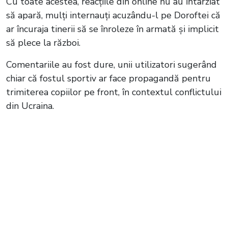
Cu toate acestea, reacțiile din online nu au întârziat
să apară, mulți internauți acuzându-l pe Doroftei că
ar încuraja tinerii să se înroleze în armată și implicit
să plece la război.
Comentariile au fost dure, unii utilizatori sugerând
chiar că fostul sportiv ar face propagandă pentru
trimiterea copiilor pe front, în contextul conflictului
din Ucraina.