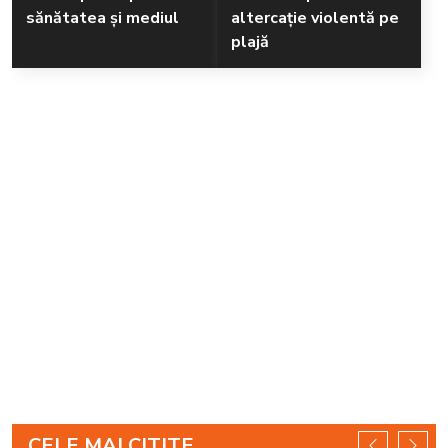
sănătatea și mediul
altercație violentă pe
plajă
CELE MAI CITITE