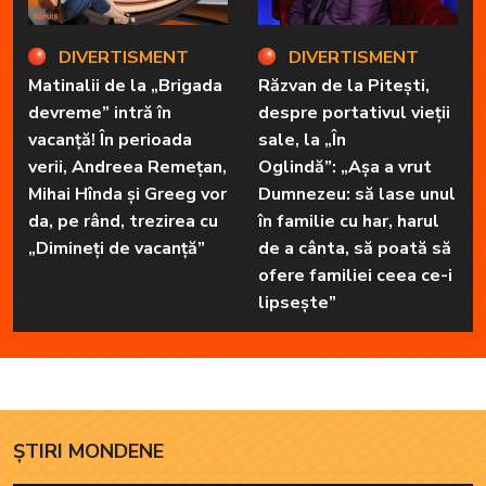
DIVERTISMENT
DIVERTISMENT
Matinalii de la „Brigada
Răzvan de la Pitești,
devreme” intră în
despre portativul vieții
vacanță! În perioada
sale, la „În
verii, Andreea Remețan,
Oglindă”: „Așa a vrut
Mihai Hînda și Greeg vor
Dumnezeu: să lase unul
da, pe rând, trezirea cu
în familie cu har, harul
„Dimineți de vacanță”
de a cânta, să poată să
ofere familiei ceea ce-i
lipsește”
ȘTIRI MONDENE