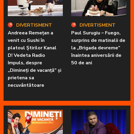
DIVERTISMENT
DIVERTISMENT
Andreea Remețan a
Paul Surugiu – Fuego,
venit cu Sushi în
surprins de matinalii de
platoul Știrilor Kanal
la „Brigada devreme”
D! Vedeta Radio
înaintea aniversării de
Impuls, despre
50 de ani
„Dimineți de vacanță” și
prietena sa
necuvântătoare