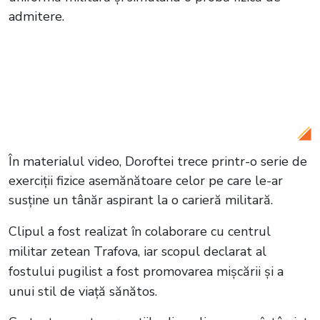
admitere.
Citește și:
VIDEO Surfingul pe metrou, o
nouă provocare mortală. Două
adolescente și-au pierdut viața în New
York
În materialul video, Doroftei trece printr-o serie de
exerciții fizice asemănătoare celor pe care le-ar
susține un tânăr aspirant la o carieră militară.
Clipul a fost realizat în colaborare cu centrul
militar zetean Trafova, iar scopul declarat al
fostului pugilist a fost promovarea mișcării și a
unui stil de viață sănătos.