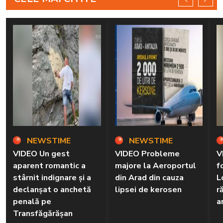
NEWSTIME
NEWSTIME
VIDEO Un gest
VIDEO Probleme
V
aparent romantic a
majore la Aeroportul
f
stârnit indignare și a
din Arad din cauza
L
declanșat o anchetă
lipsei de kerosen
r
penală pe
a
Transfăgărășan