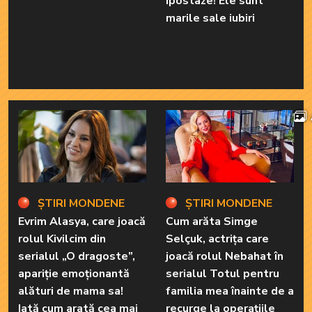
ipostaze! Ele sunt
marile sale iubiri
ȘTIRI MONDENE
ȘTIRI MONDENE
Evrim Alasya, care joacă
Cum arăta Simge
rolul Kivilcim din
Selçuk, actrița care
serialul „O dragoste”,
joacă rolul Nebahat în
apariție emoționantă
serialul Totul pentru
alături de mama sa!
familia mea înainte de a
Iată cum arată cea mai
recurge la operațiile