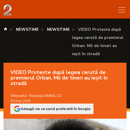
VIDEO Proteste după legea cerută de premierul Orban. Mii de t
kanald.ro
NEWSTIME
NEWSTIME
VIDEO Proteste după
legea cerută de premierul
Orban. Mii de tineri au
ieșit în stradă
VIDEO Proteste după legea cerută de
premierul Orban. Mii de tineri au ieșit în
stradă
Webeditor:
Redacția KANAL D2
20 mar 2025
Adaugă-ne ca sursă preferată în Google