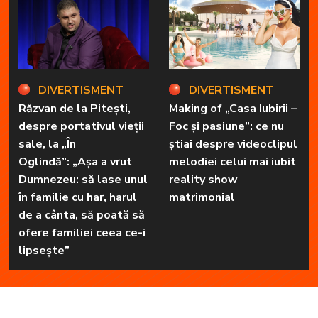
DIVERTISMENT
DIVERTISMENT
Răzvan de la Pitești,
Making of „Casa Iubirii –
despre portativul vieții
Foc și pasiune”: ce nu
sale, la „În
știai despre videoclipul
Oglindă”: „Așa a vrut
melodiei celui mai iubit
Dumnezeu: să lase unul
reality show
în familie cu har, harul
matrimonial
de a cânta, să poată să
ofere familiei ceea ce-i
lipsește”