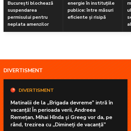
București blochează
energie în instituțiile
m
suspendarea
publice: între măsuri
u
permisului pentru
eficiente și risipă
s
neplata amenzilor
a
DIVERTISMENT
DIVERTISMENT
Matinalii de la „Brigada devreme” intră în
vacanță! În perioada verii, Andreea
Remețan, Mihai Hînda și Greeg vor da, pe
rând, trezirea cu „Dimineți de vacanță”