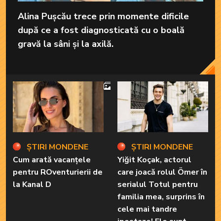
Alina Pușcău trece prin momente dificile
după ce a fost diagnosticată cu o boală
gravă la sâni și la axilă.
4
ȘTIRI MONDENE
ȘTIRI MONDENE
Cum arată vacanțele
Yiğit Koçak, actorul
pentru ROventurierii de
care joacă rolul Ömer în
la Kanal D
serialul Totul pentru
familia mea, surprins în
cele mai tandre