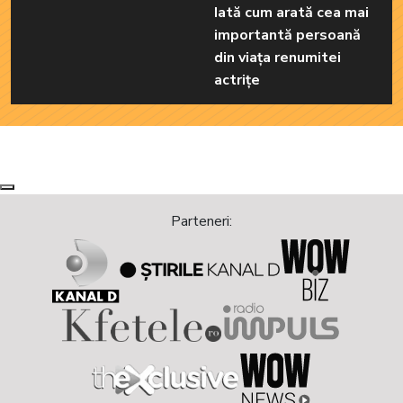
Iată cum arată cea mai
importantă persoană
din viața renumitei
actrițe
Next
Previous
Parteneri: