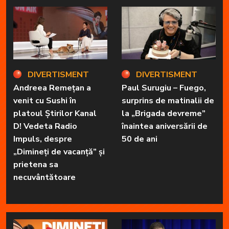
DIVERTISMENT
DIVERTISMENT
Andreea Remețan a
Paul Surugiu – Fuego,
venit cu Sushi în
surprins de matinalii de
platoul Știrilor Kanal
la „Brigada devreme”
D! Vedeta Radio
înaintea aniversării de
Impuls, despre
50 de ani
„Dimineți de vacanță” și
prietena sa
necuvântătoare