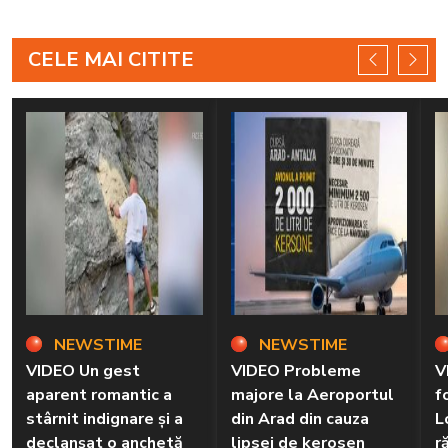
CELE MAI CITITE
NEWSTIME
NEWSTIME
VIDEO Un gest
VIDEO Probleme
V
aparent romantic a
majore la Aeroportul
f
stârnit indignare și a
din Arad din cauza
L
declanșat o anchetă
lipsei de kerosen
r