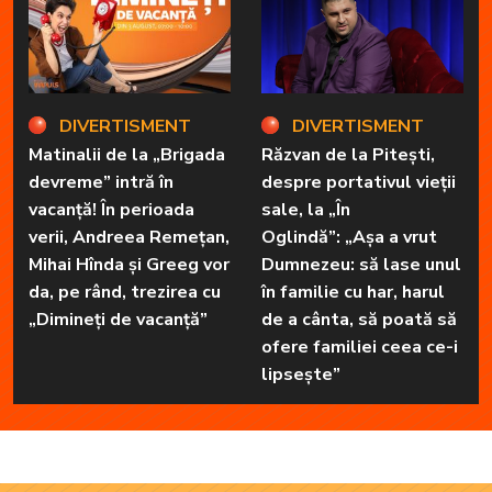
DIVERTISMENT
DIVERTISMENT
Matinalii de la „Brigada
Răzvan de la Pitești,
devreme” intră în
despre portativul vieții
vacanță! În perioada
sale, la „În
verii, Andreea Remețan,
Oglindă”: „Așa a vrut
Mihai Hînda și Greeg vor
Dumnezeu: să lase unul
da, pe rând, trezirea cu
în familie cu har, harul
„Dimineți de vacanță”
de a cânta, să poată să
ofere familiei ceea ce-i
lipsește”