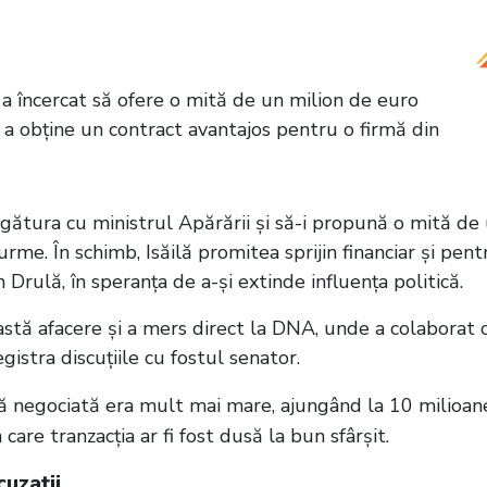
e tragedia din Teleorman! Cum a fost găsit
a încercat să ofere o mită de un milion de euro
 a obține un contract avantajos pentru o firmă din
egătura cu ministrul Apărării și să-i propună o mită de
rme. În schimb, Isăilă promitea sprijin financiar și pent
Drulă, în speranța de a-și extinde influența politică.
eastă afacere și a mers direct la DNA, unde a colaborat 
istra discuțiile cu fostul senator.
ală negociată era mult mai mare, ajungând la 10 milioan
n care tranzacția ar fi fost dusă la bun sfârșit.
uzații