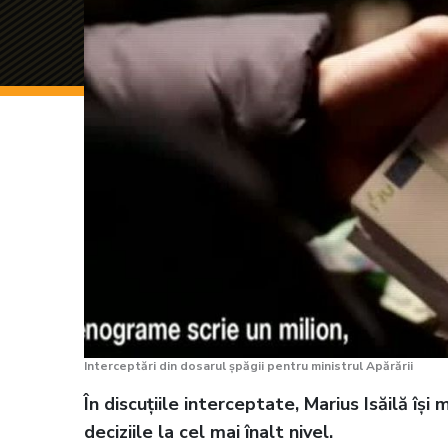
Interceptări din dosarul șpăgii pentru ministrul Apărării
În discuțiile interceptate, Marius Isăilă își
deciziile la cel mai înalt nivel.