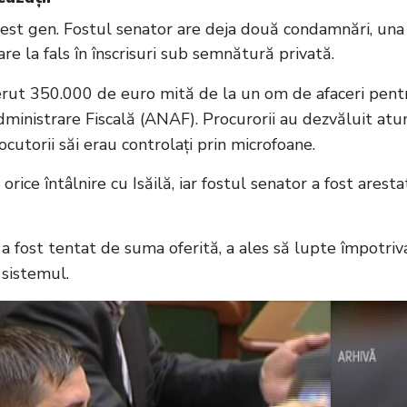
est gen. Fostul senator are deja două condamnări, una
are la fals în înscrisuri sub semnătură privată.
cerut 350.000 de euro mită de la un om de afaceri pent
dministrare Fiscală (ANAF). Procurorii au dezvăluit atu
locutorii săi erau controlați prin microfoane.
rice întâlnire cu Isăilă, iar fostul senator a fost aresta
i a fost tentat de suma oferită, a ales să lupte împotriv
 sistemul.