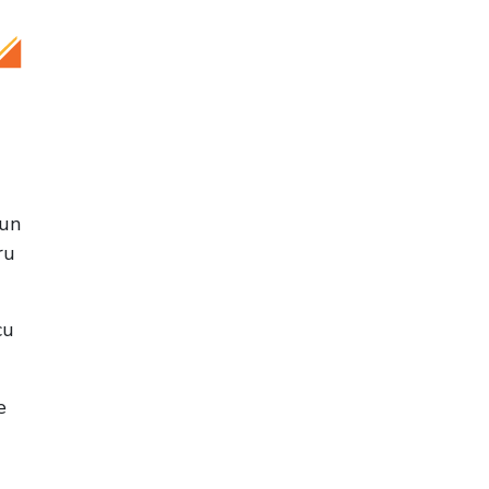
 un
ru
cu
e