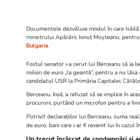
Citește și:
VIDEO Detalii șocant despr
copilul de trei ani, martor la crimă
Documentele dezvăluie modul în care Isăilă 
ministrului Apărării, Ionuț Moșteanu, pentru
Bulgaria
.
Fostul senator i-a cerut lui Berceanu să ia l
milion de euro „la geantă”, pentru a nu lăsa u
candidatul USR la Primăria Capitalei, Cătălin 
Berceanu, însă, a refuzat să se implice în ac
procurorii, purtând un microfon pentru a înreg
Potrivit declarațiilor lui Berceanu, suma re
de euro, bani care i-ar fi revenit lui în cazul î
Un trecut încărcat de condamnări și ac