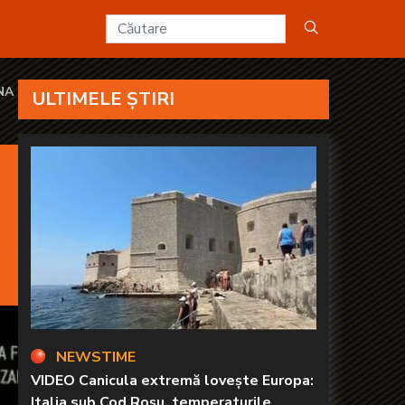
- KANAL D2
DNA
ULTIMELE ȘTIRI
NEWSTIME
VIDEO Canicula extremă lovește Europa:
Italia sub Cod Roșu, temperaturile