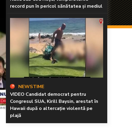
record pun în pericol sănătatea și mediul
NEWSTIME
VIDEO Candidat democrat pentru
Congresul SUA, Kirill Baysin, arestat în
Hawaii după o altercație violentă pe
IME
plajă