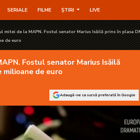
arius Isăilă prins în plasa DNA cu șpăgi de milioane de euro 
SERIALE
FILME
ȘTIRI
LIVE
 mitei de la MAPN. Fostul senator Marius Isăilă prins în plasa 
ne de euro
APN. Fostul senator Marius Isăilă
e milioane de euro
Adaugă-ne ca sursă preferată în Google