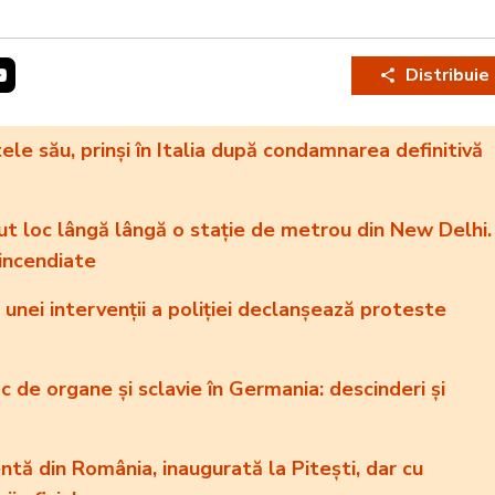
Distribuie
le său, prinși în Italia după condamnarea definitivă
t loc lângă lângă o stație de metrou din New Delhi.
 incendiate
unei intervenții a poliției declanșează proteste
c de organe și sclavie în Germania: descinderi și
tă din România, inaugurată la Pitești, dar cu