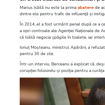
Marius Isăilă nu este la prima
abatere
de ac
dintre ele pentru trafic de influență și instig
În 2014, el a fost urmărit penal după ce a 
a opri controale ale Agenției Naționale de A
că Isăilă negocia șpăgile în toalete, iar inter
Ionuț Moșteanu, ministrul Apărării, a refuzat o
pentru 30 de zile.
Într-un interviu, Berceanu a explicat că, deș
corupției folosindu-și poziția pentru a curăța