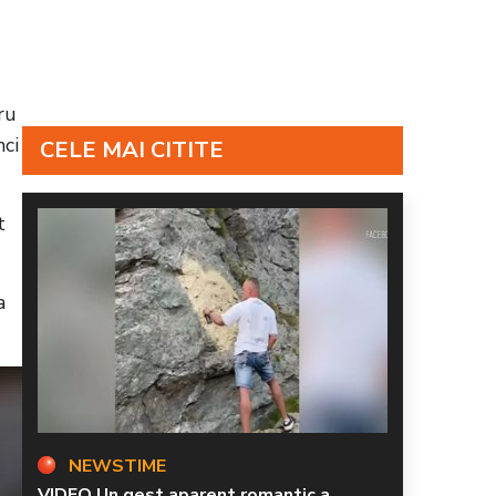
ru
nci
CELE MAI CITITE
t
a
NEWSTIME
VIDEO Un gest aparent romantic a