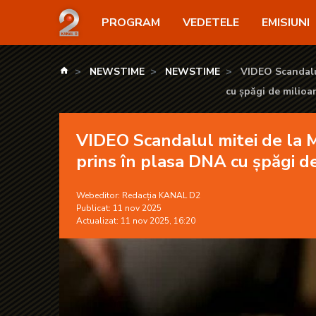
VIDEO Scandalul mitei de la MAPN. Fostul senator M
PROGRAM
VEDETELE
EMISIUNI
kanald.ro
NEWSTIME
NEWSTIME
VIDEO Scandalul
cu șpăgi de milioa
VIDEO Scandalul mitei de la M
prins în plasa DNA cu șpăgi d
Webeditor:
Redacția KANAL D2
Publicat: 11 nov 2025
Actualizat: 11 nov 2025, 16:20