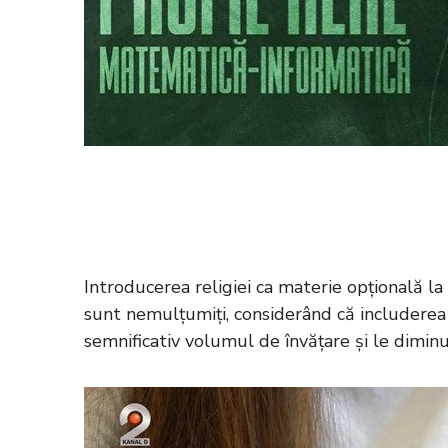
Citește și:
VIDEO Elevii de clasa a 12
tinerii dintr-un liceu din Capitală, du
Introducerea religiei ca materie opțională la 
sunt nemulțumiți, considerând că includerea
semnificativ volumul de învățare și le diminue