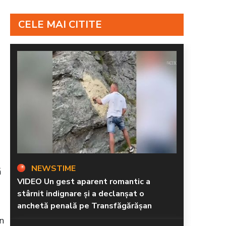
CELE MAI CITITE
NEWSTIME
ă
VIDEO Un gest aparent romantic a
stârnit indignare și a declanșat o
anchetă penală pe Transfăgărășan
in