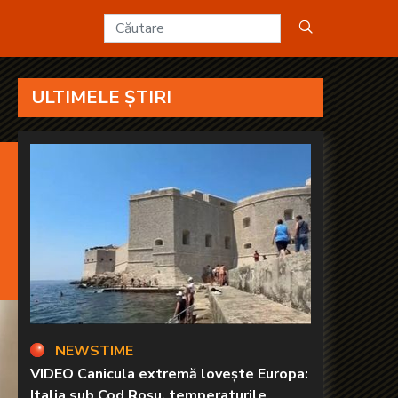
KANAL D2
i
ULTIMELE ȘTIRI
NEWSTIME
VIDEO Canicula extremă lovește Europa:
Italia sub Cod Roșu, temperaturile