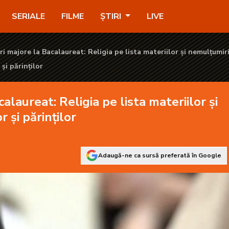
ta materiilor și nemulțumiri din partea elevilor și părinților - 
SERIALE
FILME
ȘTIRI
LIVE
 majore la Bacalaureat: Religia pe lista materiilor și nemulțumir
 și părinților
laureat: Religia pe lista materiilor și
 și părinților
Adaugă-ne ca sursă preferată în Google