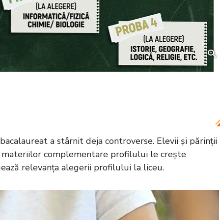
-a au avut simularea de Bacalaureat. Cum au ieșit
pă probe
bacalaureat a stârnit deja controverse. Elevii și părinții
 materiilor complementare profilului le crește
ază relevanța alegerii profilului la liceu.