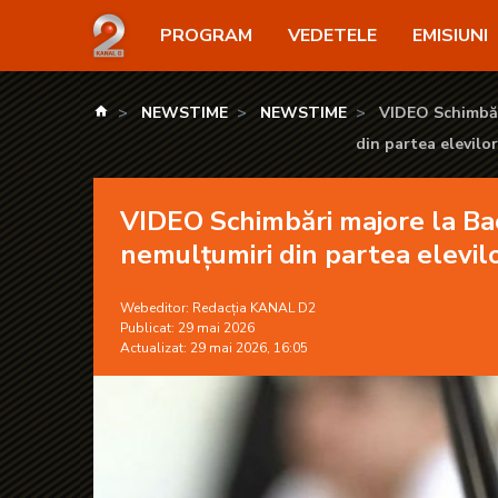
VIDEO Schimbări majore la Bacalaureat: Religia pe lis
PROGRAM
VEDETELE
EMISIUNI
kanald.ro
NEWSTIME
NEWSTIME
VIDEO Schimbări
din partea elevilor
VIDEO Schimbări majore la Baca
nemulțumiri din partea elevilor
Webeditor:
Redacția KANAL D2
Publicat: 29 mai 2026
Actualizat: 29 mai 2026, 16:05